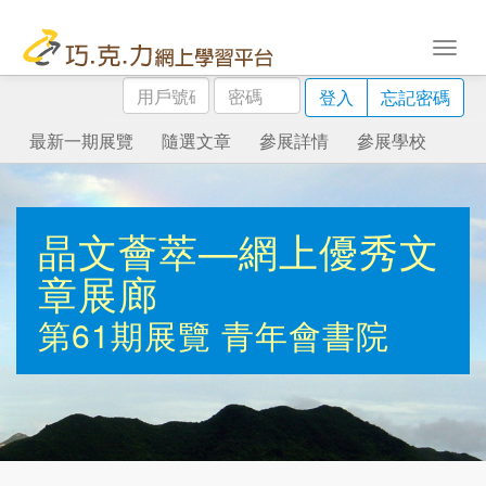
用
密
登入
忘記密碼
戶
碼
號
最新一期展覽
隨選文章
參展詳情
參展學校
碼
晶文薈萃—網上優秀文
章展廊
第61期展覽
青年會書院