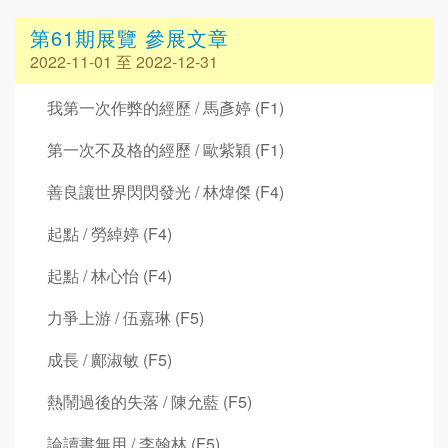
第61期展覽 參展文章
2022-11-01 至 2022-12-31
我第一次作弊的經歷 / 馬彥婷 (F1)
第一次不及格的經歷 / 歐紫穎 (F1)
善良讓世界閃閃發光 / 林煒傑 (F4)
起點 / 勞綽婷 (F4)
起點 / 林心怡 (F4)
力爭上游 / 伍嘉琳 (F5)
成長 / 鄺淑敏 (F5)
熱鬧過後的失落 / 陳允藍 (F5)
論讀書無用 / 李翰林 (F5)