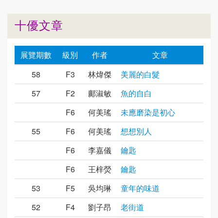
十優文章
展覽期數
級別
作者
文章
58
F3
林煒傑
美麗的白髮
57
F2
鄺淑敏
魚的自白
F6
何美瑤
未應磨染是初心
55
F6
何美瑤
想想別人
F6
李嘉儀
鑰匙
F6
王梓熒
鑰匙
53
F5
吳均琳
童年的味道
52
F4
劉子昂
老街道