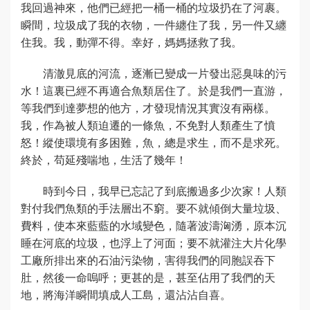
我回過神來，他們已經把一桶一桶的垃圾扔在了河裹。
瞬間，垃圾成了我的衣物，一件纏住了我，另一件又纏
住我。我，動彈不得。幸好，媽媽拯救了我。
清澈見底的河流，逐漸已變成一片發出惡臭味的污
水！這裏已經不再適合魚類居住了。於是我們一直游，
等我們到達夢想的他方，才發現情況其實沒有兩樣。
我，作為被人類迫遷的一條魚，不免對人類產生了憤
怒！縱使環境有多困難，魚，總是求生，而不是求死。
終於，苟延殘喘地，生活了幾年！
時到今日，我早已忘記了到底搬過多少次家！人類
對付我們魚類的手法層出不窮。要不就傾倒大量垃圾、
費料，使本來藍藍的水域變色，隨著波濤洶湧，原本沉
睡在河底的垃圾，也浮上了河面；要不就灌注大片化學
工廠所排出來的石油污染物，害得我們的同胞誤吞下
肚，然後一命嗚呼；更甚的是，甚至佔用了我們的天
地，將海洋瞬間填成人工島，還沾沾自喜。