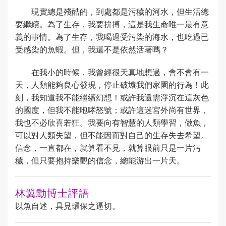
現實總是殘酷的，到處都是污穢的河水，但生活總
要繼續。為了生存，我要拚搏，這是我生命唯一最有意
義的事情。為了生存，我喝過受污染的海水，也吃過已
受感染的魚蝦。但，我還不是依然活著嗎？
在我小的時候，我曾經很天真地想過，會不會有一
天，人類能夠良心發現，停止破壞我們家園的行為！此
刻，我知道我不能繼續幻想！或許我還需浮沉在這灰色
的國度，但我不能咆哮怒號；或許這迷宮外尚有世界，
我也不必欣喜若狂。我要向有智慧的人類學習，做魚，
可以對人類失望，但不能因而對自己的生存失去希望。
信念，一直都在，就算看不見，就算眼前只是一片污
穢，但只要抱持樂觀的信念，總能游出一片天。
林翼勳博士評語
以魚自述，具見環保之逼切。