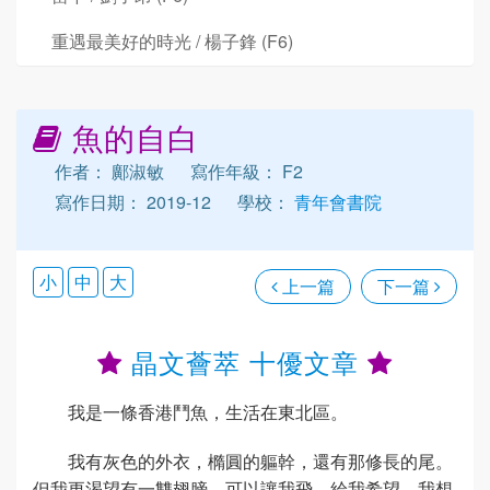
重遇最美好的時光 / 楊子鋒 (F6)
魚的自白
作者： 鄺淑敏
寫作年級： F2
寫作日期： 2019-12
學校：
青年會書院
小
中
大
上一篇
下一篇
晶文薈萃 十優文章
我是一條香港鬥魚，生活在東北區。
我有灰色的外衣，橢圓的軀幹，還有那修長的尾。
但我更渴望有一雙翅膀，可以讓我飛，給我希望。我想