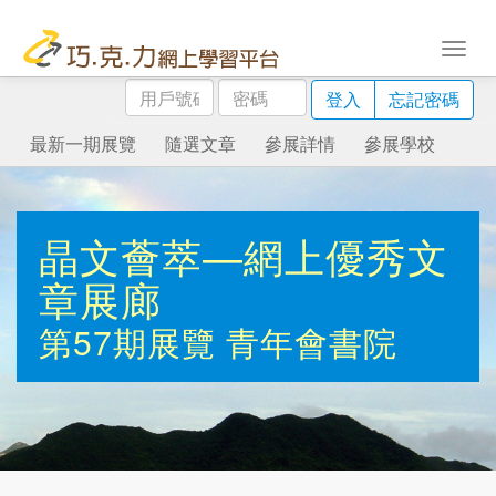
用
密
登入
忘記密碼
戶
碼
號
最新一期展覽
隨選文章
參展詳情
參展學校
碼
晶文薈萃—網上優秀文
章展廊
第57期展覽
青年會書院