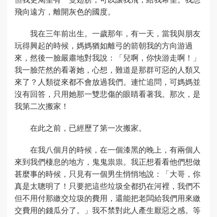
飛向遠方，離開灰色的國度。
我在三年前出生。一歲那年，有一天，當我與朋友
玩得興起的時候，媽媽猶如離弓的箭朝我的方向游過
來，然後一臉嚴肅地對我說：「兒啊，你快游走啊！」
我一臉茫然的看著她，心想，難道是那群可惡的人類又
來了？人類從來都不會放過我們。連忙追問，可媽媽並
沒有回答，只用她那一雙悲傷的眼睛看著我。那次，是
我第二次搬家！
在此之前，已經歷了第一次搬家。
在我八個月的時候，在一個漆黑的晚上，有兩個人
來到我們棲息的地方，鬼鬼祟祟。我正想看看他們想做
甚麼事的時候，只見有一個男生悄悄地說：「大哥，你
真是太聰明了！只要把這些垃圾全都扔在河裡，我們不
但不用付那繳交垃圾的費用，還能把老闆給我們用來繳
交費用的錢瓜分了。」我不禁對此人產生厭惡之感。等