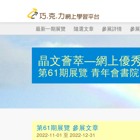
最新一期展覽
隨選文章
參展詳情
參展
晶文薈萃—網上優
第61期展覽
青年會書院
第61期展覽 參展文章
2022-11-01 至 2022-12-31