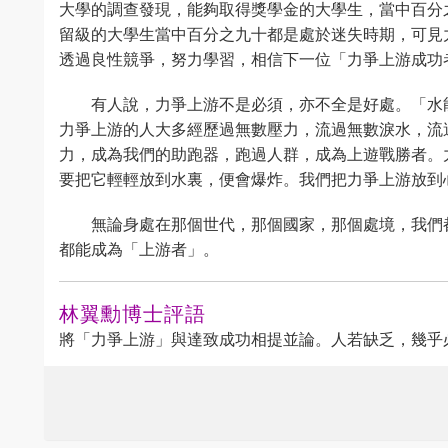
大學的調查發現，能夠取得獎學金的大學生，當中百分
留級的大學生當中百分之九十都是處於迷失時期，可見
透過良性競爭，努力學習，相信下一位「力爭上游成功
有人說，力爭上游不是必須，亦不全是好處。「水
力爭上游的人大多經歷過無數壓力，流過無數淚水，流
力，成為我們的助跑器，跑過人群，成為上遊戰勝者。
要把它輕輕放到水裏，便會爆炸。我們把力爭上游放到
無論身處在那個世代，那個國家，那個處境，我們
都能成為「上游者」。
林翼勳博士評語
將「力爭上游」與達致成功相提並論。人若缺乏，幾乎