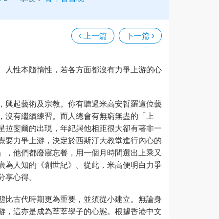
上一篇
下一篇
。人性本隨惰性，若各方面都沒有力爭上游的心
，興起藝術及宗教。你有聽過米高安哲羅這位藝
，沒有繼續練習。而人總會有無窮無盡的「上
星拉斐爾的出現，年紀與他相距很大卻有著非一
覺要力爭上游，決定於西斯汀大教堂進行內心的
」，他們都廢寢忘餐，用一個月時間選出上乘又
廣為人知的《創世紀》。從此，米高便明白力爭
分享心得。
態比古代時期更為重要，並須從小建立。無論身
游，這亦是成為莘莘學子的心態。根據香港中文