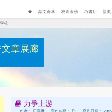
晶文薈萃
校園金榜
巧書店
計
學校
秀文章展廊
力爭上游
作者： 伍嘉琳
寫作年級： F5
寫作日期： 2022