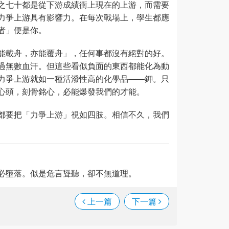
之七十都是從下游成績衝上現在的上游，而需要
力爭上游具有影響力。在每次戰場上，學生都應
者」便是你。
能載舟，亦能覆舟」，任何事都沒有絕對的好。
過無數血汗。但這些看似負面的東西都能化為動
力爭上游就如一種活潑性高的化學品——鉀。只
心頭，刻骨銘心，必能爆發我們的才能。
都要把「力爭上游」視如四肢。相信不久，我們
必墮落。似是危言聳聽，卻不無道理。
上一篇
下一篇