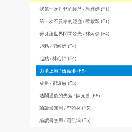
我第一次作弊的經歷 / 馬彥婷 (F1)
第一次不及格的經歷 / 歐紫穎 (F1)
善良讓世界閃閃發光 / 林煒傑 (F4)
起點 / 勞綽婷 (F4)
起點 / 林心怡 (F4)
力爭上游 / 伍嘉琳 (F5)
成長 / 鄺淑敏 (F5)
熱鬧過後的失落 / 陳允藍 (F5)
論讀書無用 / 李翰林 (F5)
論讀書無用 / 蕭凱鴻 (F5)