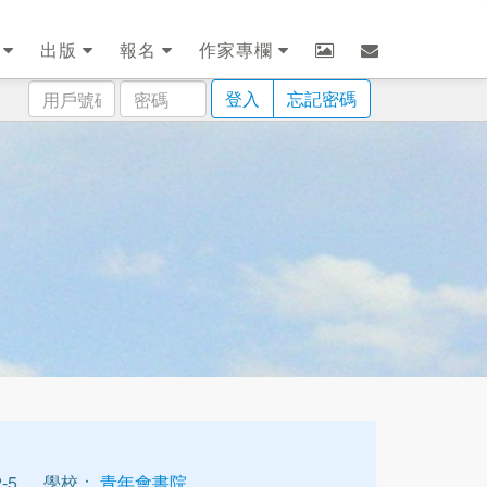
劃
出版
報名
作家專欄
用
密
登入
忘記密碼
戶
碼
號
碼
-5
學校：
青年會書院