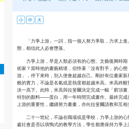
小
中
大
「力爭上游」一詞，指一個人努力爭取，力求上進
態，相信此人必會墮落。
力爭上游，早是人類必須有的心態。文藝復興時期
術家？當時他的畫藝精堪，但恃著「沒有對手」的心態
游」，停下來時，別人便會超越自己。剛好有位畫家新
般的實力，不論是名氣或是熱度都超越米高。米高終醒
決一高下。此時，米高與拉斐爾決定完成一幅「窮頂畫
特別的顏料——蛋白，用一年時間完成畫作。最終完成
上游的重要性，繼續努力畫畫，亦向拉斐爾請教和互相
二十一世紀，不論在職場或是學校，力爭上游的心
處社會是否以填鴨式的教學方法，學生都應保持力爭上