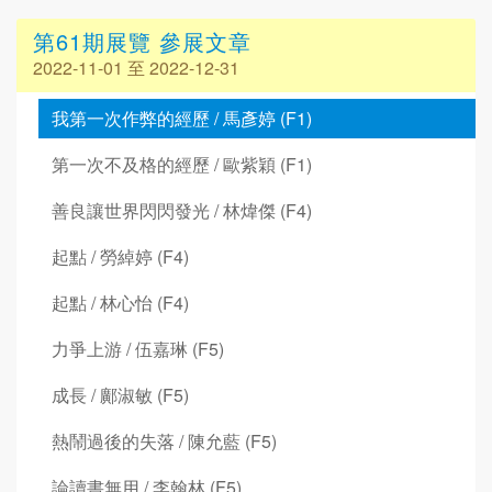
第61期展覽 參展文章
2022-11-01 至 2022-12-31
我第一次作弊的經歷 / 馬彥婷 (F1)
第一次不及格的經歷 / 歐紫穎 (F1)
善良讓世界閃閃發光 / 林煒傑 (F4)
起點 / 勞綽婷 (F4)
起點 / 林心怡 (F4)
力爭上游 / 伍嘉琳 (F5)
成長 / 鄺淑敏 (F5)
熱鬧過後的失落 / 陳允藍 (F5)
論讀書無用 / 李翰林 (F5)