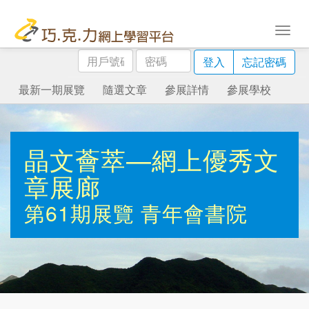
用
密
登入
忘記密碼
戶
碼
號
最新一期展覽
隨選文章
參展詳情
參展學校
碼
晶文薈萃—網上優秀文
章展廊
第61期展覽
青年會書院