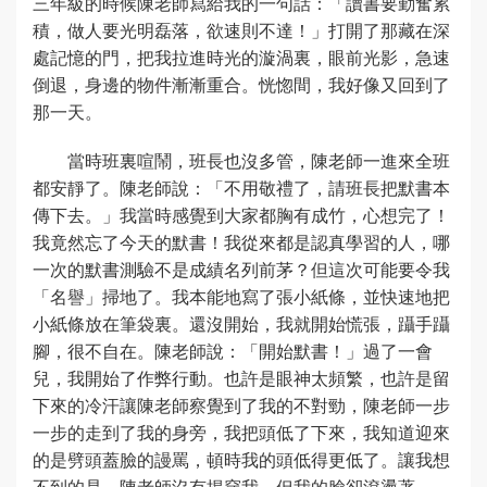
三年級的時候陳老師寫給我的一句話：「讀書要勤奮累
積，做人要光明磊落，欲速則不達！」打開了那藏在深
處記憶的門，把我拉進時光的漩渦裏，眼前光影，急速
倒退，身邊的物件漸漸重合。恍惚間，我好像又回到了
那一天。
當時班裏喧鬧，班長也沒多管，陳老師一進來全班
都安靜了。陳老師說：「不用敬禮了，請班長把默書本
傳下去。」我當時感覺到大家都胸有成竹，心想完了！
我竟然忘了今天的默書！我從來都是認真學習的人，哪
一次的默書測驗不是成績名列前茅？但這次可能要令我
「名譽」掃地了。我本能地寫了張小紙條，並快速地把
小紙條放在筆袋裏。還沒開始，我就開始慌張，躡手躡
腳，很不自在。陳老師說：「開始默書！」過了一會
兒，我開始了作弊行動。也許是眼神太頻繁，也許是留
下來的冷汗讓陳老師察覺到了我的不對勁，陳老師一步
一步的走到了我的身旁，我把頭低了下來，我知道迎來
的是劈頭蓋臉的謾罵，頓時我的頭低得更低了。讓我想
不到的是，陳老師沒有揭穿我，但我的臉卻滾燙著。