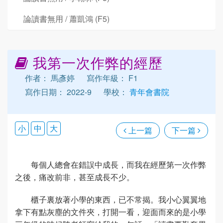
論讀書無用 / 蕭凱鴻 (F5)
我第一次作弊的經歷
作者： 馬彥婷
寫作年級： F1
寫作日期： 2022-9
學校：
青年會書院
小
中
大
上一篇
下一篇
每個人總會在錯誤中成長，而我在經歷第一次作弊
之後，痛改前非，甚至成長不少。
櫃子裏放著小學的東西，已不常揭。我小心翼翼地
拿下有點灰塵的文件夾，打開一看，迎面而來的是小學