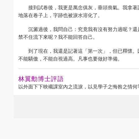
接到試卷後，我更是萬念俱灰，垂頭喪氣。我拿著
地落在卷子上，字跡也被淚水溶化了。
沉澱過後，我問自己：究竟我有沒有努力過呢？還
禁不住流下來呢？我不能回答自己。
到了現在，我還是記著這「第一次」，但已釋懷。
不能驕傲，不能自視過高。凡事也要做好準備。
林翼勳博士評語
以外面下下映襯課室內之流淚，以見學子之悔咎之情何