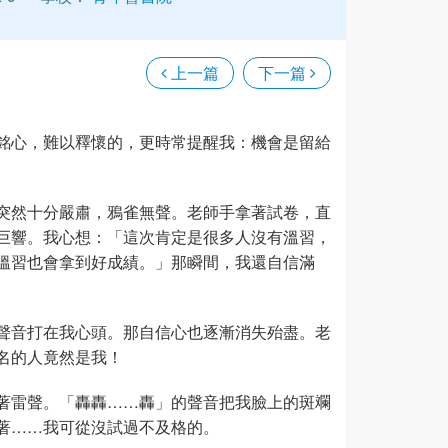
上一篇
下一篇
銘心，難以釋懷的，更時常提醒我：機會是留給
氛突然十分嚴肅，鴉雀無聲。老師手拿著試卷，直
巨響。我心想：「這次肯定是很多人沒有溫習，
溫習也會拿到好成績。」那瞬間，我還自信滿
聲音打在我心頭。那自信心也逐漸消失殆盡。老
名的人竟然是我！
著雷聲。「轟轟……轟」的聲音把我臉上的斑斕
著……我可從沒試過不及格的。