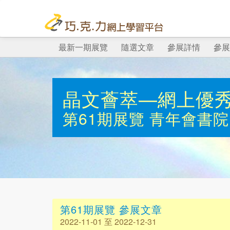
最新一期展覽
隨選文章
參展詳情
參展
晶文薈萃—網上優
第61期展覽
青年會書院
第61期展覽 參展文章
2022-11-01 至 2022-12-31