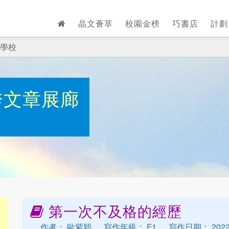
晶文薈萃
校園金榜
巧書店
計
學校
秀文章展廊
第一次不及格的經歷
作者： 歐紫穎
寫作年級： F1
寫作日期： 2022