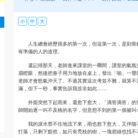
小
中
大
人生總會經歷很多的第一次，但這第一次，是刻骨
有準備的人的道理。
還記得那天，老師進來課室的一𣊬間，課室的氣
眉瞪眼，然後把卷子用力地放在桌上，發出「啪」一聲
老師才會怒氣沖天了。不過其實這次考並不難，就算不
滿，但下一秒，事實告訴我並非如此……
外面突然下起雨來，還愈下愈大，「滴答滴答」的
師開始逐一叫不及格的名字，但意想不到的第一個被叫
我的淚水禁不住地流下來，雨也愈下愈大，又伴隨
打落，只剩下黯然，如只有禿枝的樹，一塊碧綠也找不