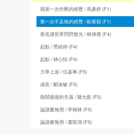
我第一次作弊的經歷 / 馬彥婷 (F1)
第一次不及格的經歷 / 歐紫穎 (F1)
善良讓世界閃閃發光 / 林煒傑 (F4)
起點 / 勞綽婷 (F4)
起點 / 林心怡 (F4)
力爭上游 / 伍嘉琳 (F5)
成長 / 鄺淑敏 (F5)
熱鬧過後的失落 / 陳允藍 (F5)
論讀書無用 / 李翰林 (F5)
論讀書無用 / 蕭凱鴻 (F5)