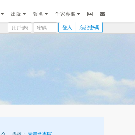
劃
出版
報名
作家專欄
用
密
登入
忘記密碼
戶
碼
號
碼
-9
學校：
青年會書院