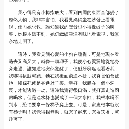
我小得只有小拇指般大，看到四周的東西全部變了
龐然大物，我非常害怕。我看見媽媽坐在沙發上看電
視，便向她求救。誰知道我的聲音也小得像蚊子的叫
聲，她根本聽不到。她仍繼續津津有味地看電視，我無
奈地走開了。
這時，我看見我心愛的小狗在睡覺，可是牠現在看
過去又高又大，就像一頭獅子，我便小心翼翼地從牠身
旁走過。誰知道牠突然驚醒了，便齜牙咧嘴地看著我，
我嚇得拔腿就跑。牠在我後面窮追不捨，我真害怕會被
牠一腳踩死或是吞進肚子裏。幸好，我躲在一個小洞
裏，才能逃過一劫。這時我覺得很口渴，就打算走進廚
房喝水，但是連水杯也變成了一個大水缸，我根本喝不
到水，恐怕要拿一條梯子爬上去。可是，家裏根本就沒
有梯子啊！我覺得很無助，就哭了起來，哭著哭著，就
睡著了。