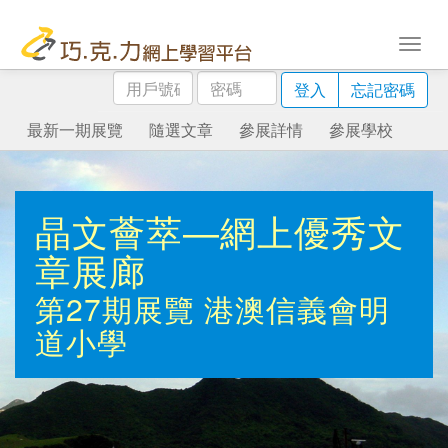
用
密
登入
忘記密碼
戶
碼
號
最新一期展覽
隨選文章
參展詳情
參展學校
碼
晶文薈萃—網上優秀文
章展廊
第27期展覽
港澳信義會明
道小學