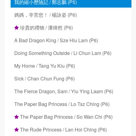
我的縮小歷險記 / 鄭志鵬 (P5)
媽媽，辛苦您！ / 楊詠姿 (P6)
珍貴的禮物 / 潘煒然 (P6)
A Bad Dragon King / Sze Hiu Lam (P6)
Doing Something Outside / Li Chun Lam (P6)
My Home / Tang Yu Kiu (P6)
Sick / Chan Chun Fung (P6)
The Fierce Dragon, Sam / Yiu Ying Laam (P6)
The Paper Bag Princess / Lo Tsz Ching (P6)
The Paper Bag Princess / So Wan Chi (P6)
The Rude Princess / Lan Hoi Ching (P6)