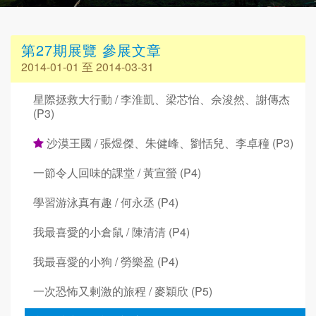
第27期展覽 參展文章
2014-01-01 至 2014-03-31
星際拯救大行動 / 李淮凱、梁芯怡、佘浚然、謝傳杰
(P3)
沙漠王國 / 張煜傑、朱健峰、劉恬兒、李卓穜 (P3)
一節令人回味的課堂 / 黃宣螢 (P4)
學習游泳真有趣 / 何永丞 (P4)
我最喜愛的小倉鼠 / 陳清清 (P4)
我最喜愛的小狗 / 勞樂盈 (P4)
一次恐怖又剌激的旅程 / 麥穎欣 (P5)