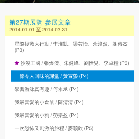
第27期展覽 參展文章
2014-01-01 至 2014-03-31
星際拯救大行動 / 李淮凱、梁芯怡、佘浚然、謝傳杰
(P3)
沙漠王國 / 張煜傑、朱健峰、劉恬兒、李卓穜 (P3)
一節令人回味的課堂 / 黃宣螢 (P4)
學習游泳真有趣 / 何永丞 (P4)
我最喜愛的小倉鼠 / 陳清清 (P4)
我最喜愛的小狗 / 勞樂盈 (P4)
一次恐怖又剌激的旅程 / 麥穎欣 (P5)