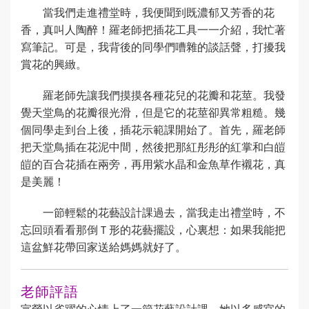
當我們走進禮堂時，我便聞到既濃郁又芳香的花
香，真叫人陶醉！羅老師把插花工具一一介紹，我忙著
寫筆記。可是，我背後的同學們嘈雜的談話聲，打擾我
賞花的興緻。
羅老師先讓我們摸摸各種花兒的花瓣和花莖。我發
覺天堂鳥的花瓣很光滑，但是它的花莖卻異常粗糙。幾
個同學走到台上後，插花示範課開始了。首先，羅老師
把天堂鳥插在花泥中間，然後把那紅彤彤的紅掌和白皚
皚的百合花插在兩旁，再用紫水晶和金魚草作襯花，真
是美麗！
一節輕鬆的花藝設計課過去，當我走出禮堂時，不
忘回頭看看那倒Ｔ形的花藝擺設，心裏想：如果我能把
這盆鮮花帶回家送給媽媽就好了。
老師評語
宣螢以雀躍的心情上了一節花藝設計課。她以多感官的