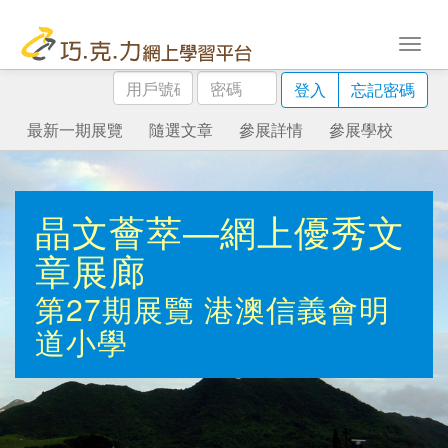
用
密
登入
忘記密碼
戶
碼
號
最新一期展覽
隨選文章
參展詳情
參展學校
碼
晶文薈萃—網上優秀文
章展廊
第27期展覽
港澳信義會明
道小學