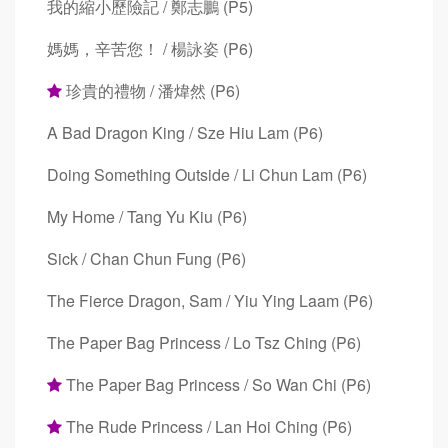
我的縮小歷險記 / 鄭志鵬 (P5)
媽媽，辛苦您！ / 楊詠姿 (P6)
珍貴的禮物 / 潘煒然 (P6)
A Bad Dragon King / Sze Hiu Lam (P6)
Doing Something Outside / Li Chun Lam (P6)
My Home / Tang Yu Kiu (P6)
Sick / Chan Chun Fung (P6)
The Fierce Dragon, Sam / Yiu Ying Laam (P6)
The Paper Bag Princess / Lo Tsz Ching (P6)
The Paper Bag Princess / So Wan Chi (P6)
The Rude Princess / Lan Hoi Ching (P6)