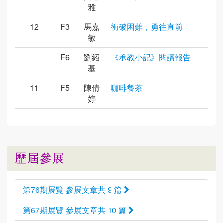
雅
12
F3
馬嘉
衝破困難，勇往直前
敏
F6
劉紹
《承教小記》閱讀報告
基
11
F5
陳倩
咖啡餐茶
婷
歷屆參展
第76期展覽 參展文章共 9 篇
第67期展覽 參展文章共 10 篇