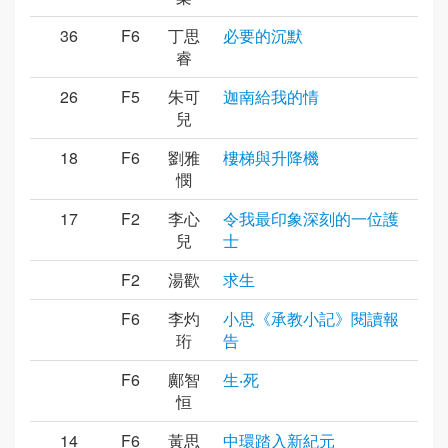
36
F6
丁思
必要的沉默
睿
26
F5
朱可
迦南給我的情
兒
18
F6
劉雅
樓梯與升降機
憫
17
F2
李心
令我最印象深刻的一位護
兒
士
F2
湯歡
求生
F6
李灼
小思《承教小記》閱讀報
珩
告
F6
鄺智
生‧死
恒
14
F6
黃思
中環踏入新紀元