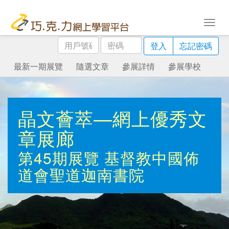
用
密
登入
忘記密碼
戶
碼
號
最新一期展覽
隨選文章
參展詳情
參展學校
碼
晶文薈萃—網上優秀文
章展廊
第45期展覽
基督教中國佈
道會聖道迦南書院