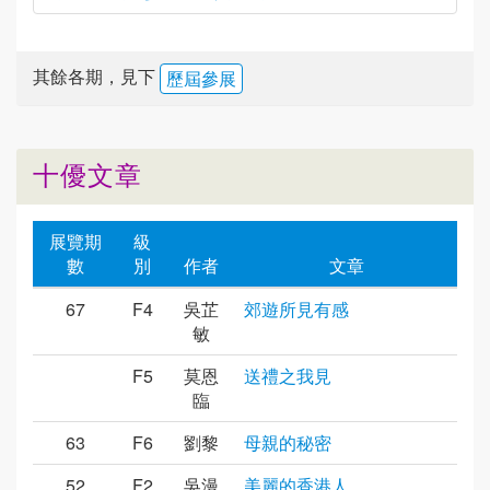
其餘各期，見下
歷屆參展
十優文章
展覽期
級
數
別
作者
文章
67
F4
吳芷
郊遊所見有感
敏
F5
莫恩
送禮之我見
臨
63
F6
劉黎
母親的秘密
52
F2
吳漫
美麗的香港人