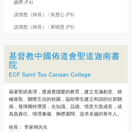
婉齊 (F4)
談憤怒（師長） / 吳楚心 (F5)
談憤怒（師長） / 黃曉恩 (F5)
基督教中國佈道會聖道迦南書
院
ECF Saint Too Canaan College
藉著聖經真理，透過實踐愛的教育，建立充滿創意、積
極進取、關懷互信的校園，協助學生建立和諧的社群關
係，發揮獨特潛質，在知識、品德、情意方面成長，成
為負責任、情理兼備、胸襟廣闊、追求卓越的青年人。
校長： 李家鳴先生