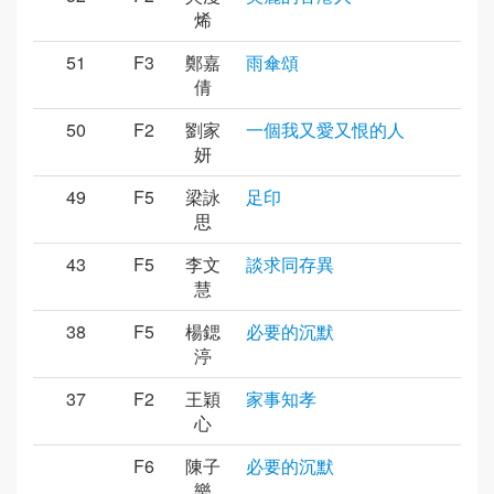
烯
51
F3
鄭嘉
雨傘頌
倩
50
F2
劉家
一個我又愛又恨的人
妍
49
F5
梁詠
足印
思
43
F5
李文
談求同存異
慧
38
F5
楊鍶
必要的沉默
渟
37
F2
王穎
家事知孝
心
F6
陳子
必要的沉默
樂