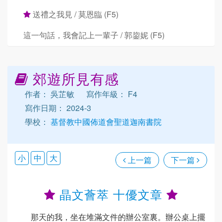
送禮之我見 / 莫恩臨 (F5)
這一句話，我會記上一輩子 / 郭鋆妮 (F5)
郊遊所見有感
作者： 吳芷敏
寫作年級： F4
寫作日期： 2024-3
學校：
基督教中國佈道會聖道迦南書院
小
中
大
上一篇
下一篇
晶文薈萃 十優文章
那天的我，坐在堆滿文件的辦公室裏。辦公桌上擺