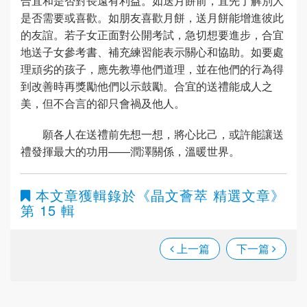
合宜和是否對長遠有利益。如送月餅前，宜先了解別人
是否需要或喜歡。如朋友喜歡月餅，送月餅能增進彼此
的友誼。若子女正面對公開考試，急切想要進步，合宜
地送子女參考書、補充練習能表示關心和協助。如要處
理頑劣的孩子，應先教導他們道理，並在他們的行為得
到改善時再獎勵他們以示鼓勵。合宜的送禮能成人之
美，但不合言的卻只會禍及他人。
願各人在送禮前先想一想，將心比己，或許能讓送
禮發揮最大的功用——潤澤關係，溫暖世界。
本文章獲輯錄於
《晶文薈萃 精選文章》
第 15 輯
上一篇
下一篇