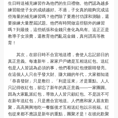
生日時送補充練習作為他們的生日禮物。他們認為越多
練習能使子女的成績越好。不過，子女真的能夠完成這
些海量的補充練習嗎？他們除了要應付功課和測驗，還
要操練大量歷屆試題。他們有時間做這些額外的練習
嗎？到最後，這些紙張和金錢只會化為烏有。這正正是
教導子女浪費，還教育他們亂花金錢，真何謂高等教
育！
其次，在節日時不合宜地送禮，會使人忘記節日的
真正意義。每逢新年，家家戶戶總是互相送紅包。送紅
包是人人皆認為必須的事，他們看到紅包便眼睛發亮。
在這個人人只在乎發大財、賺大錢的年代，大家都知道
「恭喜發財」只是敷衍，「利是逗來」才是重點。人人
只記得收紅包，卻忘了新年的真正意義——一家團圓。
因為大家亂派紅包，導致人人皆只顧紅包。不是說不可
在新年送紅包，只是應合宜地送。人們應和家人親友歡
聚，高高興興地吃一餐飯後才互相送紅包以示祝福。紅
包從來都不應該是新年的重點，團聚才是！在彼此歡聚