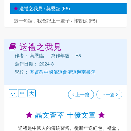
送禮之我見 / 莫恩臨 (F5)
這一句話，我會記上一輩子 / 郭鋆妮 (F5)
送禮之我見
作者： 莫恩臨
寫作年級： F5
寫作日期： 2024-3
學校：
基督教中國佈道會聖道迦南書院
小
中
大
上一篇
下一篇
晶文薈萃 十優文章
送禮是中國人的傳統習俗。從新年送紅包、禮盒，