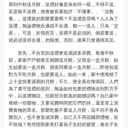
再到中秋送月餅，送禮好像是保命符一樣，不得不送。
若是敢不送禮，便會被長輩批評「不懂事」、「沒教
養」。送禮真的那麼重要嗎？不送禮是罪嗎？人人為了
送禮，無論禮物合適或不合適，都一一送人，只為「交
差」。可是，於我而言，送禮不是必須的。倘若要送，
就必須送得合適，勿隨便。否則，後果只會適得其反。
首先，不合宜的送禮會造成諸多浪費。每逢中秋
節，家家戶戶都會互相贈送月餅。父母送一盒月餅、姑
丈姑婆送一盒月餅、朋友同事送一盒月餅……即使知道
對方不吃月餅，也硬要送人。如此一來，家中便堆積了
上十盒快要過期的月餅，不久，便全落在堆填區。人們
為了遵守送禮的規則，無論如何也要把禮物送到對方手
中，以送禮聯誼。但那些月餅真的能聯誼嗎？自己家中
堆積一些廢物，又要花費時間把它們扔掉，還是背上浪
費食物的罪名。那麼乾脆不要送人月餅，這不但不會為
難別人，也不會造成浪費，自己又不用花錢買禮物，豈
不快哉？有些怪獸家長打著為子女好的旗號，會在子女