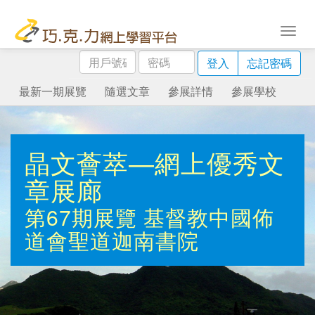
用
密
登入
忘記密碼
戶
碼
號
最新一期展覽
隨選文章
參展詳情
參展學校
碼
晶文薈萃—網上優秀文
章展廊
第67期展覽
基督教中國佈
道會聖道迦南書院