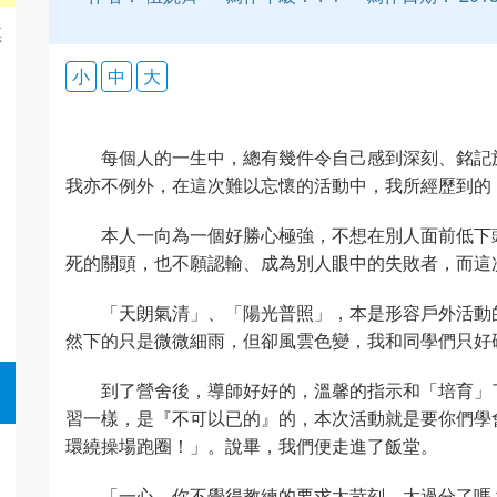
琪
小
中
大
每個人的一生中，總有幾件令自己感到深刻、銘記
我亦不例外，在這次難以忘懷的活動中，我所經歷到的，正令
本人一向為一個好勝心極強，不想在別人面前低下
死的關頭，也不願認輸、成為別人眼中的失敗者，而這次的
「天朗氣清」、「陽光普照」，本是形容戶外活動
然下的只是微微細雨，但卻風雲色變，我和同學們只好
到了營舍後，導師好好的，溫馨的指示和「培育」
習一樣，是『不可以已的』的，本次活動就是要你們學
環繞操場跑圈！」。說畢，我們便走進了飯堂。
「一心，你不覺得教練的要求太苛刻、太過分了嗎