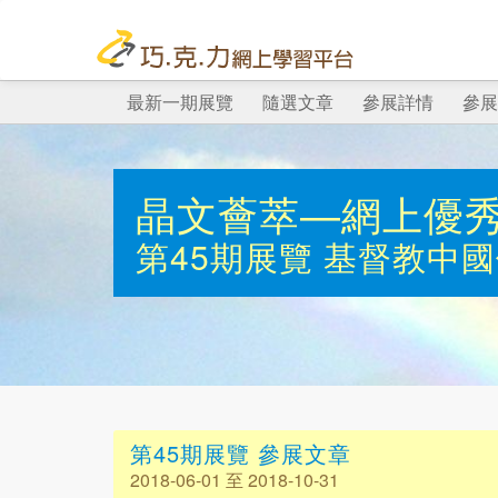
最新一期展覽
隨選文章
參展詳情
參展
晶文薈萃—網上優
第45期展覽
基督教中國
第45期展覽 參展文章
2018-06-01 至 2018-10-31