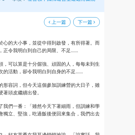
上一篇
下一篇
於心的大小事，並從中得到啟發，有所得著。而
我明白到自己的局限、不足......
頭，可以算是十分倔強、頑固的人，每每未到生
活動，卻令我明白到自身的不足......
的形容詞，但今天這個參加訓練營的大日子，雖
硬著頭皮繼續出發。
了我們一番：「雖然今天下著細雨，但訓練和學
會獨立、堅強，吃過飯後便回來集合，我們出去
？」好友英秀在我耳邊悄悄地說。「說實話，我