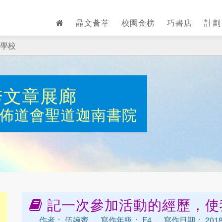
晶文薈萃
校園金榜
巧書店
計
學校
秀文章展廊
佈道會聖道迦南書院
記一次參加活動的經歷，使
作者： 伍婉齊
寫作年級： F4
寫作日期： 2018