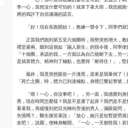
李一心，當然沒什麼可怕的！就算下著大雨，我也能跑
將的我許下自信滿滿的諾言。
「好！現在長跑開始！」教練一聲令下，同學們就
正當我們跑到第五至六個圈時，雨勢突然增大，教
禮堂避兩。聽到這個如「賜人新生」的指令後，同學便
「十個圈」承諾的我，一方面以為自己能耐下去，另一
是就算體力、精神到了極點，也覺得「耐得住！」，堅持跑
最終，我竟突然眼前一片漆黑，原來是我暈倒了！
「死亡之圈」時，體力已到達極點，身體已響起警號，
「喂！一心，你沒事吧！」，另一面，我感覺到身
秀，現在時間怎麼樣？我是不是遲了起床？我們是不是
看著我，再緩慢到把目光轉向旁邊的男人，滿眼疑問，
失憶嗎？」醫生微笑著說：「放心，她只是短暫疲勞過
友吧！」說罷，便轉身離開。「一心，一天都怪我！若