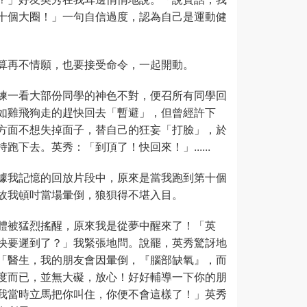
十個大圈！」一句自信過度，認為自己是運動健
算再不情願，也要接受命令，一起開動。
練一看大部份同學的神色不對，便召所有同學回
如雞飛狗走的趕快回去「暫避」，但曾經許下
方面不想失掉面子，替自己的狂妄「打臉」，於
下去。英秀：「到頂了！快回來！」......
據我記憶的回放片段中，原來是當我跑到第十個
故我頓吋當場暈倒，狼狽得不堪入目。
體被猛烈搖醒，原來我是從夢中醒來了！「英
快要遲到了？」我緊張地問。說罷，英秀驚訝地
「醫生，我的朋友會因暈倒，『腦部缺氧』，而
度而已，並無大礙，放心！好好輔導一下你的朋
我當時立馬把你叫住，你便不會這樣了！」英秀