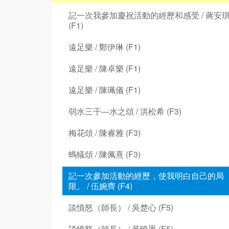
記一次我參加慶祝活動的經歷和感受 / 蔣安
(F1)
遠足樂 / 鄭伊琳 (F1)
遠足樂 / 陳卓樂 (F1)
遠足樂 / 陳珮儀 (F1)
弱水三千—水之頌 / 洪松希 (F3)
梅花頌 / 陳睿雅 (F3)
螞蟻頌 / 陳佩熹 (F3)
記一次參加活動的經歷，使我明白自己的局
限。 / 伍婉齊 (F4)
談憤怒（師長） / 吳楚心 (F5)
談憤怒（師長） / 黃曉恩 (F5)