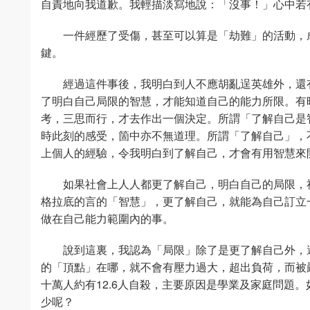
自責地向我道歉。我輕描淡寫地說：「沒事！」心中若
一件經歷了受傷，甚至可以算是「劫難」的活動，
鍵。
經過這件事後，我明白到人不應胡亂逞英雄外，還
了明白自己局限的智慧，才能知道自己的能力所限。有
考，三思而行，才去作出一個決定。所謂「了解自己是
時此刻的感受，箇中亦不無道理。所謂「了解自己」，
上個人的經驗，令我明白到了解自己，才會有用智慧來
如果社會上人人都更了解自己，明白自己的局限，
格拉底的言的「智慧」，更了解自己，就能為自己訂立
做在自己能力範圍內的事。
說到這裏，我認為「局限」除了是更了解自己外，
的「頂點」在哪，就不會有壓力過大，超出負荷，而被嚴
十萬人約有12.6人自殺，主要原因是學業及家庭問題
少呢？