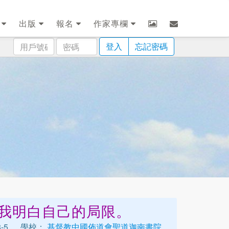
劃
出版
報名
作家專欄
用
密
登入
忘記密碼
戶
碼
號
碼
我明白自己的局限。
-5
學校：
基督教中國佈道會聖道迦南書院