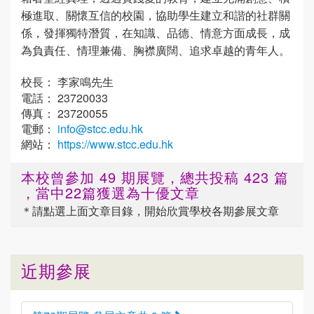
極進取、關懷互信的校園，協助學生建立和諧的社群關
係，發揮獨特潛質，在知識、品德、情意方面成長，成
為負責任、情理兼備、胸襟廣闊、追求卓越的青年人。
校長： 李家鳴先生
電話： 23720033
傳真： 23720055
電郵：
info@stcc.edu.hk
網站：
https://www.stcc.edu.hk
本校曾參加 49 期展覽，總共投稿 423 篇
，當中22篇獲選為十優文章
＊請點選
上面
文章目錄，開始欣賞學校各期參展文章
近期參展