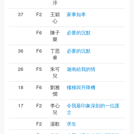
渟
37
F2
王穎
家事知孝
心
F6
陳子
必要的沉默
樂
36
F6
丁思
必要的沉默
睿
26
F5
朱可
迦南給我的情
兒
18
F6
劉雅
樓梯與升降機
憫
17
F2
李心
令我最印象深刻的一位護
兒
士
F2
湯歡
求生