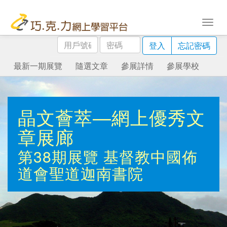
用
密
登入
忘記密碼
戶
碼
號
最新一期展覽
隨選文章
參展詳情
參展學校
碼
晶文薈萃—網上優秀文
章展廊
第38期展覽
基督教中國佈
道會聖道迦南書院