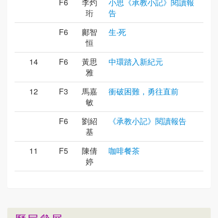
F6
李灼
小思《承教小記》閱讀報
珩
告
F6
鄺智
生‧死
恒
14
F6
黃思
中環踏入新紀元
雅
12
F3
馬嘉
衝破困難，勇往直前
敏
F6
劉紹
《承教小記》閱讀報告
基
11
F5
陳倩
咖啡餐茶
婷