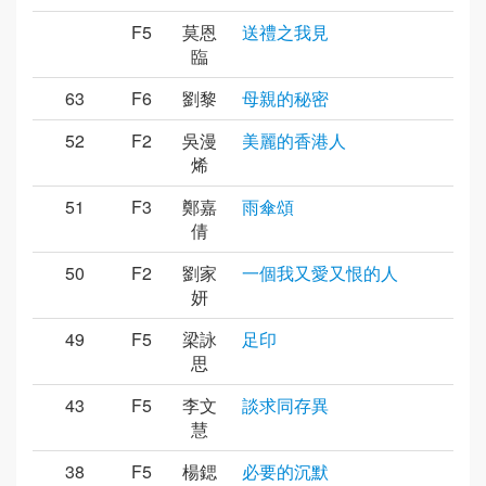
F5
莫恩
送禮之我見
臨
63
F6
劉黎
母親的秘密
52
F2
吳漫
美麗的香港人
烯
51
F3
鄭嘉
雨傘頌
倩
50
F2
劉家
一個我又愛又恨的人
妍
49
F5
梁詠
足印
思
43
F5
李文
談求同存異
慧
38
F5
楊鍶
必要的沉默