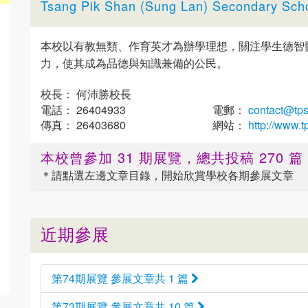
Tsang Pik Shan (Sung Lan) Secondary Sch
本校以有教無類、作育英才為辦學理想，關注學生德智
力，使其成為品德與知識兼備的公民。
校長： 何沛勝校長
電話： 26404933
電郵：
contact@tps
傳真： 26403680
網站：
http://www.t
本校曾參加 31 期展覽，總共投稿 270 
＊請點選
左邊
文章目錄，開始欣賞學校各期參展文章
近期參展
第74期展覽 參展文章共 1 篇
第73期展覽 參展文章共 10 篇