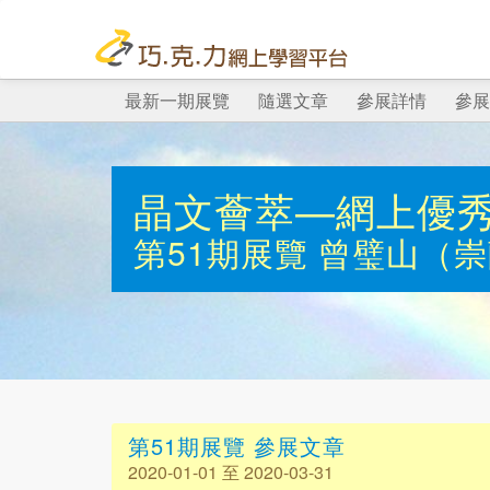
最新一期展覽
隨選文章
參展詳情
參展
晶文薈萃—網上優
第51期展覽
曾璧山（崇
第51期展覽 參展文章
2020-01-01 至 2020-03-31