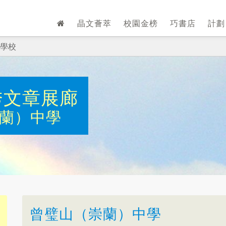
晶文薈萃
校園金榜
巧書店
計
學校
秀文章展廊
蘭）中學
曾璧山（崇蘭）中學