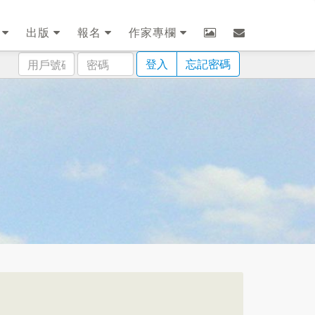
劃
出版
報名
作家專欄
用
密
登入
忘記密碼
戶
碼
號
碼