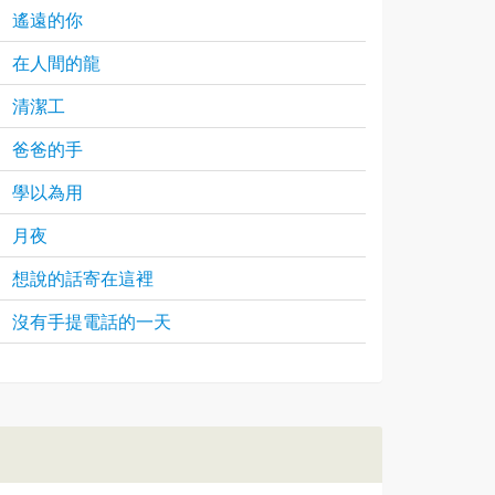
遙遠的你
在人間的龍
清潔工
爸爸的手
學以為用
月夜
想說的話寄在這裡
沒有手提電話的一天