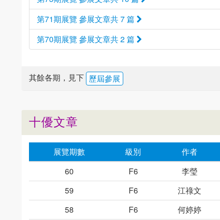
第71期展覽 參展文章共 7 篇
第70期展覽 參展文章共 2 篇
其餘各期，見下
歷屆參展
十優文章
展覽期數
級別
作者
60
F6
李瑩
59
F6
江祿文
58
F6
何婷婷