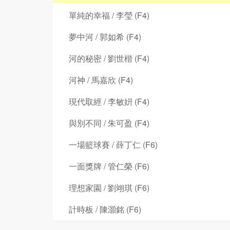
單純的幸福 / 李瑩 (F4)
夢中河 / 郭如希 (F4)
河的秘密 / 劉世楷 (F4)
河神 / 馬嘉欣 (F4)
現代取經 / 李敏姸 (F4)
與別不同 / 朱可盈 (F4)
一場籃球賽 / 薛丁仁 (F6)
一面獎牌 / 管仁榮 (F6)
理想家園 / 劉翊琪 (F6)
計時板 / 陳灝銘 (F6)