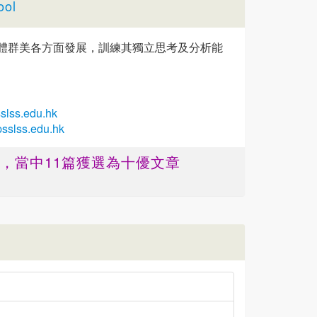
ool
體群美各方面發展，訓練其獨立思考及分析能
slss.edu.hk
psslss.edu.hk
篇 ，當中11篇獲選為十優文章