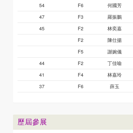
54
F6
何國芳
47
F3
羅振鵬
45
F2
林奕嘉
F2
陳仕揚
F5
謝婉儀
44
F2
丁佳喻
41
F4
林嘉玲
37
F6
薛玉
歷屆參展