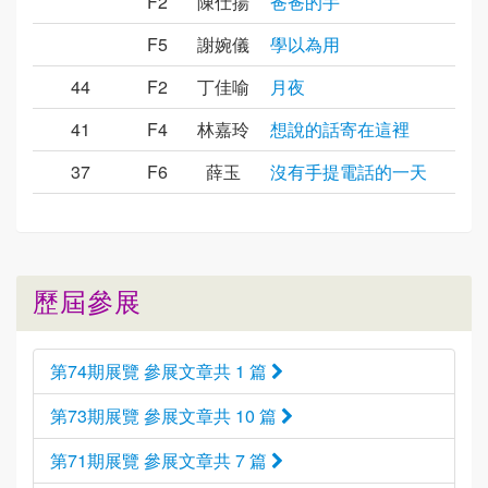
F2
陳仕揚
爸爸的手
F5
謝婉儀
學以為用
44
F2
丁佳喻
月夜
41
F4
林嘉玲
想說的話寄在這裡
37
F6
薛玉
沒有手提電話的一天
歷屆參展
第74期展覽 參展文章共 1 篇
第73期展覽 參展文章共 10 篇
第71期展覽 參展文章共 7 篇