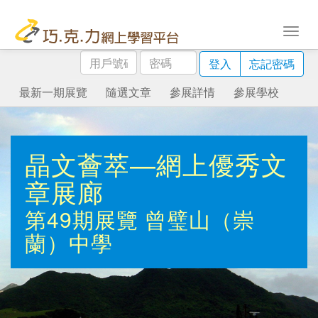
用
密
登入
忘記密碼
戶
碼
號
最新一期展覽
隨選文章
參展詳情
參展學校
碼
晶文薈萃—網上優秀文
章展廊
第49期展覽
曾璧山（崇
蘭）中學