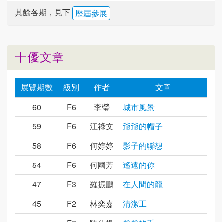
其餘各期，見下
歷屆參展
十優文章
展覽期數
級別
作者
文章
60
F6
李瑩
城市風景
59
F6
江祿文
爺爺的帽子
58
F6
何婷婷
影子的聯想
54
F6
何國芳
遙遠的你
47
F3
羅振鵬
在人間的龍
45
F2
林奕嘉
清潔工