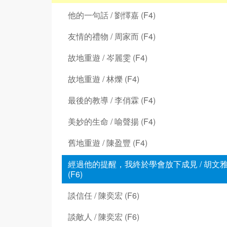
他的一句話 / 劉懌嘉 (F4)
友情的禮物 / 周家而 (F4)
故地重遊 / 岑麗雯 (F4)
故地重遊 / 林爍 (F4)
最後的教導 / 李俏霖 (F4)
美妙的生命 / 喻聲揚 (F4)
舊地重遊 / 陳盈豐 (F4)
經過他的提醒，我終於學會放下成見 / 胡文
(F6)
談信任 / 陳奕宏 (F6)
談敵人 / 陳奕宏 (F6)