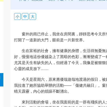
小
中
大
窗外的雨已停止，我坐在房間裏，靜靜思考今天所
打開了一道新的大門，眼前是一片新世界。
生在富裕的社會，擁有健康的身體，生活得無憂無
好，慢慢地這份優越染上了黑暗的色彩，漸漸變成了一
尤其是天生有缺失的人，但經過了今天，我像是被狠狠
心靈的成見放下……
雅
今天是星期六，原來應優哉遊哉地渡過的假日，被
我拉進了她所協助舉辦的活動——「傷健共融日」。窗
晴天霹靂，內心的煩躁不斷湧出。
來到活動的會場，坐在我面前的是一群有殘疾的人