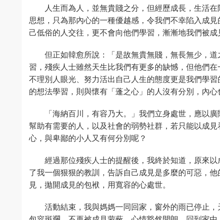
人生而為人，並無貴賤之分，但經歷成長，生活在
思想，只為那內心的一種優越感，令我們不幸陷入成見
己低俗的人交往，更不會向他們學習，漸漸地我們被成
但正如韓愈所說：「是故無貴無賤，無長無少，道
習，殘疾人士雖然天生比我們有更多的缺憾，但他們在
不理別人眼光、努力活出自己人生的態度更是我們學習
的想法學習，則與懷有「蓬之心」的人沒有分別，內心
「海納百川，有容乃大。」我們立身處世，應以廣
幫助有需要的人，以及社會的弱勢社群，若只能以成見
心，與卑鄙的小人又有何分別呢？
經過那位殘疾人士的提醒後，我終於知道，原來以
了我一個狠狠的教訓，告訴自己成見是多麼的可惡，他
見，拋開成見的包袱，用寬容的心處世。
活動結束，我與媽媽一同回家，窗外的雨已停止，
包容斑斕，不再被成見蒙蔽，心情豁然開朗。回到家中