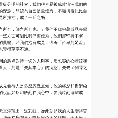
階級分明的社會，我們很容易被成就沾污我們的
的深淵，只認為自己是最優秀，不願與看似比自
見所操控，成了一丘之貉。
之所存，師之所存也。」我們不應抱著成見去學
一些方面可能比我們更優秀，他們那堅持不懈、
的典範。若我們抱有成見，懷著「位卑則足羞」
也變得茅塞不通。
闊的胸襟對待一切的人與事，用包容的心體諒和
看人，則是「失其本心」的病態，失去了惻隱之
成見看待人是多麼愚蠢無知，他的經歷和提醒給
的說話如烙印般刻在我心中，要我時刻遠離成
天空浮現出一道彩虹，從此刻起我的人生變得更
，我坐在房間裏不斷反思今天的經歷，今天最大