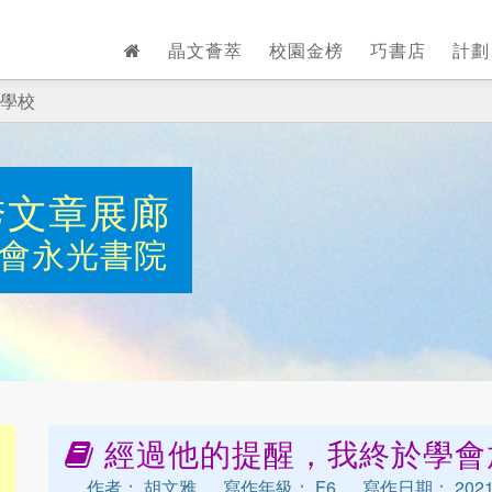
晶文薈萃
校園金榜
巧書店
計
學校
秀文章展廊
會永光書院
經過他的提醒，我終於學會
作者： 胡文雅
寫作年級： F6
寫作日期： 2021-