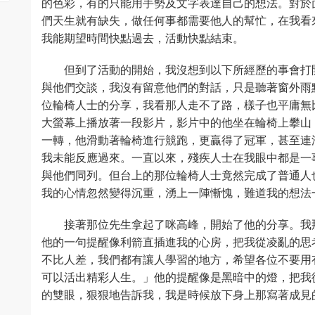
的色彩，有的只能用手勢及文字表達自己的想法。對於
們天生就有缺失，做任何事都需要他人的幫忙，在我看
我能期望時間快點過去，活動快點結束。
但到了活動的開始，我沒想到以下所經歷的事會打
與他們交談，我沒有留意他們的對話，只是聽著窗外雨
位輪椅人士的分享，我看那人走不了路，樣子也平庸無
大螢幕上播放著一段影片，影片中的他坐在輪椅上攀山
一轉，他滑動著輪椅進行競跑，更贏得了冠軍，甚至連
我未能反應過來。一直以來，殘疾人士在我眼中都是一
與他們同列。但台上的那位輪椅人士竟然完成了普通人
我的心情忽然變得沉重，湧上一陣慚愧，難道我的想法
接著那位先生拿起了咪高峰，開始了他的分享。我
他的一句提醒像利箭直插進我的心房，把我從凌亂的思
不比人差，我們都有讓人學習的地方，希望各位不要用
可以活出精彩人生。」他的提醒像是黑暗中的燈，把我
的雙眼，狠狠地告訴我，我是時候放下身上那寫著成見