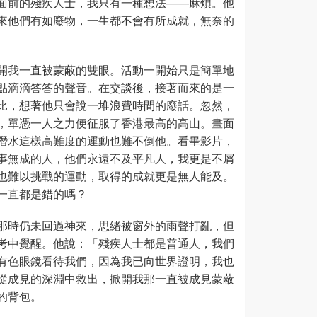
面前的殘疾人士，我只有一種想法——麻煩。他
來他們有如廢物，一生都不會有所成就，無奈的
開我一直被蒙蔽的雙眼。活動一開始只是簡單地
點滴滴答答的聲音。在交談後，接著而來的是一
比，想著他只會說一堆浪費時間的廢話。忽然，
，單憑一人之力便征服了香港最高的高山。畫面
潛水這樣高難度的運動也難不倒他。看畢影片，
事無成的人，他們永遠不及平凡人，我更是不屑
也難以挑戰的運動，取得的成就更是無人能及。
一直都是錯的嗎？
那時仍未回過神來，思緒被窗外的雨聲打亂，但
考中覺醒。他說：「殘疾人士都是普通人，我們
有色眼鏡看待我們，因為我已向世界證明，我也
從成見的深淵中救出，掀開我那一直被成見蒙蔽
的背包。