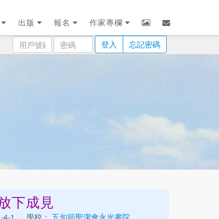
劃
出版
報名
作家專欄
用
密
登入
忘記密碼
戶
碼
號
碼
放下成見
4-1
學校：
五旬節聖潔會永光書院