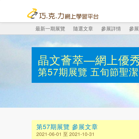
最新一期展覽
隨選文章
參展詳情
參展
晶文薈萃—網上優
第57期展覽
五旬節聖潔
第57期展覽 參展文章
2021-06-01 至 2021-10-31