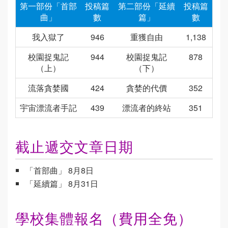
第一部份「首部
投稿篇
第二部份「延續
投稿篇
曲」
數
篇」
數
我入獄了
946
重獲自由
1,138
校園捉鬼記
944
校園捉鬼記
878
（上）
（下）
流落貪婪國
424
貪婪的代價
352
宇宙漂流者手記
439
漂流者的終站
351
截止遞交文章日期
「首部曲」 8月8日
「延續篇」 8月31日
學校集體報名（費用全免）