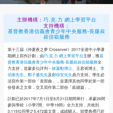
主辦機構：
巧.克.力 網上學習平台
支持機構：
基督教香港信義會青少年中央服務-長腿叔
叔信箱服務
第十三屆《仲夏夜之夢 Crossover》2017全港中小學暑
期網上寫作計劃，由
巧.克.力 網上學習平台
主辦，獲
基
督教香港信義會青少年中央服務-長腿叔叔信箱服務
全
力支持，並蒙多位評判－
林翼勳博士
、王君弼博士、
李
伯衡先生
、
鄭子遴先生
及
鄺頌安先生
鼎力支持。學生必
須寫作第一部份「首部曲」，並選擇其他同學於第一部
份發表之文章，交叉寫作第二部份「延續篇」。
計劃已於2017年7月1日至8月31日期間舉行，承蒙26間
參與學校（小學7間、中學19間）全力支持，共收到
3,115位同學之5,472篇文章，成績驕人。頒獎典禮已於