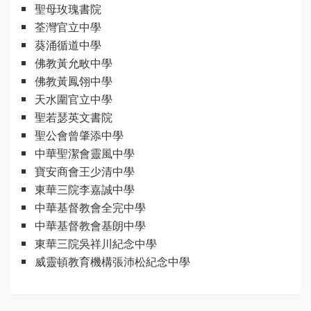
聖母玫瑰書院
荃灣官立中學
葵涌循道中學
佛教黃允畋中學
佛教黃鳳翎中學
天水圍官立中學
聖若瑟英文書院
聖公會曾肇添中學
中華聖潔會靈風中學
寶安商會王少清中學
東華三院李嘉誠中學
中華基督教會全完中學
中華基督教會基朗中學
東華三院吳祥川紀念中學
威靈頓教育機構張沛松紀念中學