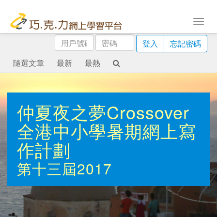
用
密
登入
忘記密碼
戶
碼
號
隨選文章
最新
最熱
碼
仲夏夜之夢Crossover
全港中小學暑期網上寫
作計劃
第十三屆2017