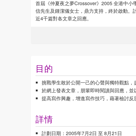
首屆《仲夏夜之夢Crossover》2005 全
信先生及鍾潔儀女士，鼎力支持，終於啟動。
近4千篇對各文章之回應。
目的
挑戰學生敢於公開一己的心聲與獨特觀點，
於網上發表文章，朋輩即時閱讀與回應，並以交叉
提高寫作興趣，增進寫作技巧，藉著檢討反
詳情
計劃日期：2005年7月2日 至 8月21日