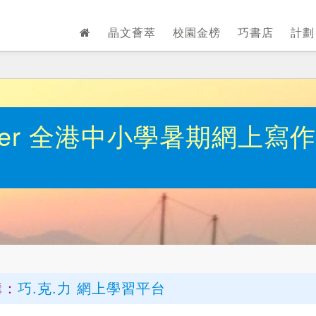
晶文薈萃
校園金榜
巧書店
計
over 全港中小學暑期網上寫
構：
巧.克.力 網上學習平台