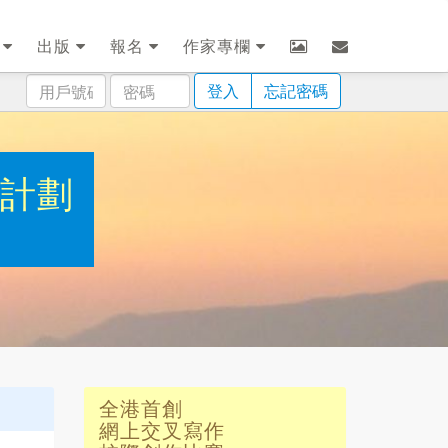
劃
出版
報名
作家專欄
用
密
登入
忘記密碼
戶
碼
號
碼
作計劃
全港首創
網上交叉寫作