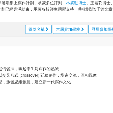
港中小學暑期網上寫作計劃，承蒙多位評判－
林翼勳博士
、王君弼博士
計劃已經完滿結束，承蒙各校師生踴躍支持，共收到近3千篇文章
得獎名單
本屆參加學校
歷屆參加學
盡情發揮，喚起學生對寫作的熱誠
形式 (crossover) 延續創作，增進交流，互相觀摩
思，激發思維創意，建立新一代寫作文化