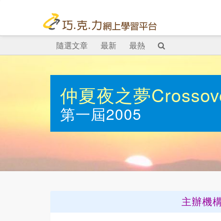
隨選文章
最新
最熱
仲夏夜之夢Cross
第一屆2005
主辦機