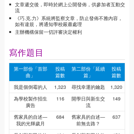
文章遞交後，即時於網上公開發佈，供參加者互動交
流
《巧.克.力》系統將監察文章，防止發佈不雅內容，
如有違規，將通知學校嚴肅處理
主辦機構保留一切評審決定權利
寫作題目
第一部份「首部
投稿
第二部份「延續
投稿
曲」
篇數
篇」
篇數
我是個倒霉的人
1,323
尋找幸運的鑰匙
1,320
為學校製作招生
116
開學日與新生交
149
廣告
流
舊家具的自述—
684
舊家具的自述—
637
我的光輝歲月
前無去路？