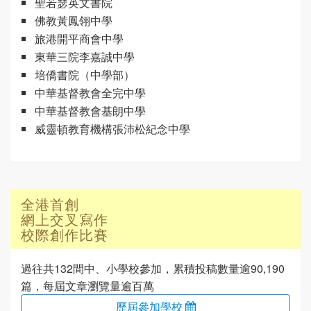
聖若瑟英文書院
佛教黃鳳翎中學
旅港開平商會中學
東華三院李嘉誠中學
培僑書院（中學部）
中華基督教會全完中學
中華基督教會基朗中學
威靈頓教育機構張沛松紀念中學
全港首創
網上交叉寫作
校際創作比賽
過往共132間中、小學校參加，累積投稿數量逾90,190
篇，每屆文章瀏覽量逾百萬
歷屆參加學校