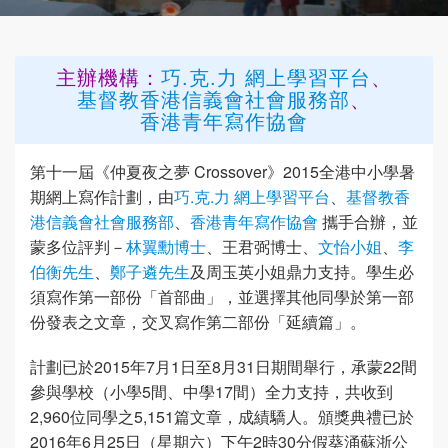
主辦機構：
巧.克.力 網上學習平台
、
基督教香港信義會社會服務部
、
香港青年寫作協會
第十一屆《仲夏夜之夢 Crossover》2015全港中小學暑
期網上寫作計劃，由
巧.克.力 網上學習平台
、
基督教香
港信義會社會服務部
、
香港青年寫作協會
攜手合辦，並
蒙多位評判－
林翼勳博士
、王君弼博士、
文怡小姐
、
李
伯衡先生
、
鄭子遴先生
及周玉英小姐鼎力支持。學生必
須寫作第一部份「首部曲」，並選擇其他同學於第一部
份發表之文章，交叉寫作第二部份「延續篇」。
計劃已於2015年7月1日至8月31日期間舉行，承蒙22間
參與學校（小學5間、中學17間）全力支持，共收到
2,960位同學之5,151篇文章，成績驕人。頒獎典禮已於
2016年6月25日（星期六）下午2時30分假葵涌蘇浙公