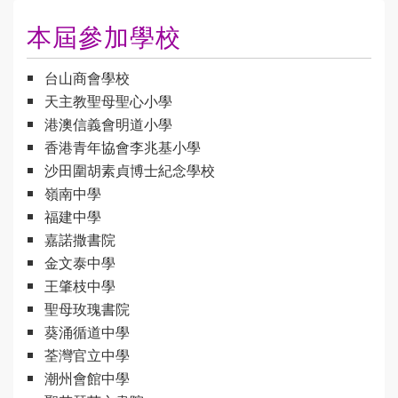
本屆參加學校
台山商會學校
天主教聖母聖心小學
港澳信義會明道小學
香港青年協會李兆基小學
沙田圍胡素貞博士紀念學校
嶺南中學
福建中學
嘉諾撒書院
金文泰中學
王肇枝中學
聖母玫瑰書院
葵涌循道中學
荃灣官立中學
潮州會館中學