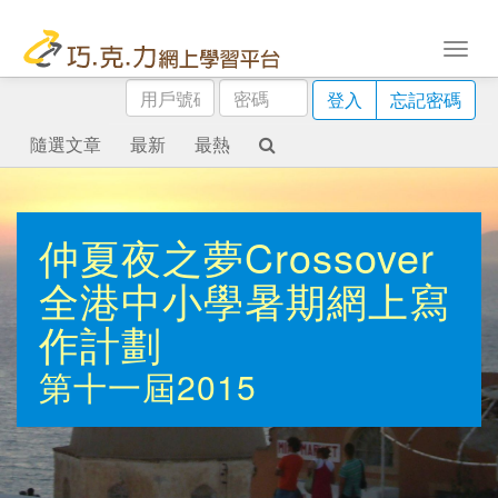
用
密
登入
忘記密碼
戶
碼
號
隨選文章
最新
最熱
碼
仲夏夜之夢Crossover
全港中小學暑期網上寫
作計劃
第十一屆2015