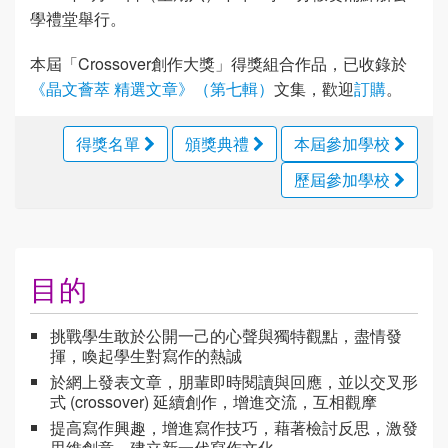
學禮堂舉行。
本屆「Crossover創作大獎」得獎組合作品，已收錄於
《晶文薈萃 精選文章》（第七輯）
文集，歡迎
訂購
。
得獎名單
頒獎典禮
本屆參加學校
歷屆參加學校
目的
挑戰學生敢於公開一己的心聲與獨特觀點，盡情發
揮，喚起學生對寫作的熱誠
於網上發表文章，朋輩即時閱讀與回應，並以交叉形
式 (crossover) 延續創作，增進交流，互相觀摩
提高寫作興趣，增進寫作技巧，藉著檢討反思，激發
思維創意，建立新一代寫作文化