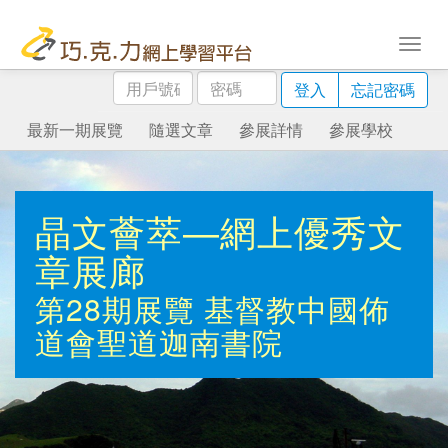
用
密
登入
忘記密碼
戶
碼
號
最新一期展覽
隨選文章
參展詳情
參展學校
碼
晶文薈萃—網上優秀文
章展廊
第28期展覽
基督教中國佈
道會聖道迦南書院