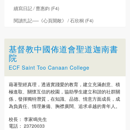
續寫日記 / 曹惠鈞 (F4)
閱讀扎記──《心頁開敞》 / 石欣桐 (F4)
基督教中國佈道會聖道迦南書
院
ECF Saint Too Canaan College
藉著聖經真理，透過實踐愛的教育，建立充滿創意、積
極進取、關懷互信的校園，協助學生建立和諧的社群關
係，發揮獨特潛質，在知識、品德、情意方面成長，成
為負責任、情理兼備、胸襟廣闊、追求卓越的青年人。
校長： 李家鳴先生
電話： 23720033