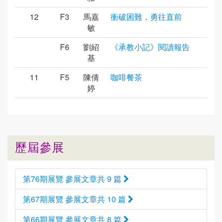
12
F3
馬嘉
衝破困難，勇往直前
敏
F6
劉紹
《承教小記》閱讀報告
基
11
F5
陳倩
咖啡餐茶
婷
歷屆參展
第76期展覽 參展文章共 9 篇
第67期展覽 參展文章共 10 篇
第66期展覽 參展文章共 8 篇