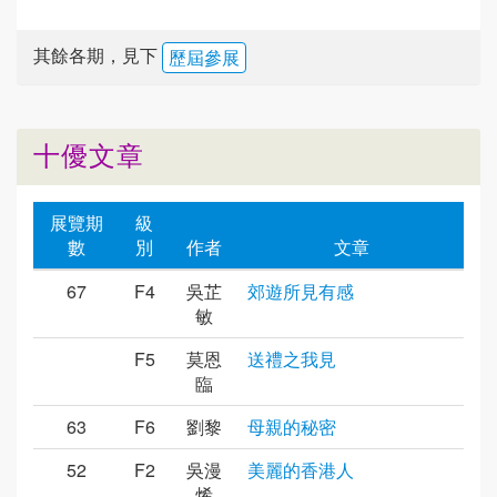
其餘各期，見下
歷屆參展
十優文章
展覽期
級
數
別
作者
文章
67
F4
吳芷
郊遊所見有感
敏
F5
莫恩
送禮之我見
臨
63
F6
劉黎
母親的秘密
52
F2
吳漫
美麗的香港人
烯