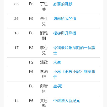
36
F6
丁思
必要的沉默
睿
26
F5
朱可
迦南給我的情
兒
18
F6
劉雅
樓梯與升降機
憫
17
F2
李心
令我最印象深刻的一位護
兒
士
F2
湯歡
求生
F6
李灼
小思《承教小記》閱讀報
珩
告
F6
鄺智
生‧死
恒
14
F6
黃思
中環踏入新紀元
雅