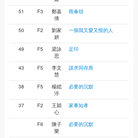
51
F3
鄭嘉
雨傘頌
倩
50
F2
劉家
一個我又愛又恨的人
妍
49
F5
梁詠
足印
思
43
F5
李文
談求同存異
慧
38
F5
楊鍶
必要的沉默
渟
37
F2
王穎
家事知孝
心
F6
陳子
必要的沉默
樂