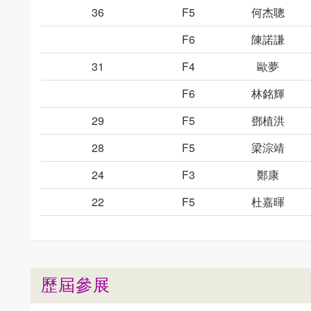
36
F5
何杰聰
F6
陳諾謙
31
F4
歐夢
F6
林銘輝
29
F5
鄧植洪
28
F5
梁淙靖
24
F3
鄭康
22
F5
杜嘉暉
歷屆參展