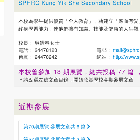
SPHRC Kung Yik She Secondary School
本校為學生提供優質「全人教育」，藉建立「嚴而有愛
終身學習能力，使他們擁有知識、技能及健康的人生觀
校長： 吳韡春女士
電話： 24478123
電郵：
mail@sphrc
傳真： 24478242
網站：
http://www.s
本校曾參加 18 期展覽，總共投稿 77 篇
＊請點選
左邊
文章目錄，開始欣賞學校各期參展文章
近期參展
第70期展覽 參展文章共 6 篇
第57期展覽 參展文章共 2 篇