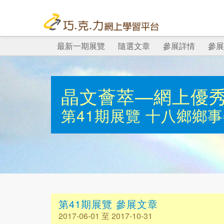
最新一期展覽
隨選文章
參展詳情
參展
晶文薈萃—網上優
第41期展覽
十八鄉鄉事
第41期展覽 參展文章
2017-06-01 至 2017-10-31