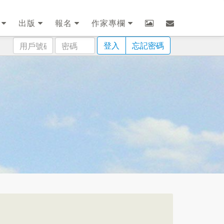
劃
出版
報名
作家專欄
用
密
登入
忘記密碼
戶
碼
號
碼