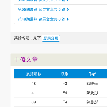
第55期展覽 參展文章共 5 篇
第48期展覽 參展文章共 6 篇
其餘各期，見下
歷屆參展
十優文章
展覽期數
級別
作者
48
F3
陳映諭
41
F4
陳曼彤
39
F4
陳曼彤