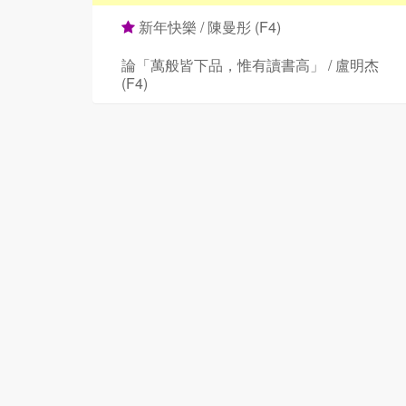
新年快樂 / 陳曼彤 (F4)
論「萬般皆下品，惟有讀書高」 / 盧明杰
(F4)