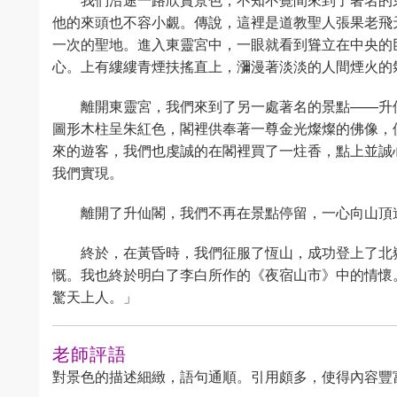
他的來頭也不容小覷。傳說，這裡是道教聖人張果老飛
一次的聖地。進入東靈宮中，一眼就看到聳立在中央的
心。上有縷縷青煙扶搖直上，瀰漫著淡淡的人間煙火的
離開東靈宮，我們來到了另一處著名的景點——升
圖形木柱呈朱紅色，閣裡供奉著一尊金光燦燦的佛像，
來的遊客，我們也虔誠的在閣裡買了一炷香，點上並誠
我們實現。
離開了升仙閣，我們不再在景點停留，一心向山頂
終於，在黃昏時，我們征服了恆山，成功登上了北
慨。我也終於明白了李白所作的《夜宿山市》中的情懷
驚天上人。」
老師評語
對景色的描述細緻，語句通順。引用頗多，使得內容豐