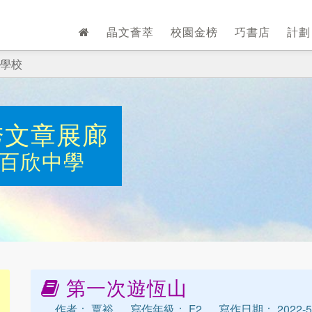
晶文薈萃
校園金榜
巧書店
計
學校
秀文章展廊
百欣中學
第一次遊恆山
作者： 覃裕
寫作年級： F2
寫作日期： 2022-5