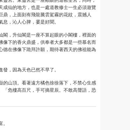
天成仙的地方，也是一處道教修士一生必須遊覽
巨鼎，上面刻有飛龍騰雲駕霧的花紋，震撼人
氣息，沁人心脾，霎是好聞。
仙閣，升仙閣是一座不算起眼的小閣樓，裡面的
佛像下的香火鼎盛，供奉者大多都是一些慕名而
心德在佛像下跪拜許願，期待著西天的佛祖能為
進發，因為天色已然不早了。
嶽的山頂。看著遠方橘色徐徐落下，不禁心生感
。「危樓高百尺，手可摘星辰。不敢高聲語，恐
富。