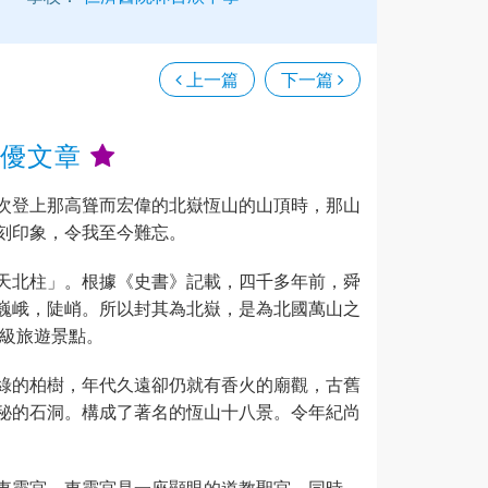
上一篇
下一篇
十優文章
次登上那高聳而宏偉的北嶽恆山的山頂時，那山
刻印象，令我至今難忘。
天北柱」。根據《史書》記載，四千多年前，舜
巍峨，陡峭。所以封其為北嶽，是為北國萬山之
A級旅遊景點。
綠的柏樹，年代久遠卻仍就有香火的廟觀，古舊
秘的石洞。構成了著名的恆山十八景。令年紀尚
東靈宮。東靈宮是一座顯眼的道教聖宮，同時，