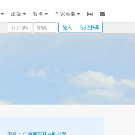
劃
出版
報名
作家專欄
用
密
登入
忘記密碼
戶
碼
號
碼
學校：
仁濟醫院林百欣中學