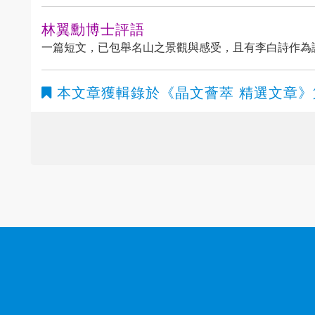
林翼勳博士評語
一篇短文，已包舉名山之景觀與感受，且有李白詩作為
本文章獲輯錄於
《晶文薈萃 精選文章》