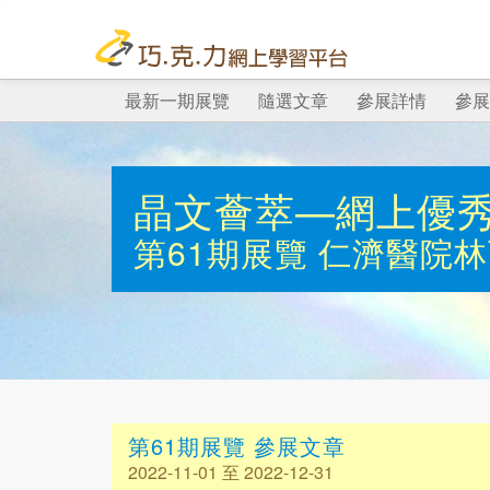
最新一期展覽
隨選文章
參展詳情
參展
晶文薈萃—網上優
第61期展覽
仁濟醫院林
第61期展覽 參展文章
2022-11-01 至 2022-12-31