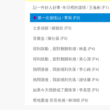
記一件好人好事･冬日裡的溫情 / 王逸彬 (F1)
第一次遊恆山 / 覃裕 (F2)
士多偵探 / 鍾穎欣 (F3)
音樂盒 / 陳仕葆 (F3)
得到鼓勵，面對難關有感 / 林盈 (F4)
得到鼓勵，面對難關有感 / 黃心潔 (F4)
熱鬧過後，我卻感到失落 / 李心銘 (F4)
熱鬧過後，我卻感到失落 / 謝佳馨 (F4)
如果今天我變成了圓珠筆 / 李美慧 (F5)
舊地重遊 所見有感 / 林鴻程 (F6)