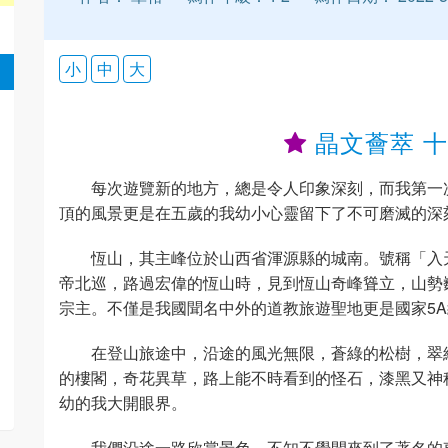
小
中
大
晶文薈萃 
每次遊覽新的地方，總是令人印象深刻，而我第一
頂的風景更是在五歲的我幼小心靈留下了不可磨滅的深
恆山，其主峰位於山西省渾源縣的城南。號稱「入
帝北巡，路過宏偉的恆山時，見到恆山奇峰聳立，山勢
宗主。不僅是我國聞名中外的道教旅遊聖地更是國家5
在登山旅途中，沿途的風光無限，蒼綠的松樹，翠
的樓閣，奇花異草，路上能不時看到的怪石，漆黑又神
幼的我大開眼界。
我們沿途一路欣賞景色，不知不覺間來到了著名的