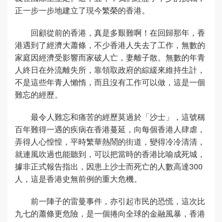
正一步一步地建立了現今繁榮的香港。
回顧從前的香港，真是多艱難啊！在回歸那年，香
港遇到了經濟大蕭條，不少香港人失去了工作，無數的
家庭因經濟受影響而家破人亡，妻離子散。無數的年青
人終日在外流離失所，靠領取政府的綜緩來維持生計，
不是這些年青人懶惰，而且沒有工作可以做，這是一個
難忘的經歷。
最令人難忘和痛苦的經歷莫過於「沙士」，這號稱
百年難得一遇的疾病在香港蔓延，向每個香港人肆虐，
弄得人心惶惶，平時繁華熱鬧的街道，變得冷冷清清，
就連風吹過也能聽到，可以把當時的香港比喻成死城，
據非正式報告指出，因患上沙士而死亡的人數高達300
人，這是香港史無前例的重大危機。
前一陣子的雷曼事件，亦引起市民的恐慌，這次比
九七的蕭條更危險，是一個捲向全球的金融風暴，香港