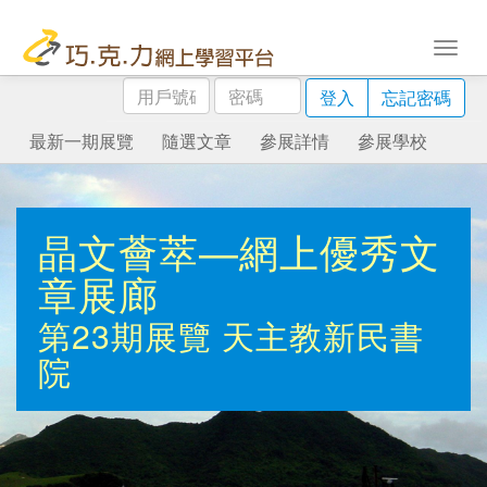
用
密
登入
忘記密碼
戶
碼
號
最新一期展覽
隨選文章
參展詳情
參展學校
碼
晶文薈萃—網上優秀文
章展廊
第23期展覽
天主教新民書
院