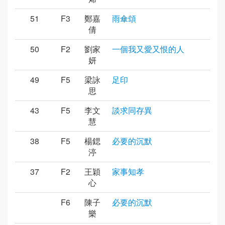
51
F3
鄭嘉
雨傘頌
倩
50
F2
劉家
一個我又愛又恨的人
妍
49
F5
梁詠
足印
思
43
F5
李文
談求同存異
慧
38
F5
楊鍶
必要的沉默
渟
37
F2
王穎
家事知孝
心
F6
陳子
必要的沉默
樂