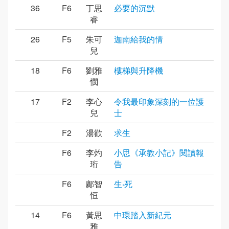
36
F6
丁思
必要的沉默
睿
26
F5
朱可
迦南給我的情
兒
18
F6
劉雅
樓梯與升降機
憫
17
F2
李心
令我最印象深刻的一位護
兒
士
F2
湯歡
求生
F6
李灼
小思《承教小記》閱讀報
珩
告
F6
鄺智
生‧死
恒
14
F6
黃思
中環踏入新紀元
雅