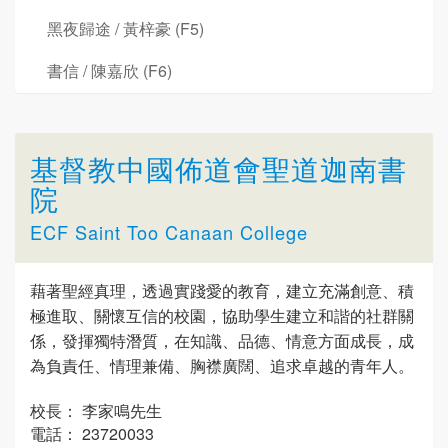
黑夜歸途 / 黃梓豪 (F5)
書信 / 陳嘉欣 (F6)
基督教中國佈道會聖道迦南書
院
ECF Saint Too Canaan College
藉著聖經真理，透過實踐愛的教育，建立充滿創意、積
極進取、關懷互信的校園，協助學生建立和諧的社群關
係，發揮獨特潛質，在知識、品德、情意方面成長，成
為負責任、情理兼備、胸襟廣闊、追求卓越的青年人。
校長： 李家鳴先生
電話： 23720033