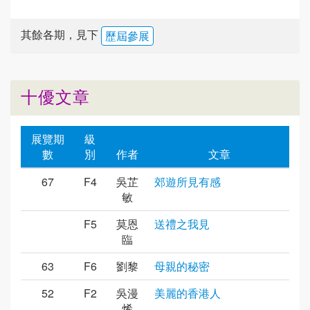
其餘各期，見下
歷屆參展
十優文章
展覽期
級
數
別
作者
文章
67
F4
吳芷
郊遊所見有感
敏
F5
莫恩
送禮之我見
臨
63
F6
劉黎
母親的秘密
52
F2
吳漫
美麗的香港人
烯