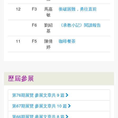
12
F3
馬嘉
衝破困難，勇往直前
敏
F6
劉紹
《承教小記》閱讀報告
基
11
F5
陳倩
咖啡餐茶
婷
歷屆參展
第76期展覽 參展文章共 9 篇
第67期展覽 參展文章共 10 篇
第66期展覽 參展文章共 8 篇