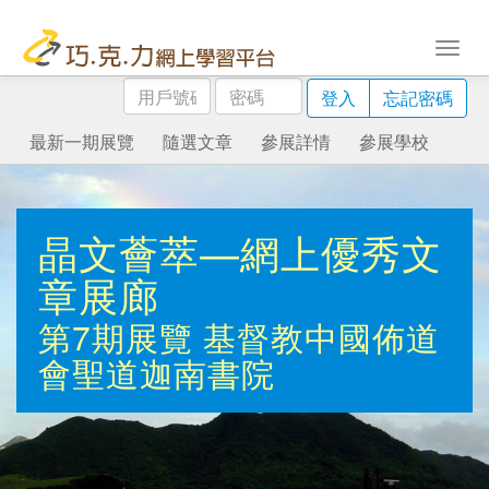
用
密
登入
忘記密碼
戶
碼
號
最新一期展覽
隨選文章
參展詳情
參展學校
碼
晶文薈萃—網上優秀文
章展廊
第7期展覽
基督教中國佈道
會聖道迦南書院