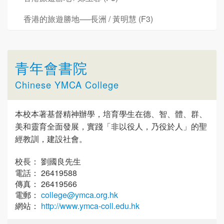
香港的旅遊勝地──長洲 / 黃明慧 (F3)
青年會書院
Chinese YMCA College
本校本著基督精神辦學，培育學生在德、智、體、群、
美和靈育全面發展，實踐「非以役人，乃役於人」的聖
經教訓，建設社會。
校長： 劉國良先生
電話： 26419588
傳真： 26419566
電郵：
college@ymca.org.hk
網站：
http://www.ymca-coll.edu.hk