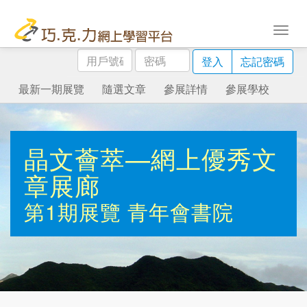
用
密
登入
忘記密碼
戶
碼
號
最新一期展覽
隨選文章
參展詳情
參展學校
碼
晶文薈萃—網上優秀文
章展廊
第1期展覽
青年會書院