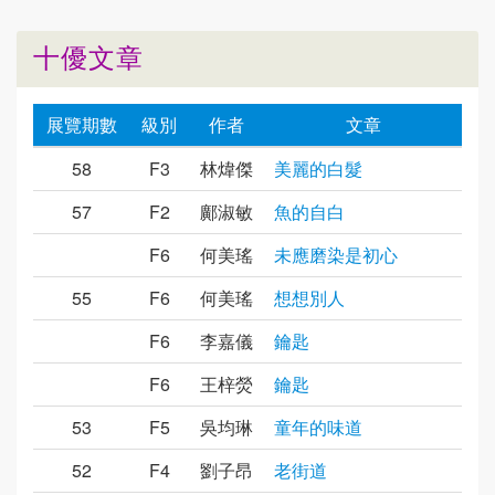
十優文章
展覽期數
級別
作者
文章
58
F3
林煒傑
美麗的白髮
57
F2
鄺淑敏
魚的自白
F6
何美瑤
未應磨染是初心
55
F6
何美瑤
想想別人
F6
李嘉儀
鑰匙
F6
王梓熒
鑰匙
53
F5
吳均琳
童年的味道
52
F4
劉子昂
老街道