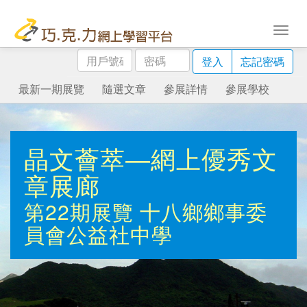
用
密
登入
忘記密碼
戶
碼
號
最新一期展覽
隨選文章
參展詳情
參展學校
碼
晶文薈萃—網上優秀文
章展廊
第22期展覽
十八鄉鄉事委
員會公益社中學