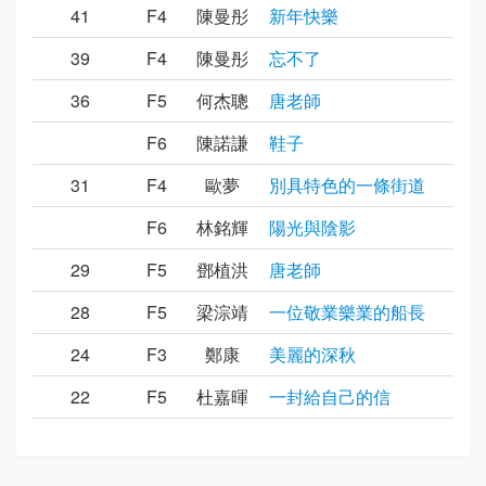
41
F4
陳曼彤
新年快樂
39
F4
陳曼彤
忘不了
36
F5
何杰聰
唐老師
F6
陳諾謙
鞋子
31
F4
歐夢
別具特色的一條街道
F6
林銘輝
陽光與陰影
29
F5
鄧植洪
唐老師
28
F5
梁淙靖
一位敬業樂業的船長
24
F3
鄭康
美麗的深秋
22
F5
杜嘉暉
一封給自己的信