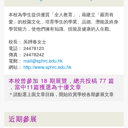
本校為學生提供優質「全人教育」，藉建立「嚴而有
愛」的校園文化，培育學生的學業、品德、潛能及終身
學習能力，使他們擁有知識、技能及健康的人生觀。
校長： 吳韡春女士
電話： 24478123
傳真： 24478242
電郵：
mail@sphrc.edu.hk
網站：
http://www.sphrc.edu.hk
本校曾參加 18 期展覽，總共投稿 77 篇
，當中11篇獲選為十優文章
＊請點選
上面
文章目錄，開始欣賞學校各期參展文章
近期參展