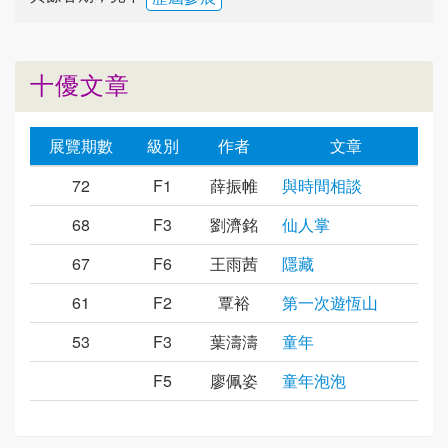
十優文章
展覽期數
級別
作者
文章
72
F1
薛振帷
與時間相談
68
F3
劉濟銘
仙人掌
67
F6
王雨茜
隱藏
61
F2
覃裕
第一次遊恆山
53
F3
葉濤濤
童年
F5
廖佩姿
童年泡泡