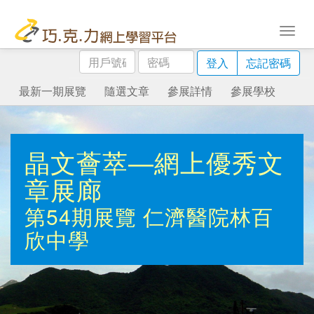
用
密
登入
忘記密碼
戶
碼
號
最新一期展覽
隨選文章
參展詳情
參展學校
碼
晶文薈萃—網上優秀文
章展廊
第54期展覽
仁濟醫院林百
欣中學