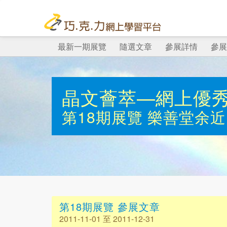
最新一期展覽
隨選文章
參展詳情
參展
晶文薈萃—網上優
第18期展覽
樂善堂余近
第18期展覽 參展文章
2011-11-01 至 2011-12-31