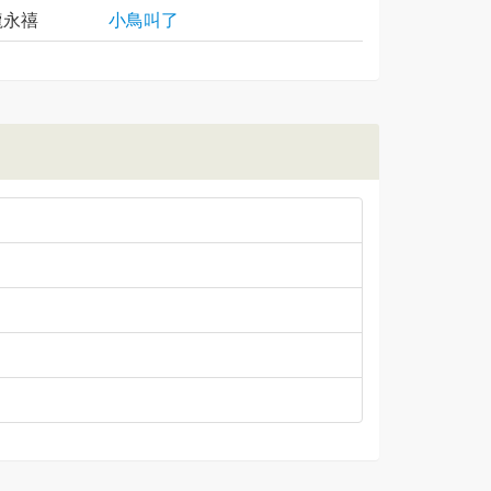
龍永禧
小鳥叫了