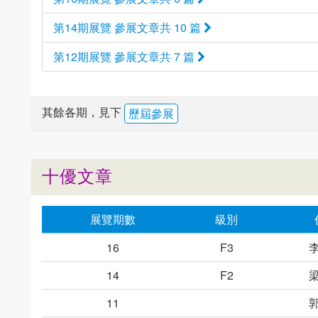
第14期展覽 參展文章共 10 篇
第12期展覽 參展文章共 7 篇
其餘各期，見下
歷屆參展
十優文章
展覽期數
級別
16
F3
14
F2
11