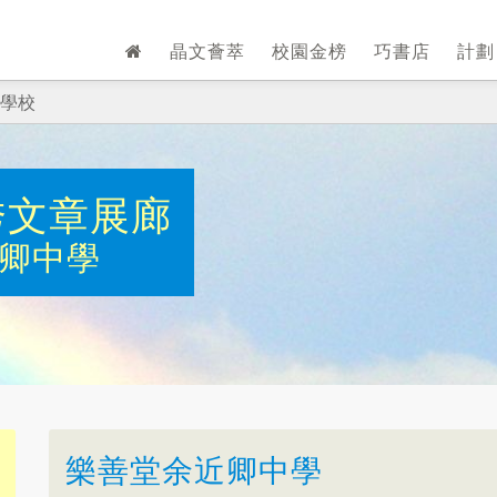
晶文薈萃
校園金榜
巧書店
計
學校
秀文章展廊
卿中學
樂善堂余近卿中學