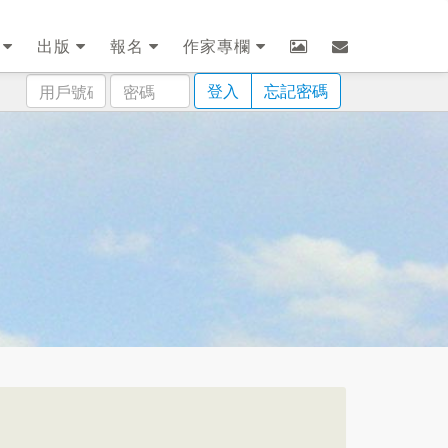
劃
出版
報名
作家專欄
用
密
登入
忘記密碼
戶
碼
號
碼