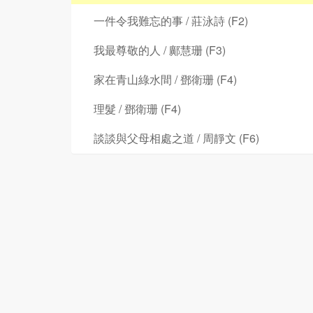
一件令我難忘的事 / 莊泳詩 (F2)
我最尊敬的人 / 鄺慧珊 (F3)
家在青山綠水間 / 鄧衛珊 (F4)
理髮 / 鄧衛珊 (F4)
談談與父母相處之道 / 周靜文 (F6)