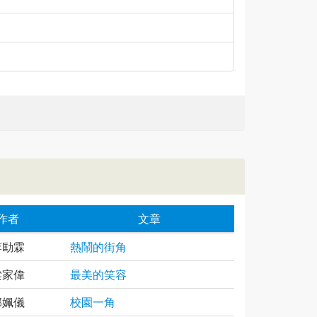
作者
文章
李劻霖
熱鬧的街角
梁家偉
最美的笑容
郭姵儀
校園一角