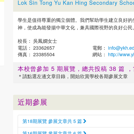
Lok Sin Tong Yu Kan Hing Secondary Scho
學生是值得尊重的獨立個體。我們幫助學生建立良好的
神，使成為能發揚中華文化，兼具國際視野的良好公民
校長： 吳鳳嫻女士
電話： 23362657
電郵：
info@ykh.ed
傳真： 23385504
網站：
http://www.y
本校曾參加 5 期展覽，總共投稿 38 篇
＊請點選
左邊
文章目錄，開始欣賞學校各期參展文章
近期參展
第18期展覽 參展文章共 5 篇
第16期展覽 參展文章共 6 篇