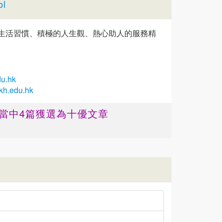
ol
生活習慣、積極的人生觀、熱心助人的服務精
。
u.hk
kh.edu.hk
 ，當中4篇獲選為十優文章