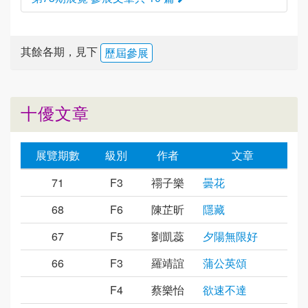
其餘各期，見下
歷屆參展
十優文章
展覽期數
級別
作者
文章
71
F3
禤子樂
曇花
68
F6
陳芷昕
隱藏
67
F5
劉凱蕊
夕陽無限好
66
F3
羅靖誼
蒲公英頌
F4
蔡樂怡
欲速不達