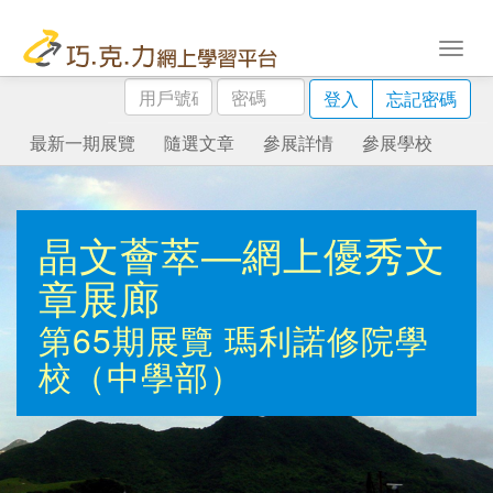
用
密
登入
忘記密碼
戶
碼
號
最新一期展覽
隨選文章
參展詳情
參展學校
碼
晶文薈萃—網上優秀文
章展廊
第65期展覽
瑪利諾修院學
校（中學部）