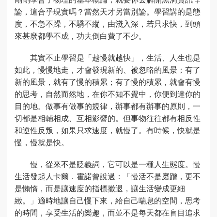
論，這合乎現實嗎？當然天才另當別論。學習講的是態
度，不急不躁，不驕不縱，由淺入深，若只求快，到頭
來甚麼都學不成，功夫倒白費了不少。
其實不止學習是「越慢就越快」，生活、人生也是
如此，慢慢地走，才會發現新的、被忽略的風景；有了
新的風景，就有了慢的積累；有了慢的積累，就會有慢
的思考，自然而然地，在你不知不覺中，你便到達你的
目的地。做事有做事的規律，辦事都有辦事的原則，一
切都是相輔相成、互相影響的。但事物往往都有相反性
和逆性反叛，如果只求速度，就慢了。有時候，快就是
慢，慢就是快。
慢，從來不是貶義詞，它可以是一種人生態度。慢
生活發起人卡爾．霍諾曾說過：「慢活不是磨蹭，更不
是懶惰，而是讓速度的指標撤退，讓生活變成更細
緻。」適時地讓自己慢下來，給自己喘息的空間，思考
的時間，享受生活的樂趣，而並不是每天都在盲目追求