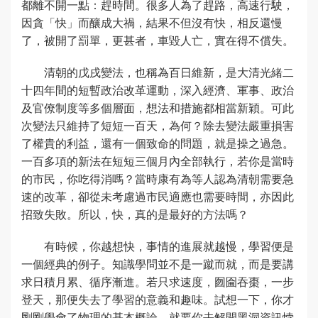
都離不開一點：趕時間。很多人為了趕路，高速行駛，
因貪「快」而釀成大禍，結果不但沒有快，相反還慢
了，被開了罰單，更甚者，車毀人亡，實在得不償失。
清朝的戊戌變法，也稱為百日維新，是大清光緒二
十四年間的短暫政治改革運動，深入經濟、軍事、政治
及官僚制度等多個層面，想法和措施都相當新穎。可此
次變法只維持了短短一百天，為何？除去變法嚴重損害
了權貴的利益，還有一個致命的問題，就是操之過急。
一百多項的新法在短短三個月內全部執行，若你是當時
的市民，你吃得消嗎？當時康有為等人認為清朝需要急
速的改革，卻從未考慮過市民適應也需要時間，亦因此
招致失敗。所以，快，真的是最好的方法嗎？
有時候，你越想快，事情的進展就越慢，學習便是
一個經典的例子。知識學問並不是一蹴而就，而是要講
求日積月累、循序漸進。若只求速度，囫圇吞棗，一步
登天，那便失去了學習的意義和趣味。試想一下，你才
剛剛學會了物理的基本概論，就要你去解開黑洞資訊悖