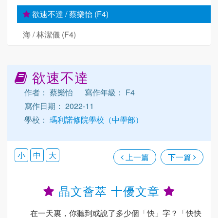
欲速不達 / 蔡樂怡 (F4)
海 / 林潔儀 (F4)
欲速不達
作者： 蔡樂怡
寫作年級： F4
寫作日期： 2022-11
學校：
瑪利諾修院學校（中學部）
小
中
大
上一篇
下一篇
晶文薈萃 十優文章
在一天裏，你聽到或說了多少個「快」字？「快快