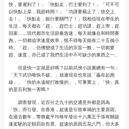
快，要遲到了！」「快點走，巴士要到了！」「可不可
以快點上菜，我趕時間！」「功課要截止了，快交上
去！」「快點走，銀行要關門了！」我相信現在學生的
生活，每天都在「趕」，趕巴士，趕功課，趕上學，趕
回家……現代都市生活節奏急速，每天就像在和時間賽
跑，一切都追求速度效率，恨不得每天能有二十五個小
時。「趕」，仿佛變成了生活的宗旨一般，一切都要
趕。速度，亦已成了我們生活中不可缺少的東西之一。
但是快一定就是好嗎？以前武俠小說裏總有一句：
「天下武功唯快不破。」就連現在也常說「贏在起跑
線」、「快的永遠能打敗慢的」，可事實上，「快」真
的是百利無一害嗎？
調查發現，近百分之九十的交通意外都是因為
「快」而引發。在香港，超速是引致車禍的主要原因。
在過去數年，警務處平均每年發出十八萬五千張有關超
速駕駛的定額罰款告票。超速的原因五花八門，但大多