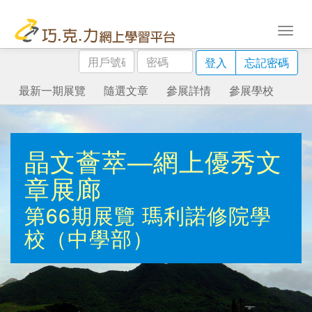
用
密
登入
忘記密碼
戶
碼
號
最新一期展覽
隨選文章
參展詳情
參展學校
碼
晶文薈萃—網上優秀文
章展廊
第66期展覽
瑪利諾修院學
校（中學部）