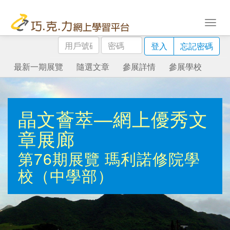
用
密
登入
忘記密碼
戶
碼
號
最新一期展覽
隨選文章
參展詳情
參展學校
碼
晶文薈萃—網上優秀文
章展廊
第76期展覽
瑪利諾修院學
校（中學部）