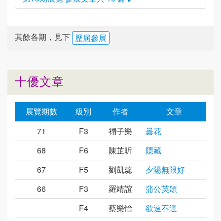
其餘各期，見下
歷屆參展
十優文章
展覽期數
級別
作者
文章
71
F3
禤子樂
曇花
68
F6
陳芷昕
隱藏
67
F5
劉凱蕊
夕陽無限好
66
F3
羅靖誼
蒲公英頌
F4
蔡樂怡
欲速不達