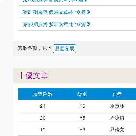
第21期展覽 參展文章共 10 篇
第20期展覽 參展文章共 10 篇
其餘各期，見下
歷屆參展
十優文章
展覽期數
級別
作者
21
F6
余惠玲
20
F5
周詠茵
19
F3
尹倩文