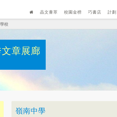
晶文薈萃
校園金榜
巧書店
計
學校
秀文章展廊
嶺南中學