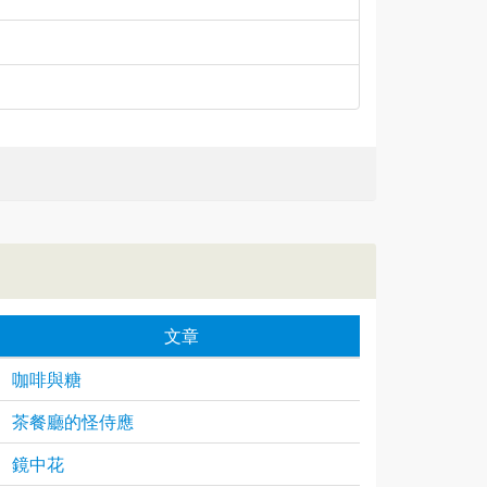
文章
咖啡與糖
茶餐廳的怪侍應
鏡中花