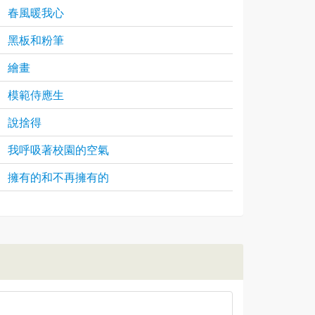
春風暖我心
黑板和粉筆
繪畫
模範侍應生
說捨得
我呼吸著校園的空氣
擁有的和不再擁有的