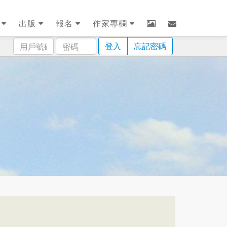
劃
出版
報名
作家專欄
用
密
登入
忘記密碼
戶
碼
號
碼