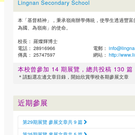
Lingnan Secondary School
本「基督精神」，秉承嶺南辦學傳統，使學生透過豐富
為國、為嶺南」的使命。
校長： 羅燦輝博士
電話： 28916966
電郵：
info@lingna
傳真： 25747597
網站：
http://www.l
本校曾參加 14 期展覽，總共投稿 130 
＊請點選
左邊
文章目錄，開始欣賞學校各期參展文章
近期參展
第29期展覽 參展文章共 9 篇
第25期展覽 參展文章共 5 篇