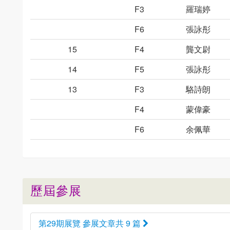
F3
羅瑞婷
F6
張詠彤
15
F4
龔文尉
14
F5
張詠彤
13
F3
駱詩朗
F4
蒙偉豪
F6
余佩華
歷屆參展
第29期展覽 參展文章共 9 篇