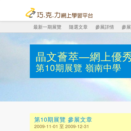
最新一期展覽
隨選文章
參展詳情
參展
晶文薈萃—網上優
第10期展覽
嶺南中學
第10期展覽 參展文章
2009-11-01 至 2009-12-31