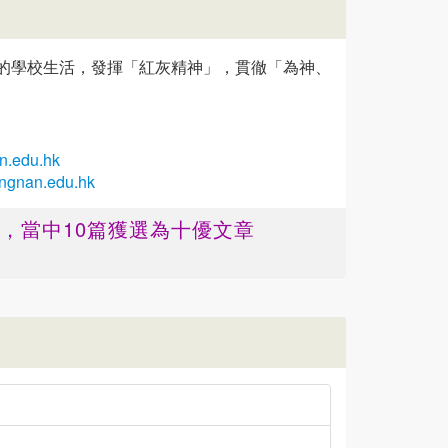
的學校生活，發揮「紅灰精神」，貫徹「為神、
n.edu.hk
ingnan.edu.hk
篇 ，當中10篇獲選為十優文章