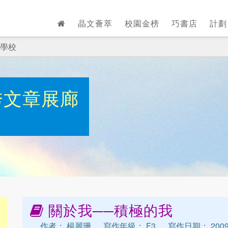
晶文薈萃
校園金榜
巧書店
計
學校
秀文章展廊
關於我──積極的我
作者： 楊麗珊
寫作年級： F3
寫作日期： 2009