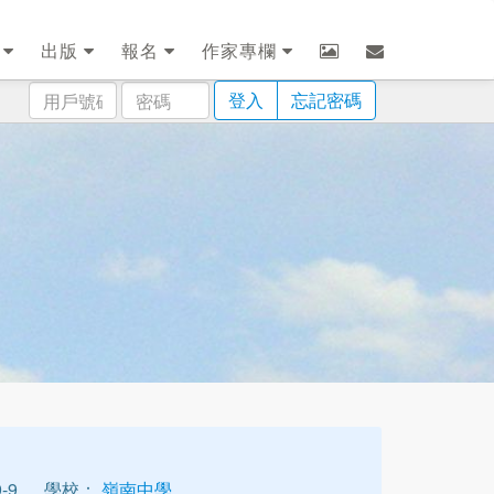
劃
出版
報名
作家專欄
用
密
登入
忘記密碼
戶
碼
號
碼
-9
學校：
嶺南中學