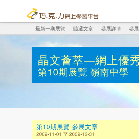
最新一期展覽
隨選文章
參展詳情
參展
晶文薈萃—網上優
第10期展覽
嶺南中學
第10期展覽 參展文章
2009-11-01 至 2009-12-31