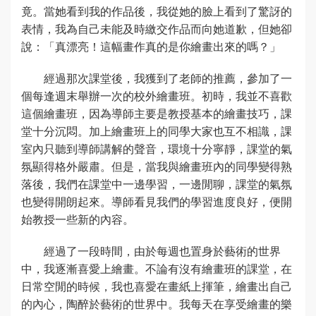
竟。當她看到我的作品後，我從她的臉上看到了驚訝的
表情，我為自己未能及時繳交作品而向她道歉，但她卻
說：「真漂亮！這幅畫作真的是你繪畫出來的嗎？」
經過那次課堂後，我獲到了老師的推薦，參加了一
個每逢週末舉辦一次的校外繪畫班。初時，我並不喜歡
這個繪畫班，因為導師主要是教授基本的繪畫技巧，課
堂十分沉悶。加上繪畫班上的同學大家也互不相識，課
室內只聽到導師講解的聲音，環境十分寧靜，課堂的氣
氛顯得格外嚴肅。但是，當我與繪畫班內的同學變得熟
落後，我們在課堂中一邊學習，一邊閒聊，課堂的氣氛
也變得開朗起來。導師看見我們的學習進度良好，便開
始教授一些新的內容。
經過了一段時間，由於每週也置身於藝術的世界
中，我逐漸喜愛上繪畫。不論有沒有繪畫班的課堂，在
日常空閒的時候，我也喜愛在畫紙上揮筆，繪畫出自己
的內心，陶醉於藝術的世界中。我每天在享受繪畫的樂