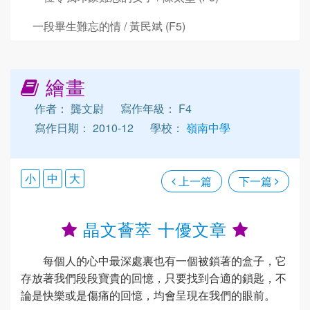
一段畢生難忘的情 / 黃民斌 (F5)
繪畫
作者： 龔文尉
寫作年級： F4
寫作日期： 2010-12
學校：
嶺南中學
小
中
大
上一篇
下一篇
晶文薈萃 十優文章
每個人的心中最深處裏也有一個被鎖著的盒子，它
存放著我們段段寶貴的回憶，只要找到合適的鎖匙，不
論是快樂或是傷痛的回憶，均會呈現在我們的眼前。