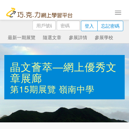
用
密
登入
忘記密碼
戶
碼
號
最新一期展覽
隨選文章
參展詳情
參展學校
碼
晶文薈萃—網上優秀文
章展廊
第15期展覽
嶺南中學