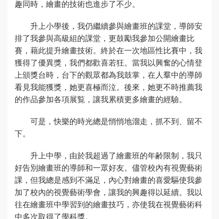
趣同時，繪畫的技術也進步了不少。
升上小學後，我仍繼續參與繪畫班的課堂，導師安
排了我參與高級組的課堂，更鼓勵我參加公開繪畫比
賽，藉此提升繪畫技術。終於在一次地區性比賽中，我
獲得了優異獎，我們都歡喜若狂。當我以興奮的心情登
上頒獎台時，台下的觀眾都為我鼓掌，在人羣中的導師
看見我能獲獎，她更喜極而泣。後來，她更不時推薦我
的作品參加各項展覧，讓我累積更多繪畫的經驗。
可是，快樂的時光總是悄悄地溜走，抓不到、留不
下。
升上中學，由於我超過了繪畫班的年齢限制，我只
好告別繪畫班的導師和一眾好友。儘管校內有視覺藝術
課，但我總是感到不滿足，內心對繪畫的喜愛驅使我參
加了校內的視覺藝術學會，讓我的興趣得以延續。我以
往在繪畫班中學習到的繪畫技巧，亦使我在視覺藝術科
中多次取得了學科獎。