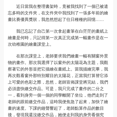
近日當我在整理書架時，竟被我找到了一個已被遣
忘多時的文件夾，在文件夾中我找到了一張多年前的繪
畫比賽優異獎狀，我忽然想起了往日種種的回憶……
我已忘記了自己第一次拿起畫筆在白茫茫的畫紙上
繪畫是何時，只記得第一次真正完成第一幅畫作是在一
次幼稚園的繪畫課堂上。
在那次課堂上，老師要求我們繪畫一幅有關窗外景
物的畫作。那次我選擇了以窗外的太陽花為主題，我觀
察著它的外形並把它描繪在畫紙上。當我描繪完畢，我
再次觀看窗外那特別耀目的太陽花，正當我打算替它添
上可愛的色彩之際，忽然，老師宣佈課堂將完結，我們
必須盡快繳交作品。可是，我只完成了畫作的二分之
一，看到身旁一個一個的同學離開了坐位，他們走到了
老師的跟前繳交作品，這時我便焦急了起來，加快了繪
畫的速度。下課的鐘聲響起了，老師點算作品的數目
後，發現我還沒繳交作品，她便走到我的身旁看個究