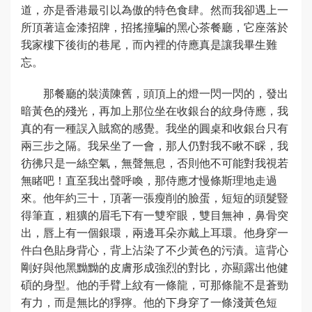
道，亦是香港最引以為傲的特色食肆。然而我卻遇上一
所頂著這金漆招牌，招搖撞騙的黑心茶餐廳，它座落於
我家樓下後街的巷尾，而內裡的侍應真是讓我畢生難
忘。
那餐廳的裝潢陳舊，頭頂上的燈一閃一閃的，發出
暗黃色的殘光，再加上那位坐在收銀台的紋身侍應，我
真的有一種誤入賊窩的感覺。我坐的圓桌和收銀台只有
兩三步之隔。我呆坐了一會，那人仍對我不瞅不睬，我
彷彿只是一絲空氣，無聲無息，否則他不可能對我視若
無睹吧！直至我出聲呼喚，那侍應才慢條斯理地走過
來。他年約三十，頂著一張瘦削的臉蛋，短短的頭髮豎
得筆直，粗獷的眉毛下有一雙窄眼，雙目無神，鼻骨突
出，唇上有一個銀環，兩邊耳朵亦戴上耳環。他身穿一
件白色貼身背心，背上沾染了不少黃色的污漬。這背心
剛好與他黑黝黝的皮膚形成強烈的對比，亦顯露出他健
碩的身型。他的手臂上紋有一條龍，可那條龍不是蒼勁
有力，而是無比的猙獰。他的下身穿了一條淺黃色短