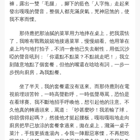
褲，露出一雙「毛腿」，腳下的藍色「人字拖」走起來
發出嘎嘎的聲音，整個人都充滿戾氣，兇神惡煞的，使
我不寒而慄。
那侍應把那油膩的菜單用力地摔在桌上，把我震怯
了，我唯有戰戰兢兢地接過菜單，慢慢細看。他用筆在
桌上均勻地打拍子，不消一會他已失去耐性，用低沉沙
啞的聲音吼到：「你還點不點菜？不點就走吧！」我立
刻隨意地點了個套餐，但他的嘴還在唸唸有詞，一步一
步拐向廚房，為我點餐。
坐了半天，我的套餐還沒有送來。而那侍應則在電
視前埋頭苦幹，一時高聲歡呼，一時低聲辱罵，恐怕是
在看球賽。我不斷地招手呼喚他，想引起他的注意。不
久他真的轉過頭來，罵道：「吵甚麼吵！我若輸了球，
你賠償得起嗎？」然後他才挺起腰板，嘎啦嘎啦地走向
廚房把早已放涼的套餐拿過來，拋在桌上，濺滿一桌子
菜汁，手指更插進湯內，令我一陣厭惡寒慄，不再想吃