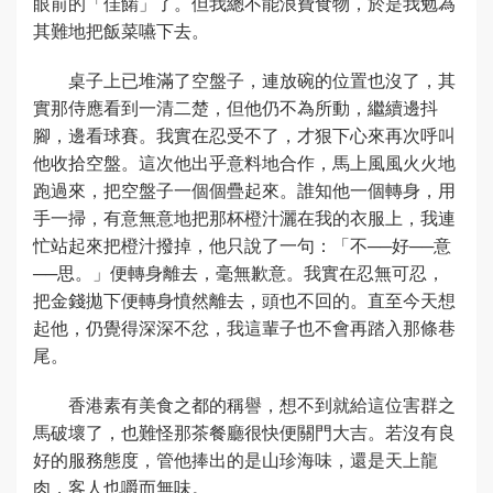
眼前的「佳餚」了。但我總不能浪費食物，於是我勉為
其難地把飯菜嚥下去。
桌子上已堆滿了空盤子，連放碗的位置也沒了，其
實那侍應看到一清二楚，但他仍不為所動，繼續邊抖
腳，邊看球賽。我實在忍受不了，才狠下心來再次呼叫
他收拾空盤。這次他出乎意料地合作，馬上風風火火地
跑過來，把空盤子一個個疊起來。誰知他一個轉身，用
手一掃，有意無意地把那杯橙汁灑在我的衣服上，我連
忙站起來把橙汁撥掉，他只說了一句：「不──好──意
──思。」便轉身離去，毫無歉意。我實在忍無可忍，
把金錢拋下便轉身憤然離去，頭也不回的。直至今天想
起他，仍覺得深深不忿，我這輩子也不會再踏入那條巷
尾。
香港素有美食之都的稱譽，想不到就給這位害群之
馬破壞了，也難怪那茶餐廳很快便關門大吉。若沒有良
好的服務態度，管他捧出的是山珍海味，還是天上龍
肉，客人也嚼而無味。