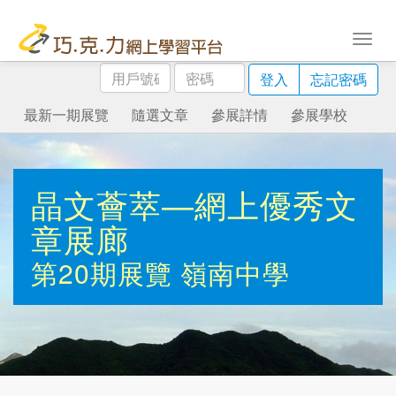
用
密
登入
忘記密碼
戶
碼
號
最新一期展覽
隨選文章
參展詳情
參展學校
碼
晶文薈萃—網上優秀文
章展廊
第20期展覽
嶺南中學