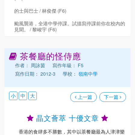
的士與巴士 / 林俊傑 (F6)
颱風襲港，全港中學停課。試描寫停課前你在校內的
見聞。 / 黎峻宇 (F6)
茶餐廳的怪侍應
作者： 周詠茵
寫作年級： F5
寫作日期： 2012-3
學校：
嶺南中學
小
中
大
上一篇
下一篇
晶文薈萃 十優文章
香港的食肆多不勝數，其中以茶餐廳最為人津津樂