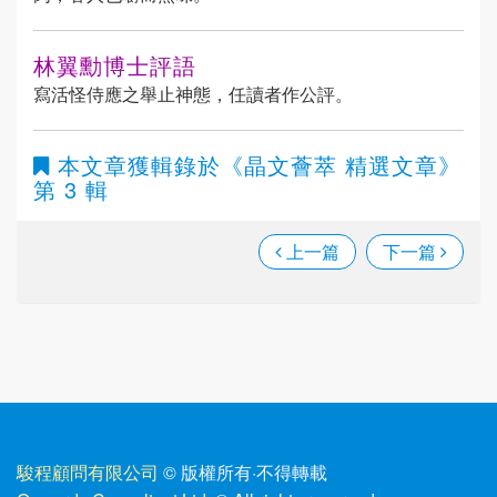
林翼勳博士評語
寫活怪侍應之舉止神態，任讀者作公評。
本文章獲輯錄於
《晶文薈萃 精選文章》
第 3 輯
上一篇
下一篇
駿程顧問有限公司
© 版權所有
·
不得轉載