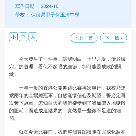
寫作日期： 2024-10
學校：
保良局甲子何玉清中學
小
中
大
上一篇
下一篇
今天發生了一件事，讓我明白「千里之堤，潰於蟻
穴」的道理，看似不起眼的細節，卻可能是成敗的關
鍵。
一年一度的香港公開舞蹈比賽再次舉行，我校乃連
續兩年的全場總冠軍，自然滿懷信心及期望，誓必定再
次奪下冠軍。怎知自大的我們卻受到了猶如墮入地獄般
的噩耗，而造成這結果的，竟然是一些微不足道的細
節。
就在今天比賽前，我們整個舞蹈校隊在完成化妝和