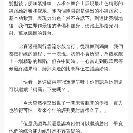
髮型後，便加緊排練，以求在舞台上展現最出色精彩的
舞蹈給評審和觀眾。隊內個隊員都是傑出的小舞蹈家，
基本功紮實、表現力出色自然不在話下。到達比賽場地
後，我們立即作最後的準備和熱身，便踏上那燈光四
射、萬眾矚目的舞台。
比賽過程與行雲流水般進行，從群舞到獨舞，我們
都按排練的過程，一一表現。我們不負所望，為觀眾獻
上一場精彩的舞蹈。但在中間時，一心當走到觀眾席等
候最終結果時，聽到旁邊的比賽隊伍在議論紛紛。
「快看，是連續兩年冠軍隊伍呀！你們認為她們還
可以繼續『稱霸』下去嗎？ 」
「今天突然橫空出世了一間未曾聽聞的學校，實力
也強得可怕，看來今年的評判要討論很久了。」
「但是我認為我還是認為她們可以繼續勝出，畢竟
他們的綜合能力絕對是不容置疑的。」