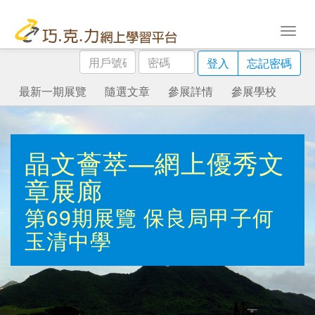
用
密
登入
忘記密碼
戶
碼
號
最新一期展覽
隨選文章
參展詳情
參展學校
碼
晶文薈萃—網上優秀文
章展廊
第69期展覽
保良局甲子何
玉清中學