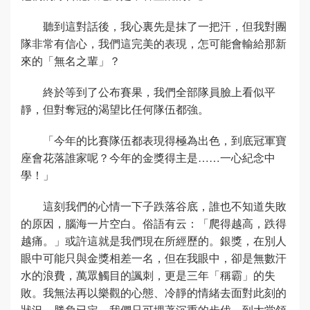
聽到這對話後，我心裏先是抹了一把汗，但我對團
隊非常有信心，我們這完美的表現，怎可能會輸給那新
來的「無名之輩」？
終於等到了公布賽果，我們全部隊員臉上看似平
靜，但對奪冠的渴望比任何隊伍都強。
「今年的比賽隊伍都表現得極為出色，到底冠軍寶
座會花落誰家呢？今年的金獎得主是……一心紀念中
學！」
這刻我們的心情一下子跌落谷底，誰也不知道失敗
的原因，腦海一片空白。俗語有云：「爬得越高，跌得
越痛。」或許這就是我們現在所經歷的。銀獎，在別人
眼中可能只與金獎相差一名，但在我眼中，卻是無數汗
水的浪費，萬眾觸目的諷刺，更是三年「稱霸」的失
敗。我無法再以樂觀的心態、冷靜的情緒去面對此刻的
狀況。勝負已定，我們只可埋著沉重的步伐，到大堂領