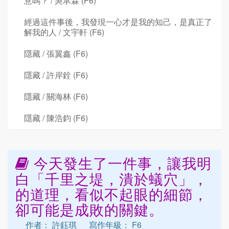
意嗎？ / 吳承霖 (F6)
經過這件事後，我發現一心才是我的知己，是真正了
解我的人 / 文宇軒 (F6)
隱藏 / 張翼鑫 (F6)
隱藏 / 許岸銓 (F6)
隱藏 / 關海林 (F6)
隱藏 / 陳浩鈞 (F6)
今天發生了一件事，讓我明
白「千里之堤，潰於蟻穴」，
的道理，看似不起眼的細節，
卻可能是成敗的關鍵。
作者： 許鈺琪
寫作年級： F6