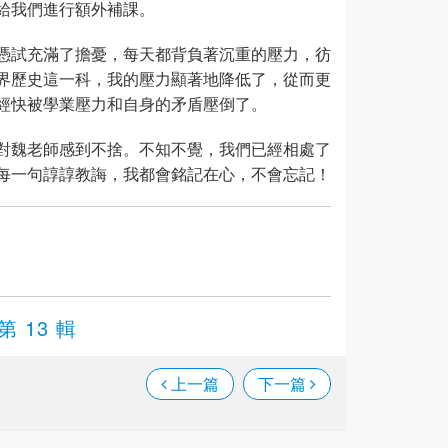
給我們進行額外補課。
憑試充滿了擔憂，每天都背負著沉重的壓力，彷
界歷史這一科，我的壓力顯著地降低了，從而更
經快被學業壓力和自身的矛盾壓倒了。
對魏老師感到不捨。不知不覺，我們已經相處了
每一句諄諄教誨，我都會銘記在心，不會忘記！
第 13 輯
上一篇
下一篇