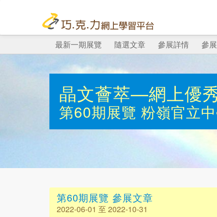
最新一期展覽
隨選文章
參展詳情
參展
晶文薈萃—網上優
第60期展覽
粉嶺官立中
第60期展覽 參展文章
2022-06-01 至 2022-10-31