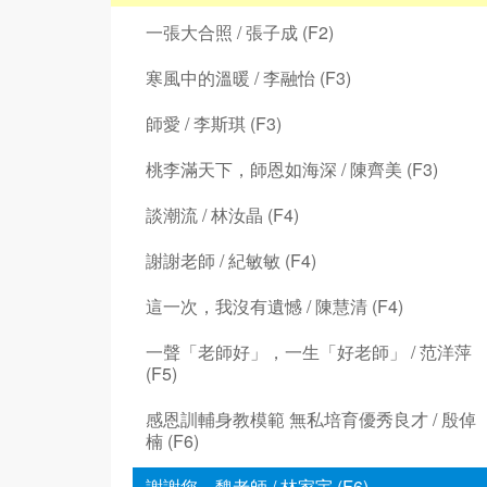
一張大合照 / 張子成 (F2)
寒風中的溫暖 / 李融怡 (F3)
師愛 / 李斯琪 (F3)
桃李滿天下，師恩如海深 / 陳齊美 (F3)
談潮流 / 林汝晶 (F4)
謝謝老師 / 紀敏敏 (F4)
這一次，我沒有遺憾 / 陳慧清 (F4)
一聲「老師好」，一生「好老師」 / 范洋萍
(F5)
感恩訓輔身教模範 無私培育優秀良才 / 殷倬
楠 (F6)
謝謝您，魏老師 / 林家宇 (F6)