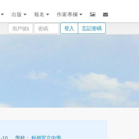
劃
出版
報名
作家專欄
用
密
登入
忘記密碼
戶
碼
號
碼
-10
學校：
粉嶺官立中學