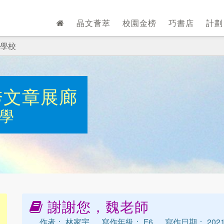
晶文薈萃
校園金榜
巧書店
計
學校
秀文章展廊
學
謝謝您，魏老師
作者： 林家宇
寫作年級： F6
寫作日期： 2021