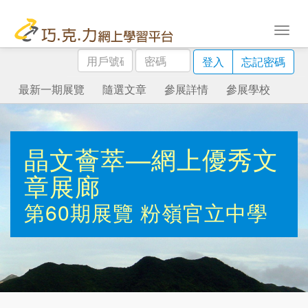
用
密
登入
忘記密碼
戶
碼
號
最新一期展覽
隨選文章
參展詳情
參展學校
碼
晶文薈萃—網上優秀文
章展廊
第60期展覽
粉嶺官立中學