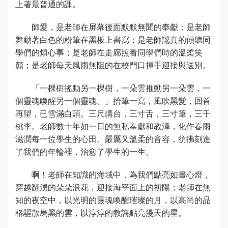
上著最普通的課。
師愛，是老師在屏幕後面默默無聞的奉獻；是老師
舞動著白色的粉筆在黑板上書寫；是老師認真的傾聽同
學們的煩心事；是老師在走廊照看同學們時的溫柔笑
顏；是老師每天風雨無阻的在校門口揮手迎接與送別。
「一棵樹搖動另一棵樹，一朵雲推動另一朵雲，一
個靈魂喚醒另一個靈魂。」拾筆一寫，風吹黑髮，回首
再望，已雪滿白頭。三尺講台，三寸舌，三寸筆，三千
桃李。老師數十年如一日的無私奉獻和教澤，化作春雨
滋潤每一位學生的心田。嚴厲又溫柔的音容，彷彿刻進
了我們的年輪裡，治愈了學生的一生。
啊！老師在知識的海域中，為我們點亮如晝心燈，
穿越翻湧的朵朵浪花，迎接海平面上的初陽；老師在無
知的夜空中，以光明的靈魂喚醒璀璨的月，以高尚的品
格驅散烏黑的雲，以淳淳的教誨點亮漫天的星。