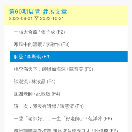
第60期展覽 參展文章
2022-06-01 至 2022-10-31
一張大合照 / 張子成 (F2)
寒風中的溫暖 / 李融怡 (F3)
師愛 / 李斯琪 (F3)
桃李滿天下，師恩如海深 / 陳齊美 (F3)
談潮流 / 林汝晶 (F4)
謝謝老師 / 紀敏敏 (F4)
這一次，我沒有遺憾 / 陳慧清 (F4)
一聲「老師好」，一生「好老師」 / 范洋萍 (F5)
感恩訓輔身教模範 無私培育優秀良才 / 殷倬楠 (F6)