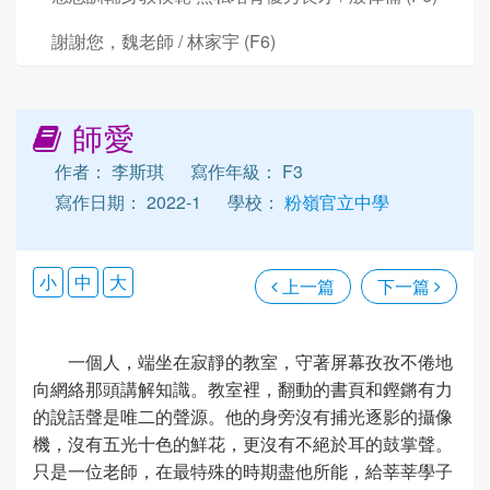
謝謝您，魏老師 / 林家宇 (F6)
師愛
作者： 李斯琪
寫作年級： F3
寫作日期： 2022-1
學校：
粉嶺官立中學
小
中
大
上一篇
下一篇
一個人，端坐在寂靜的教室，守著屏幕孜孜不倦地
向網絡那頭講解知識。教室裡，翻動的書頁和鏗鏘有力
的說話聲是唯二的聲源。他的身旁沒有捕光逐影的攝像
機，沒有五光十色的鮮花，更沒有不絕於耳的鼓掌聲。
只是一位老師，在最特殊的時期盡他所能，給莘莘學子