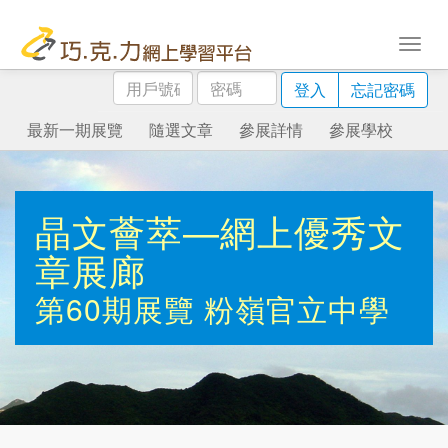
用
密
登入
忘記密碼
戶
碼
號
最新一期展覽
隨選文章
參展詳情
參展學校
碼
晶文薈萃—網上優秀文
章展廊
第60期展覽
粉嶺官立中學