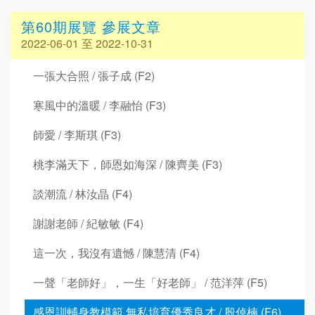
第60期展覽 參展文章
2022-06-01 至 2022-10-31
一張大合照 / 張子成 (F2)
寒風中的溫暖 / 李融怡 (F3)
師愛 / 李斯琪 (F3)
桃李滿天下，師恩如海深 / 陳齊美 (F3)
談潮流 / 林汝晶 (F4)
謝謝老師 / 紀敏敏 (F4)
這一次，我沒有遺憾 / 陳慧清 (F4)
一聲「老師好」，一生「好老師」 / 范洋萍 (F5)
感恩訓輔身教模範 無私培育優秀良才 / 殷倬楠 (F6)