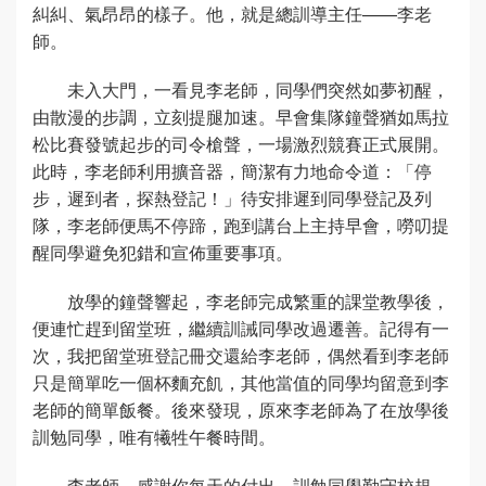
糾糾、氣昂昂的樣子。他，就是總訓導主任——李老
師。
未入大門，一看見李老師，同學們突然如夢初醒，
由散漫的步調，立刻提腿加速。早會集隊鐘聲猶如馬拉
松比賽發號起步的司令槍聲，一場激烈競賽正式展開。
此時，李老師利用擴音器，簡潔有力地命令道：「停
步，遲到者，探熱登記！」待安排遲到同學登記及列
隊，李老師便馬不停蹄，跑到講台上主持早會，嘮叨提
醒同學避免犯錯和宣佈重要事項。
放學的鐘聲響起，李老師完成繁重的課堂教學後，
便連忙趕到留堂班，繼續訓誡同學改過遷善。記得有一
次，我把留堂班登記冊交還給李老師，偶然看到李老師
只是簡單吃一個杯麵充飢，其他當值的同學均留意到李
老師的簡單飯餐。後來發現，原來李老師為了在放學後
訓勉同學，唯有犧牲午餐時間。
李老師，感謝你每天的付出，訓勉同學勤守校規。