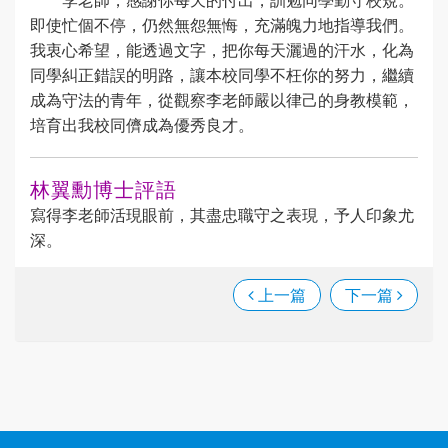
即使忙個不停，仍然無怨無悔，充滿魄力地指導我們。
我衷心希望，能透過文字，把你每天灑過的汗水，化為
同學糾正錯誤的明路，讓本校同學不枉你的努力，繼續
成為守法的青年，從觀察李老師嚴以律己的身教模範，
培育出我校同儕成為優秀良才。
林翼勳博士評語
寫得李老師活現眼前，其盡忠職守之表現，予人印象尤
深。
上一篇
下一篇