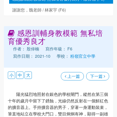
謝謝您，魏老師 / 林家宇 (F6)
感恩訓輔身教模範 無私培
育優秀良才
作者： 殷倬楠
寫作年級： F6
寫作日期： 2021-10
學校：
粉嶺官立中學
小
中
大
上一篇
下一篇
陽光猛烈地照射在銀色的學校閘門，縱然在第三個
十年的歲月中留下了銹蝕，光線仍然反射在一個鮮紅色
的擴音器上。手持擴音器的男子，穿著一身運動裝束，
筆直地站立在學校大門口，雙目炯炯有神，顯得一副雄