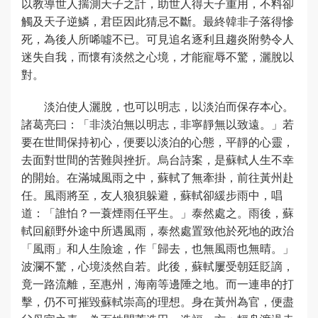
以教導世人揣測天子之計，助世人得天子重用，不料卻
觸及天子逆鱗，君臣因此猜忌不斷。最終韓非子落得慘
死，為後人所唏噓不已。可見追名逐利且趨炎附勢令人
迷失自我，而懷有淡然之心境，才能寵辱不驚，灑脫以
對。
淡泊使人灑脫，也可以明志，以淡泊而保存本心。
諸葛亮曰：「非淡泊無以明志，非寧靜無以致遠。」若
要在世間保持初心，便要以淡泊的心態，平靜的心靈，
去面對世間的苦難與挫折。烏台詩案，是蘇軾人生不幸
的開始。在滿城風雨之中，蘇軾了無牽掛，前往黃州赴
任。風雨將至，友人狼狽躲避，蘇軾卻緩步雨中，唱
道：「誰怕？一蓑煙雨任平生。」泰然處之。雨後，蘇
軾回顧野外途中所遇風雨，泰然處置致他於死地的政治
「風雨」和人生險途，作「歸去，也無風雨也無晴。」
波瀾不驚，心境淡然自若。此後，蘇軾屢受朝廷貶謫，
竟一路流離，至惠州，海南等邊陲之地。而一連串的打
擊，仍不可摧毀蘇軾崇高的理想。身在黃州為官，便盡