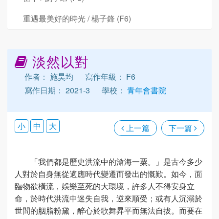
重遇最美好的時光 / 楊子鋒 (F6)
淡然以對
作者： 施昊均
寫作年級： F6
寫作日期： 2021-3
學校：
青年會書院
小
中
大
上一篇
下一篇
「我們都是歷史洪流中的滄海一粟。」是古今多少
人對於自身無從適應時代變遷而發出的慨歎。如今，面
臨物欲橫流，娛樂至死的大環境，許多人不得安身立
命，於時代洪流中迷失自我，逆來順受；或有人沉溺於
世間的胭脂粉黛，醉心於歌舞昇平而無法自拔。而要在