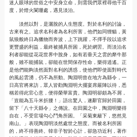
迷人眼球的世俗之中安身立命，則需我們眾裡尋他千百
度，於燈火闌珊處，遇見淡泊。
淡然以對，是灑脫的人生態度。對於名利的討論，
古來有之。追求名利者為名利所害，他們如同狸貓，黃
鼠狼般終日為獵物而奔波，上下跳躍，不擇手段以追求
更豐盛的利益，最終被捕具所困，死於網罟。而淡泊名
利者卻能從花花世界中脫身，如有若垂天之雲的犛牛那
般，雖不能捕鼠，卻能在世間保存性命，樂得逍遙。正
是他們能夠淡然面對名利的誘惑，使他們即使面對時代
的風起雲湧，仍不為所動。陶淵明曾在地方為縣令，一
日高官將來訪，眾人皆勸陶淵明大擺宴席嚴陣以待，悉
稱若得此官心意，便得榮華富貴。陶淵明卻頗為不屑，
「豈能為五斗米折腰！」語出驚人，遂辭官歸於田園，
留下「八十天縣令」之傳說。在田園之中，陶淵明樂得
自在，不受官場勾心鬥角所困。「采菊東籬下，悠然見
南山。」表現陶淵明淡然處世之態度。而被名利所困
的，終不得善終。韓非子智於心計，卻急功近利，著作