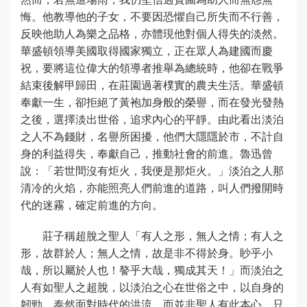
悔。他教導他的子女，不要因恐懼自己所失而不行善，
反映他助人為樂之品格，亦體現他對個人得失的淡然。
華盛頓領導美國取得國家獨立，正在眾人為建國而慶
祝，要將這位偉大的領導者推舉為總統時，他卻在戰爭
結束後解甲歸田，在莊園過著樸實的農夫生活。華盛頓
奉獻一生，卻拒絕了黃袍加身般的榮譽，而在發光發熱
之後，選擇淡出世俗，追求內心的平靜。由此看出淡泊
之人不為錢財，名譽所困擾，他們大隱隱於市，不計自
身的利益得失，奉獻自己，推動社會的前進。魯迅曾
說：「若世間沒有炬火，我便是那炬火。」淡泊之人那
清冷的火焰，亦能照亮人們前進的道路，叫人們撥開時
代的迷霧，確定前進的方向。
莊子稱超脫之聖人「有人之形，無人之情；有人之
形，故群於人；無人之情，故是非不得於身。眇乎小
哉，所以屬於人也！謷乎大哉，獨成其天！」而淡泊之
人有如聖人之超脫，以淡泊之心在世俗之中，以自身的
韌勁，泰然面對時代的洪流。而並非聖人有此本心，只