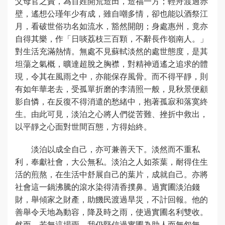
父母官之責，為百姓開荒造田，造福一方；輕舟渡過赤
壁，遙想公瑾年少有成，雖自嘲多情，卻也能以酒祭江
月，看破世俗功名如流水，豁然開朗；身處惠州，竟亦
自得其樂，作「日啖荔枝三百顆，不辭長作嶺南人。」
對生活充滿熱情。無處不見蘇軾淡然的處世態度，是其
坦蕩之氣概，曠達超脫之胸襟，對精神逍遙之追求的體
現，令其在風雨之中，亦能保存風骨。而不得平靜，則
有如年華老去，受孤單折磨的李清照一般，見秋景便顧
影自憐，在反復不得消遣的愁緒中，抱著孤寂和落寞終
生。由此可見，淡泊之心將人們從苦難、挫折中救出，
以平靜之心面對世間百態，方得始終。
淡泊以成全自己，亦可兼善天下。淡然而不重私
利，奉獻社會，大公無私。淡泊之人如茶葉，耐得住生
活的煎熬，在生活中舒展自己的葉片，成就自己。亦將
社會這一鍋沸騰的滾水染得清香撲鼻。過實圃淡泊錢
財，舉傾家之財產，助饑民渡過旱災，不計回報。他的
善舉令天地為動容，降及時之雨，使過實圃名利雙收。
然而，若無這場雨，我仍堅信過實圃為助人而無怨無