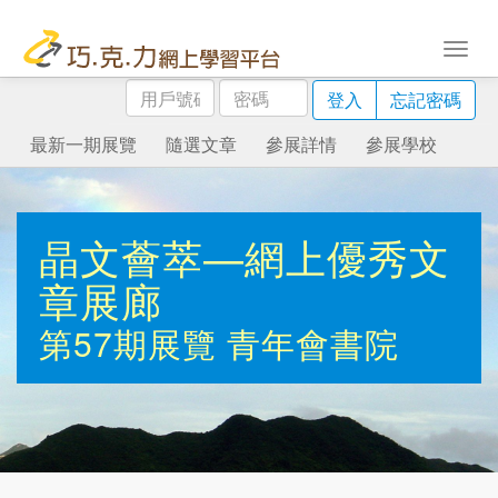
用
密
登入
忘記密碼
戶
碼
號
最新一期展覽
隨選文章
參展詳情
參展學校
碼
晶文薈萃—網上優秀文
章展廊
第57期展覽
青年會書院