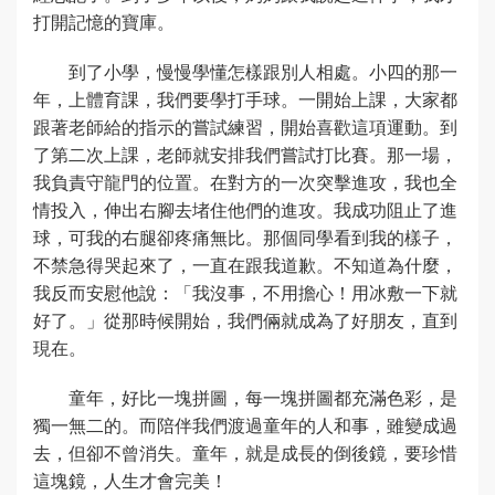
打開記憶的寶庫。
到了小學，慢慢學懂怎樣跟別人相處。小四的那一
年，上體育課，我們要學打手球。一開始上課，大家都
跟著老師給的指示的嘗試練習，開始喜歡這項運動。到
了第二次上課，老師就安排我們嘗試打比賽。那一場，
我負責守龍門的位置。在對方的一次突擊進攻，我也全
情投入，伸出右腳去堵住他們的進攻。我成功阻止了進
球，可我的右腿卻疼痛無比。那個同學看到我的樣子，
不禁急得哭起來了，一直在跟我道歉。不知道為什麼，
我反而安慰他說：「我沒事，不用擔心！用冰敷一下就
好了。」從那時候開始，我們倆就成為了好朋友，直到
現在。
童年，好比一塊拼圖，每一塊拼圖都充滿色彩，是
獨一無二的。而陪伴我們渡過童年的人和事，雖變成過
去，但卻不曾消失。童年，就是成長的倒後鏡，要珍惜
這塊鏡，人生才會完美！