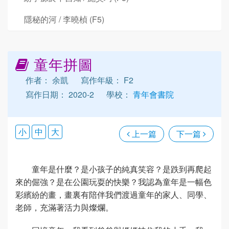
隱秘的河 / 李曉楨 (F5)
童年拼圖
作者： 余凱
寫作年級： F2
寫作日期： 2020-2
學校：
青年會書院
小
中
大
上一篇
下一篇
童年是什麼？是小孩子的純真笑容？是跌到再爬起
來的倔強？是在公園玩耍的快樂？我認為童年是一幅色
彩繽紛的畫，畫裏有陪伴我們渡過童年的家人、同學、
老師，充滿著活力與燦爛。