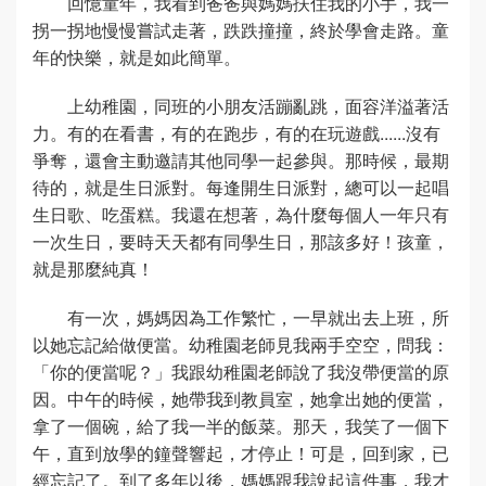
回憶童年，我看到爸爸與媽媽扶住我的小手，我一
拐一拐地慢慢嘗試走著，跌跌撞撞，終於學會走路。童
年的快樂，就是如此簡單。
上幼稚園，同班的小朋友活蹦亂跳，面容洋溢著活
力。有的在看書，有的在跑步，有的在玩遊戲......沒有
爭奪，還會主動邀請其他同學一起參與。那時候，最期
待的，就是生日派對。每逢開生日派對，總可以一起唱
生日歌、吃蛋糕。我還在想著，為什麼每個人一年只有
一次生日，要時天天都有同學生日，那該多好！孩童，
就是那麼純真！
有一次，媽媽因為工作繁忙，一早就出去上班，所
以她忘記給做便當。幼稚園老師見我兩手空空，問我：
「你的便當呢？」我跟幼稚園老師說了我沒帶便當的原
因。中午的時候，她帶我到教員室，她拿出她的便當，
拿了一個碗，給了我一半的飯菜。那天，我笑了一個下
午，直到放學的鐘聲響起，才停止！可是，回到家，已
經忘記了。到了多年以後，媽媽跟我說起這件事，我才