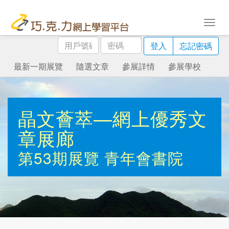
用
密
登入
忘記密碼
戶
碼
號
最新一期展覽
隨選文章
參展詳情
參展學校
碼
晶文薈萃—網上優秀文
章展廊
第53期展覽
青年會書院