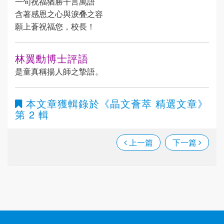
一句祝福猶勝千言萬語
含著感恩之心與淚叠之容
願上蒼祝福您，校長！
林翼勳博士評語
是童真稱揚人師之摯語。
本文章獲輯錄於
《晶文薈萃 精選文章》
第 2 輯
上一篇
下一篇