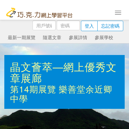
用
密
登入
忘記密碼
戶
碼
號
最新一期展覽
隨選文章
參展詳情
參展學校
碼
晶文薈萃—網上優秀文
章展廊
第14期展覽
樂善堂余近卿
中學