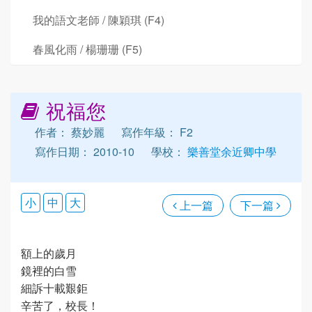
我的語文老師 / 陳穎琪 (F4)
春風化雨 / 楊珊珊 (F5)
祝福您
作者： 蔡妙麗
寫作年級： F2
寫作日期： 2010-10
學校：
樂善堂余近卿中學
小
中
大
上一篇
下一篇
額上的歲月
鏡裡的白雪
細訴十載艱鉅
辛苦了，校長！