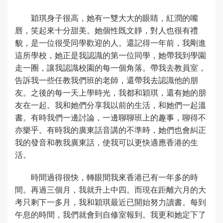
穎琪身子很高，她有一雙大大的眼睛，紅潤的嘴
唇，笑起來十分甜美。她個性既文靜，對人也很有禮
貌，是一位很受同學歡迎的人。還記得一年前，我剛進
這所學校，她正是我認識的第一位同學，她帶我到學園
走一圈，讓我認識校園的每一個角落。帶我去教員室，
告訴我一些任教我們班的老師，還帶我去認識他的朋
友。之後的每一天上學時光，我都和穎琪，還有她的朋
友在一起。我和她們分享我以前的生活，和她們一起溫
書。有時我們一邊討論，一邊聊聊班上的趣事，聊得不
亦樂乎。有時我的廣東話音講的不準時，她們也會糾正
我的發音和教我廣東話，使我可以更快適應香港的生
活。
時間過得很快，轉眼間我來香港已有一年多的時
間。再過三個月，我就升上中四。而現在距離六月的大
考只剩下一多月，我和穎琪最近已開始努力讀書。每到
午息的時間，我們就會到自修室報到。我更和她定下了