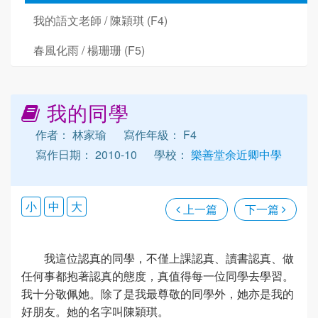
我的語文老師 / 陳穎琪 (F4)
春風化雨 / 楊珊珊 (F5)
我的同學
作者： 林家瑜
寫作年級： F4
寫作日期： 2010-10
學校：
樂善堂余近卿中學
小
中
大
上一篇
下一篇
我這位認真的同學，不僅上課認真、讀書認真、做
任何事都抱著認真的態度，真值得每一位同學去學習。
我十分敬佩她。除了是我最尊敬的同學外，她亦是我的
好朋友。她的名字叫陳穎琪。