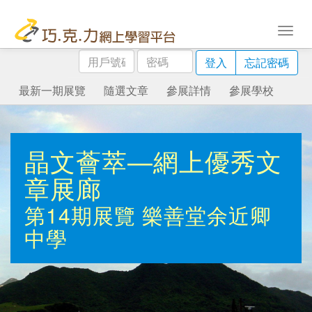
用
密
登入
忘記密碼
戶
碼
號
最新一期展覽
隨選文章
參展詳情
參展學校
碼
晶文薈萃—網上優秀文
章展廊
第14期展覽
樂善堂余近卿
中學