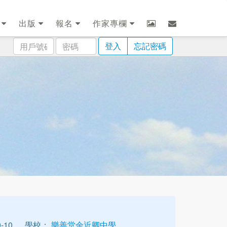
劃
出版
報名
作家專欄
用
密
登入
忘記密碼
戶
碼
號
碼
-10
學校：
樂善堂余近卿中學