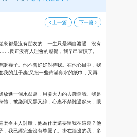
上一篇
下一篇
從來都是沒有朋友的，一生只是獨自渡過，沒有
吧……反正沒有人理會的感覺，我早己習慣了。
聖誕襪子。他不曾好好對待我。在他心目中，我
進我的肚子裹;又把一些佈滿鼻水的紙巾，又再
我放進一個水盆裏，用腳大力的去踐踏我。我是
身體，被染到又黑又綠，心裏不禁難過起來，眼
這麼令主人討厭，他為什麼還要留我在這裏？他
子，我已經完全沒有尊嚴了。掛在牆邊的我，多