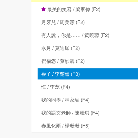
最美的笑容 / 梁家偉 (F2)
月牙兒 / 周美潔 (F2)
有人說，你是…… / 黃曉蓉 (F2)
水月 / 莫迪珈 (F2)
祝福您 / 蔡妙麗 (F2)
襪子 / 李楚翹 (F3)
悔 / 李蕊 (F4)
我的同學 / 林家瑜 (F4)
我的語文老師 / 陳穎琪 (F4)
春風化雨 / 楊珊珊 (F5)