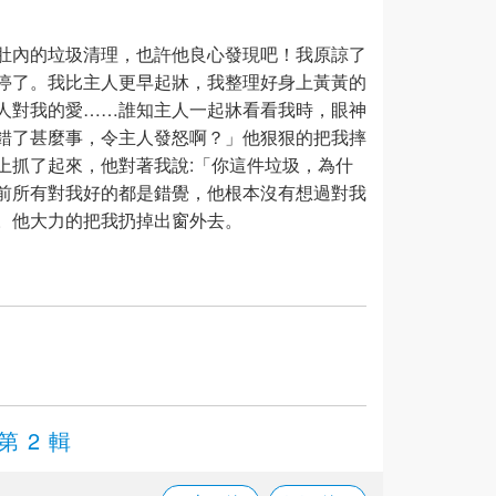
肚內的垃圾清理，也許他良心發現吧！我原諒了
停了。我比主人更早起牀，我整理好身上黃黃的
人對我的愛……誰知主人一起牀看看我時，眼神
錯了甚麼事，令主人發怒啊？」他狠狠的把我摔
上抓了起來，他對著我說:「你這件垃圾，為什
前所有對我好的都是錯覺，他根本沒有想過對我
。他大力的把我扔掉出窗外去。
第 2 輯