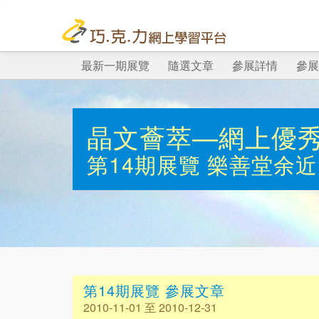
最新一期展覽
隨選文章
參展詳情
參展
晶文薈萃—網上優
第14期展覽
樂善堂余近
第14期展覽 參展文章
2010-11-01 至 2010-12-31