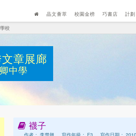
晶文薈萃
校園金榜
巧書店
計
學校
秀文章展廊
卿中學
襪子
作者： 李楚翹
寫作年級： F3
寫作日期： 2010