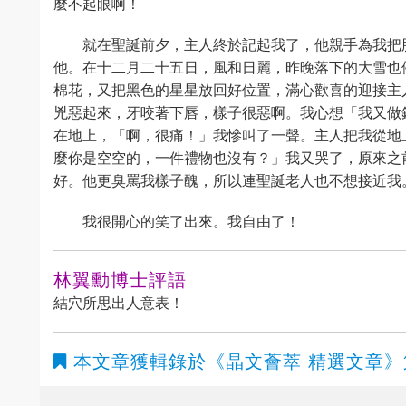
麼不起眼啊！
就在聖誕前夕，主人終於記起我了，他親手為我把
他。在十二月二十五日，風和日麗，昨晚落下的大雪也
棉花，又把黑色的星星放回好位置，滿心歡喜的迎接主
兇惡起來，牙咬著下唇，樣子很惡啊。我心想「我又做
在地上，「啊，很痛！」我慘叫了一聲。主人把我從地
麼你是空空的，一件禮物也沒有？」我又哭了，原來之
好。他更臭罵我樣子醜，所以連聖誕老人也不想接近我
我很開心的笑了出來。我自由了！
林翼勳博士評語
結穴所思出人意表！
本文章獲輯錄於
《晶文薈萃 精選文章》