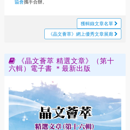
協會
攜手合辦。
獲輯錄文章名單
《晶文薈萃》網上優秀文章展廊
《晶文薈萃 精選文章》（第十
六輯）電子書 ＊最新出版