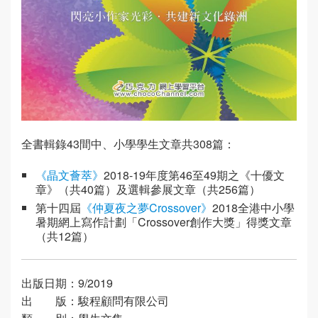
全書輯錄43間中、小學學生文章共308篇：
《晶文薈萃》
2018-19年度第46至49期之《十優文
章》（共40篇）及選輯參展文章（共256篇）
第十四屆
《仲夏夜之夢Crossover》
2018全港中小學
暑期網上寫作計劃「Crossover創作大獎」得獎文章
（共12篇）
出版日期：9/2019
出 版：駿程顧問有限公司