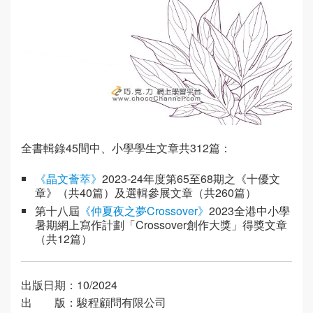
全書輯錄45間中、小學學生文章共312篇：
《晶文薈萃》
2023-24年度第65至68期之《十優文
章》（共40篇）及選輯參展文章（共260篇）
第十八屆
《仲夏夜之夢Crossover》
2023全港中小學
暑期網上寫作計劃「Crossover創作大獎」得獎文章
（共12篇）
出版日期：10/2024
出 版：駿程顧問有限公司