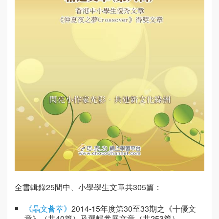
全書輯錄25間中、小學學生文章共305篇：
《晶文薈萃》
2014-15年度第30至33期之《十優文
章》（共40篇）及選輯參展文章（共253篇）