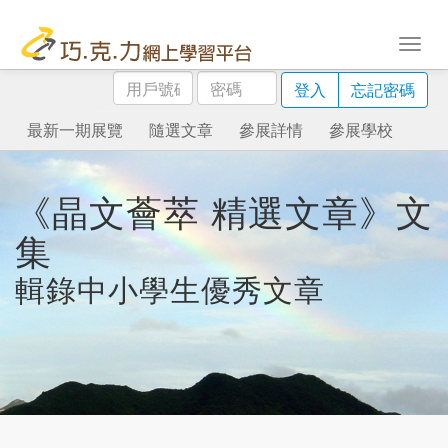
用
密
登入
忘記密碼
戶
碼
號
最新一期展覽
隨選文章
參展詳情
參展學校
碼
《晶文薈萃 精選文章》文
集
輯錄中小學生優秀文章