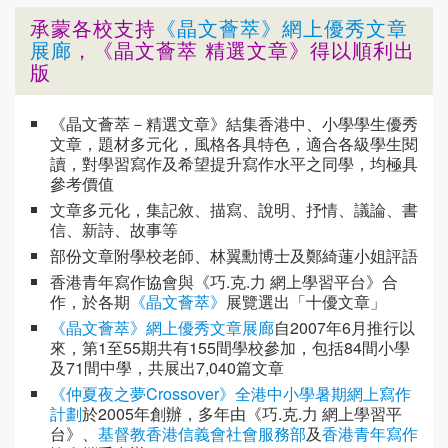
承蒙各校支持
《晶文薈萃》網上優秀文章
展廊
，《晶文薈萃 精選文章》得以順利出
版
《晶文薈萃－精選文章》結集香港中、小學學生優秀
文章，題材多元化，風格各具特色，適合各級學生閱
讀，對學習寫作及希望提升寫作水平之同學，均極具
參考價值
文章多元化，集記敘、描寫、說明、抒情、議論、書
信、新詩、故事等
部份文章附學校老師、林翼勳博士及鄭綺蓮小姐評語
香港青年寫作協會與《巧.克.力 網上學習平台》合
作，於各期
《晶文薈萃》
展覽選出「十優文章」
《晶文薈萃》網上優秀文章展廊
自2007年6月推行以
來，第1至55期共有155間學校參加，包括84間小學
及71間中學，共展出7,040篇文章
《仲夏夜之夢Crossover》全港中小學暑期網上寫作
計劃
於2005年創辦，多年由《巧.克.力 網上學習平
台》、
基督教香港信義會社會服務部
及
香港青年寫作