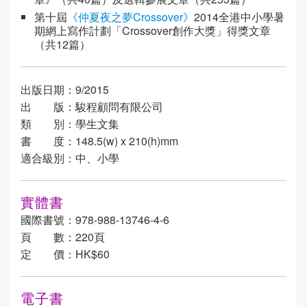
第十屆
《仲夏夜之夢Crossover》
2014全港中小學暑
期網上寫作計劃「Crossover創作大獎」得獎文章
（共12篇）
出版日期：9/2015
出 版：駿程顧問有限公司
類 別：學生文集
書 度：148.5(w) x 210(h)mm
適合級別：中、小學
實體書
國際書號：978-988-13746-4-6
頁 數：220頁
定 價：HK$60
電子書