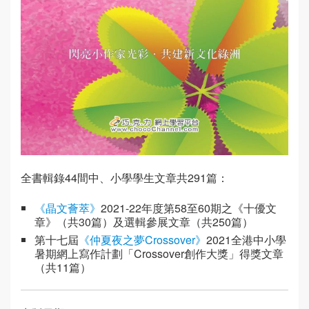
全書輯錄44間中、小學學生文章共291篇：
《晶文薈萃》
2021-22年度第58至60期之《十優文
章》（共30篇）及選輯參展文章（共250篇）
第十七屆
《仲夏夜之夢Crossover》
2021全港中小學
暑期網上寫作計劃「Crossover創作大獎」得獎文章
（共11篇）