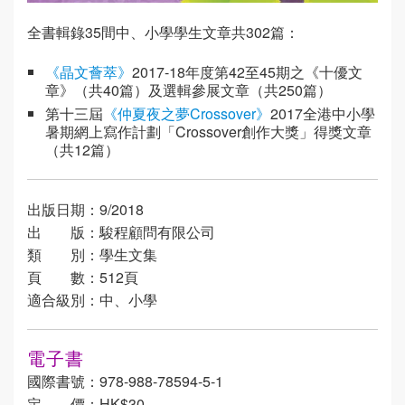
全書輯錄35間中、小學學生文章共302篇：
《晶文薈萃》
2017-18年度第42至45期之《十優文
章》（共40篇）及選輯參展文章（共250篇）
第十三屆
《仲夏夜之夢Crossover》
2017全港中小學
暑期網上寫作計劃「Crossover創作大獎」得獎文章
（共12篇）
出版日期：9/2018
出 版：駿程顧問有限公司
類 別：學生文集
頁 數：512頁
適合級別：中、小學
電子書
國際書號：978-988-78594-5-1
定 價：HK$30