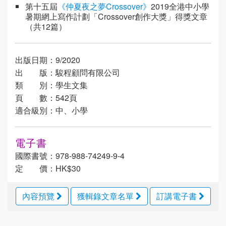
第十五屆
《仲夏夜之夢Crossover》
2019全港中小學
暑期網上寫作計劃「Crossover創作大獎」得獎文章
（共12篇）
出版日期：9/2020
出 版：駿程顧問有限公司
類 別：學生文集
頁 數：542頁
適合級別：中、小學
電子書
國際書號：978-988-74249-9-4
定 價：HK$30
內容預覽
獲輯錄文章名單
訂講電子書