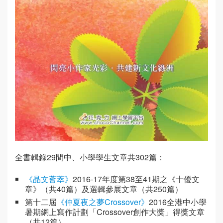
全書輯錄29間中、小學學生文章共302篇：
《晶文薈萃》
2016-17年度第38至41期之《十優文
章》（共40篇）及選輯參展文章（共250篇）
第十二屆
《仲夏夜之夢Crossover》
2016全港中小學
暑期網上寫作計劃「Crossover創作大獎」得獎文章
（共12篇）