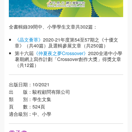
全書輯錄39間中、小學學生文章共302篇：
《晶文薈萃》
2020-21年度第54至57期之《十優文
章》（共40篇）及選輯參展文章（共250篇）
第十六屆
《仲夏夜之夢Crossover》
2020全港中小學
暑期網上寫作計劃「Crossover創作大獎」得獎文章
（共12篇）
出版日期：10/2021
出 版：駿程顧問有限公司
類 別：學生文集
頁 數：524頁
適合級別：中、小學