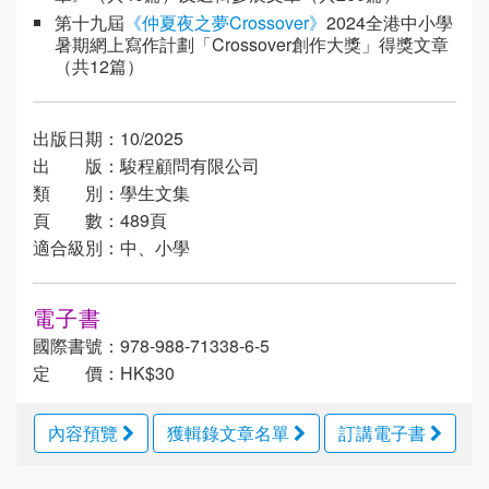
第十九屆
《仲夏夜之夢Crossover》
2024全港中小學
暑期網上寫作計劃「Crossover創作大獎」得獎文章
（共12篇）
出版日期：10/2025
出 版：駿程顧問有限公司
類 別：學生文集
頁 數：489頁
適合級別：中、小學
電子書
國際書號：978-988-71338-6-5
定 價：HK$30
內容預覽
獲輯錄文章名單
訂講電子書