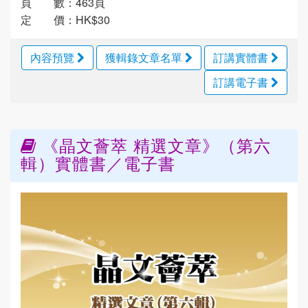
頁 數：463頁
定 價：HK$30
內容預覽
獲輯錄文章名單
訂講實體書
訂講電子書
《晶文薈萃 精選文章》（第六
輯）實體書／電子書