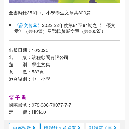
全書輯錄35間中、小學學生文章共300篇：
《晶文薈萃》
2022-23年度第61至64期之《十優文
章》（共40篇）及選輯參展文章（共260篇）
出版日期：10/2023
出 版：駿程顧問有限公司
類 別：學生文集
頁 數：533頁
適合級別：中、小學
電子書
國際書號：978-988-70077-7-7
定 價：HK$30
內容預覽
獲輯錄文章名單
訂講電子書