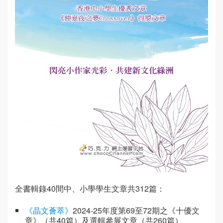
全書輯錄40間中、小學學生文章共312篇：
《晶文薈萃》
2024-25年度第69至72期之《十優文
章》（共40篇）及選輯參展文章（共260篇）