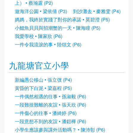
上） • 蔡瀚霆 (P2)
遊海洋公園 • 梁依倩 (P3)
到沙灘去 • 麥雅雯 (P4)
媽媽，我終於實踐了對你的承諾 • 莫碧澄 (P5)
小鱷魚貝貝與招潮蟹的一天 • 陳海瞳 (P5)
我愛學校 • 陳家欣 (P6)
一件令我流淚的事 • 陸頌文 (P6)
九龍塘官立小學
新編愚公移山 • 張立弢 (P4)
黃昏的下白泥 • 梁嘉程 (P5)
一件偶然相遇的往事 • 孫淑毅 (P6)
一段難捨難離的友誼 • 張天欣 (P6)
一件傷心的往事 • 潘綺婷 (P6)
一段意想不到的友誼 • 潘鎧樺 (P6)
小學生應該參與課外活動嗎？ • 陳沛彰 (P6)