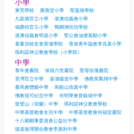
小學
東莞學校
樂善堂小學
聖嘉祿學校
九龍塘官立小學
港澳信義會小學
福榮街官立小學
鴨脷洲街坊學校
港澳信義會明道小學
聖公會油塘基顯小學
葛量洪校友會黃埔學校
香港青年協會李兆基小學
瑪利諾神父教會學校（小學部）
中學
青年會書院
保祿六世書院
聖母玫瑰書院
荃灣官立中學
葵涌循道中學
佛教黃鳳翎中學
賽馬會體藝中學
馬鞍山崇真中學
佛教筏可紀念中學
何明華會督銀禧中學
曾璧山（崇蘭）中學
瑪利諾神父教會學校
中華基督教會全完中學
中華基督教會何福堂書院
十八鄉鄉事委員會公益社中學
循道衞理聯合教會李惠利中學