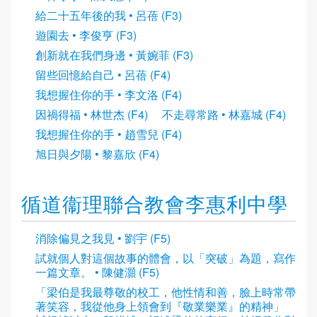
給二十五年後的我 • 呂蓓 (F3)
遊園去 • 李俊亨 (F3)
創新就在我們身邊 • 黃婉菲 (F3)
留些回憶給自己 • 呂蓓 (F4)
我想握住你的手 • 李文洛 (F4)
因禍得福 • 林世杰 (F4)
不走尋常路 • 林嘉城 (F4)
我想握住你的手 • 趙雪兒 (F4)
旭日與夕陽 • 黎嘉欣 (F4)
循道衞理聯合教會李惠利中學
消除偏見之我見 • 劉宇 (F5)
試就個人對這個故事的體會，以「突破」為題，寫作
一篇文章。 • 陳健灝 (F5)
「梁伯是我最尊敬的校工，他性情和善，臉上時常帶
著笑容，我從他身上領會到『敬業樂業』的精神」