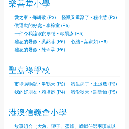
樂善堂小學
愛之家 • 鄧凱歌 (P2)
怪獸又重聚了 • 程小慧 (P3)
做運動的好處 • 李梓童 (P5)
一件令我流淚的事情 • 歐陽彥 (P5)
難忘的暑假 • 吳銘菲 (P6)
心結 • 葉家如 (P6)
難忘的暑假 • 陳瑋承 (P6)
聖嘉祿學校
市場購物記 • 畢鶴天 (P2)
我生病了 • 王煜崴 (P3)
我的好朋友 • 賴培昆 (P4)
我愛秋天 • 謝樂怡 (P5)
港澳信義會小學
故事組合（大象、獅子、蜜蜂、蟑螂任選兩項或以