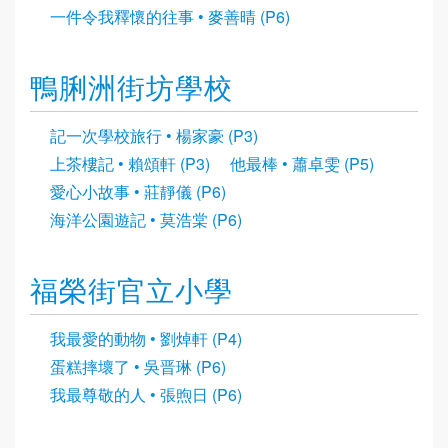
一件令我釋懷的往事 • 麥善晴 (P6)
鴨脷洲街坊學校
記一次學校旅行 • 楊家豪 (P3)
上茶樓記 • 賴頌軒 (P3)
他最棒 • 蕭卓雯 (P5)
愛心小故事 • 莊靜儀 (P6)
海洋公園遊記 • 莫浩棠 (P6)
福榮街官立小學
我最愛的動物 • 劉焯軒 (P4)
蛋糕摔壞了 • 吳晋琳 (P6)
我最尊敬的人 • 張煦日 (P6)