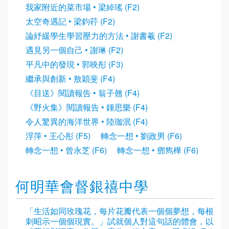
我家附近的菜市場 • 梁綽瑤 (F2)
太空奇遇記 • 梁鈞荇 (F2)
論紓緩學生學習壓力的方法 • 謝書羲 (F2)
遇見另一個自己 • 謝琳 (F2)
平凡中的發現 • 郭映彤 (F3)
繼承與創新 • 敖穎斐 (F4)
《目送》閱讀報告 • 翁子翹 (F4)
《野火集》閱讀報告 • 鍾思樂 (F4)
令人驚異的海洋世界 • 陸珈泯 (F4)
浮萍 • 王心彤 (F5)
轉念一想 • 劉政男 (F6)
轉念一想 • 曾永芝 (F6)
轉念一想 • 鄧雋樺 (F6)
何明華會督銀禧中學
「生活如同玫瑰花，每片花瓣代表一個個夢想，每根
刺昭示一個個現實。」試就個人對這句話的體會，以