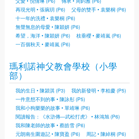
父愛 • 倪倩琳 (P6)
傳承 • 周鈞雅 (P6)
再現光明 • 張琬玥 (P6)
父母的雙手 • 袁樂桐 (P6)
十一年的洗禮 • 袁樂桐 (P6)
無聲無息的母愛 • 陳穎妍 (P6)
希望，海洋 • 陳穎妍 (P6)
枝垂櫻 • 麥靖嵐 (P6)
一百個秋天 • 麥靖嵐 (P6)
瑪利諾神父教會學校（小學
部）
我的生日 • 陳潁淇 (P3)
我的新發明 • 李柏慶 (P5)
一件意想不到的事 • 陳詠彤 (P5)
我和小狗樂樂的故事 • 單靖琳 (P6)
閱讀報告：《水滸傳—武松打虎》 • 林鴻旭 (P6)
我和陳老師的故事 • 蔡皓雪 (P6)
元朗南生圍遊記 • 陳寶盈 (P6)
周記 • 陳綽桐 (P6)