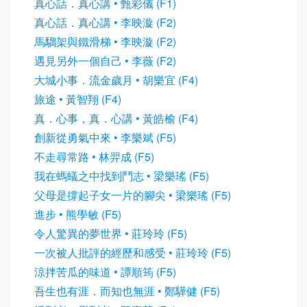
真心話．真心講 • 甄彩儀 (F1)
真心話．真心講 • 李映漩 (F2)
馬騮架與鐵滑梯 • 李映漩 (F2)
遇見另外一個自己 • 李薇 (F2)
大城小事．流金歲月 • 胡樂宜 (F4)
旅途 • 黃智翔 (F4)
真．心事，真．心講 • 黃皓榆 (F4)
創新從勇氣中來 • 李樂斌 (F5)
不走尋常路 • 林羿成 (F5)
我在螞蟻之中找到鬥志 • 梁樂瑤 (F5)
父母是撐起子女一片的腳尖 • 梁樂瑤 (F5)
進步 • 熊學敏 (F5)
令人驚異的夢世界 • 莊玲玲 (F5)
一次被人批評的經歷和感受 • 莊玲玲 (F5)
涼拌苦瓜的味道 • 譚順筠 (F5)
吾生也有涯．而知也無涯 • 鄭驊健 (F5)