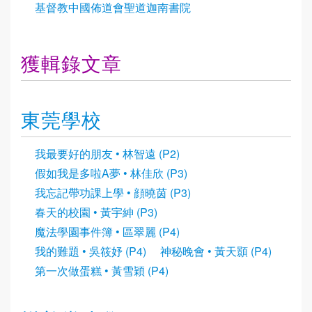
基督教中國佈道會聖道迦南書院
獲輯錄文章
東莞學校
我最要好的朋友 • 林智遠 (P2)
假如我是多啦A夢 • 林佳欣 (P3)
我忘記帶功課上學 • 顔曉茵 (P3)
春天的校園 • 黃宇紳 (P3)
魔法學園事件簿 • 區翠麗 (P4)
我的難題 • 吳筱妤 (P4)
神秘晚會 • 黃天顥 (P4)
第一次做蛋糕 • 黃雪穎 (P4)