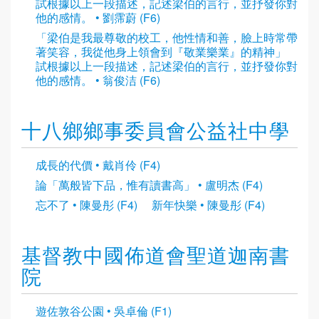
試根據以上一段描述，記述梁伯的言行，並抒發你對
他的感情。 • 劉霈蔚 (F6)
「梁伯是我最尊敬的校工，他性情和善，臉上時常帶
著笑容，我從他身上領會到『敬業樂業』的精神」
試根據以上一段描述，記述梁伯的言行，並抒發你對
他的感情。 • 翁俊洁 (F6)
十八鄉鄉事委員會公益社中學
成長的代價 • 戴肖伶 (F4)
論「萬般皆下品，惟有讀書高」 • 盧明杰 (F4)
忘不了 • 陳曼彤 (F4)
新年快樂 • 陳曼彤 (F4)
基督教中國佈道會聖道迦南書
院
遊佐敦谷公園 • 吳卓倫 (F1)