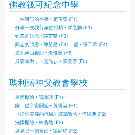
佛教筏可紀念中學
一件難忘的小事 • 趙芷瑩 (F1)
分享一次我行孝的經驗 • 岑之鵬 (F3)
難忘的師恩 • 譚芷鎣 (F3)
難忘的師恩 • 陳芷翹 (F3)
籠 • 張千華 (F4)
遊九華山後記 • 朱俊燊 (F5)
只要肯做，一定進步 • 董美寧 (F5)
瑪利諾神父教會學校
星際歷險 • 譚詠珊 (F1)
家．從宇宙開始 • 黃寶淇 (F1)
《從你美麗的流域》閱讀報告 • 何鍵朗 (F2)
法國歷險 • 林浩然 (F2)
遇見另一個自己 • 梁綽瑤 (F2)