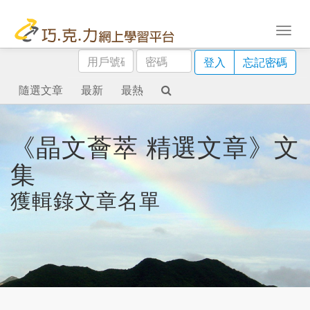
用
密
登入
忘記密碼
戶
碼
號
隨選文章
最新
最熱
碼
《晶文薈萃 精選文章》文
集
獲輯錄文章名單