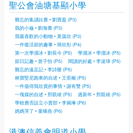
聖公會油塘基顯小學
難忘的集誦比賽 • 劉寶盈 (P3)
我的小龜 • 劉海蕎 (P3)
我最喜歡的小動物 • 黃藹欣 (P3)
一件復活節的趣事 • 簡欣彤 (P4)
第一次學溜冰 • 劉長今 (P5)
學溜冰 • 學溜冰 (P5)
節日記趣 • 曾子怡 (P5)
閱讀的好處 • 李浚瑋 (P5)
難忘的遠足記 • 李詩樂 (P5)
林寶堅尼跑車的自述 • 王奕榆 (P5)
一件值得我欣賞的事情 • 謝有雙 (P5)
一塊煤的自述 • 邢凱竣 (P5)
過新年 • 邢凱竣 (P5)
學校應否設立小賣部 • 李琬琳 (P6)
媽媽哭了 • 童晞堯 (P6)
港澳信義會明道小學