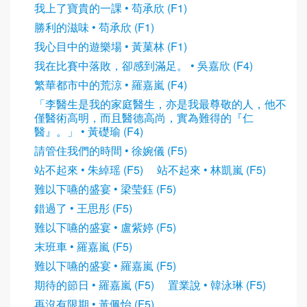
我上了寶貴的一課 • 苟承欣 (F1)
勝利的滋味 • 苟承欣 (F1)
我心目中的遊樂場 • 黃菓林 (F1)
我在比賽中落敗，卻感到滿足。 • 吳嘉欣 (F4)
繁華都市中的荒涼 • 羅嘉嵐 (F4)
「李醫生是我的家庭醫生，亦是我最尊敬的人，他不
僅醫術高明，而且醫德高尚，實為難得的『仁
醫』。」 • 黃礎瑜 (F4)
請管住我們的時間 • 徐婉儀 (F5)
站不起來 • 朱綽瑶 (F5)
站不起來 • 林凱嵐 (F5)
難以下嚥的盛宴 • 梁莹鈺 (F5)
錯過了 • 王思彤 (F5)
難以下嚥的盛宴 • 盧紫婷 (F5)
末班車 • 羅嘉嵐 (F5)
難以下嚥的盛宴 • 羅嘉嵐 (F5)
期待的節日 • 羅嘉嵐 (F5)
置業說 • 韓泳琳 (F5)
再沒有限期 • 黃佩怡 (F5)