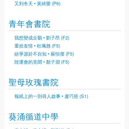
又到冬天 • 黃綺樂 (P6)
青年會書院
我想變成企鵝 • 劉子昂 (F2)
重拾友情 • 杜珮翹 (F5)
紛爭源於不自知 • 蘇恒傑 (F5)
陸運會的見聞 • 顏子淵 (F5)
聖母玫瑰書院
報紙上的一則尋人啟事 • 盧巧慈 (S1)
葵涌循道中學