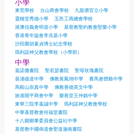
小學
東莞學校
台山商會學校
九龍塘官立小學
靈糧堂秀德小學
五邑工商總會學校
港澳信義會明道小學
基督教聖約教會堅樂小學
香港青年協會李兆基小學
沙田圍胡素貞博士紀念學校
瑪利諾神父教會學校（小學部）
中學
嘉諾撒書院
聖若瑟書院
聖母玫瑰書院
葵涌循道中學
佛教黃鳳翎中學
賽馬會體藝中學
馬鞍山崇真中學
佛教善德英文中學
旅港開平商會中學
樂善堂王仲銘中學
東華三院李嘉誠中學
瑪利諾神父教會學校
中華基督教會何福堂書院
十八鄉鄉事委員會公益社中學
基督教中國佈道會聖道迦南書院