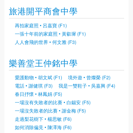
旅港開平商會中學
再拍家庭照 • 呂嘉寶 (F1)
一張十年前的家庭照 • 黃叡墀 (F1)
人人會飛的世界 • 何文雅 (F3)
樂善堂王仲銘中學
愛護動物 • 胡文斌 (F1)
境外遊 • 曾燦榮 (F2)
電話 • 謝健琪 (F3)
我是一雙鞋子 • 吳嘉興 (F4)
春日抒懷 • 林鳳娟 (F5)
一場沒有失敗者的比賽 • 白錫安 (F5)
一場沒失敗者的比賽 • 謝金梅 (F5)
走過梨花樹下 • 楊思敏 (F6)
如何消除偏見 • 陳澤海 (F6)