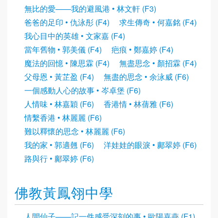
無比的愛——我的避風港 • 林文軒 (F3)
爸爸的足印 • 仇泳彤 (F4)
求生傳奇 • 何嘉銘 (F4)
我心目中的英雄 • 文家嘉 (F4)
當年舊物 • 郭美儀 (F4)
疤痕 • 鄭嘉婷 (F4)
魔法的回憶 • 陳思霖 (F4)
無盡思念 • 顏招霖 (F4)
父母恩 • 黃芷盈 (F4)
無盡的思念 • 余泳威 (F6)
一個感動人心的故事 • 岑卓堡 (F6)
人情味 • 林嘉穎 (F6)
香港情 • 林蒨雅 (F6)
情繫香港 • 林麗麗 (F6)
難以釋懷的思念 • 林麗麗 (F6)
我的家 • 郭適翹 (F6)
洋娃娃的眼淚 • 鄺翠婷 (F6)
路與行 • 鄺翠婷 (F6)
佛教黃鳳翎中學
人間仙子——記一件感受深刻的事 • 歐陽嘉燕 (F1)