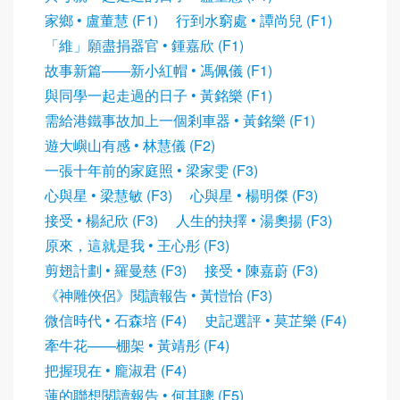
家鄉 • 盧董慧 (F1)
行到水窮處 • 譚尚兒 (F1)
「維」願盡捐器官 • 鍾嘉欣 (F1)
故事新篇——新小紅帽 • 馮佩儀 (F1)
與同學一起走過的日子 • 黃銘樂 (F1)
需給港鐵事故加上一個剎車器 • 黃銘樂 (F1)
遊大嶼山有感 • 林慧儀 (F2)
一張十年前的家庭照 • 梁家雯 (F3)
心與星 • 梁慧敏 (F3)
心與星 • 楊明傑 (F3)
接受 • 楊紀欣 (F3)
人生的抉擇 • 湯奧揚 (F3)
原來，這就是我 • 王心彤 (F3)
剪翅計劃 • 羅曼慈 (F3)
接受 • 陳嘉蔚 (F3)
《神雕俠侶》閱讀報告 • 黃愷怡 (F3)
微信時代 • 石森培 (F4)
史記選評 • 莫芷樂 (F4)
牽牛花——棚架 • 黃靖彤 (F4)
把握現在 • 龐淑君 (F4)
蓮的聯想閱讀報告 • 何其聰 (F5)