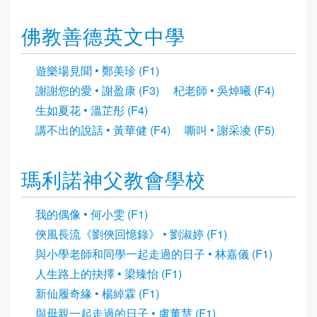
佛教善德英文中學
遊樂場見聞 • 鄭美珍 (F1)
謝謝您的愛 • 謝盈康 (F3)
杞老師 • 吳焯曦 (F4)
生如夏花 • 溫芷彤 (F4)
講不出的說話 • 黃華健 (F4)
嘶叫 • 謝采凌 (F5)
瑪利諾神父教會學校
我的偶像 • 何小雯 (F1)
俠風長流《劉俠回憶錄》 • 劉淑婷 (F1)
與小學老師和同學一起走過的日子 • 林嘉儀 (F1)
人生路上的抉擇 • 梁臻怡 (F1)
新仙履奇緣 • 楊綽霖 (F1)
與母親一起走過的日子 • 盧董慧 (F1)