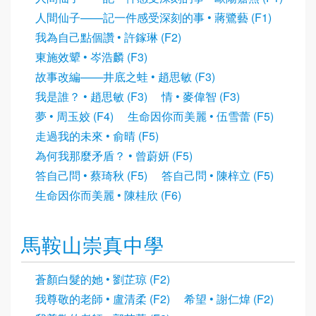
人間仙子——記一件感受深刻的事 • 蔣鷺藝 (F1)
我為自己點個讚 • 許鎵琳 (F2)
東施效顰 • 岑浩麟 (F3)
故事改編——井底之蛙 • 趙思敏 (F3)
我是誰？ • 趙思敏 (F3)
情 • 麥偉智 (F3)
夢 • 周玉姣 (F4)
生命因你而美麗 • 伍雪蕾 (F5)
走過我的未來 • 俞晴 (F5)
為何我那麼矛盾？ • 曾蔚妍 (F5)
答自己問 • 蔡琦秋 (F5)
答自己問 • 陳梓立 (F5)
生命因你而美麗 • 陳桂欣 (F6)
馬鞍山崇真中學
蒼顏白髮的她 • 劉芷琼 (F2)
我尊敬的老師 • 盧清柔 (F2)
希望 • 謝仁煒 (F2)