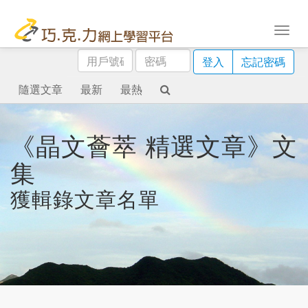
用
密
登入
忘記密碼
戶
碼
號
隨選文章
最新
最熱
碼
《晶文薈萃 精選文章》文
集
獲輯錄文章名單