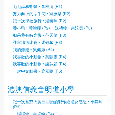
毛毛蟲和蝴蝶 • 童梓濤 (P1)
努力向上的牽牛花 • 劉彥樂 (P2)
記一次學校旅行 • 湯毓暉 (P2)
養小狗 • 黃渝櫻 (P2)
送禮物 • 余汶茵 (P3)
如果我有時光機 • 范天倫 (P3)
課室清潔比賽 • 馮敬希 (P3)
我的難題 • 吳健源 (P4)
我喜歡的小動物 • 莫靜雯 (P4)
我喜歡的小動物 • 謝芯穎 (P4)
一次中文默書 • 梁嘉聰 (P5)
港澳信義會明道小學
記一次番茄火腿三明治的製作經過及感想 • 卓其暉
(P3)
一場誤會 • 余卓翰 (P4)