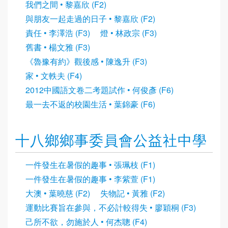
我們之間 • 黎嘉欣 (F2)
與朋友一起走過的日子 • 黎嘉欣 (F2)
責任 • 李澤浩 (F3)
燈 • 林政宗 (F3)
舊書 • 楊文雅 (F3)
《魯豫有約》觀後感 • 陳逸升 (F3)
家 • 文軼夫 (F4)
2012中國語文卷二考題試作 • 何俊彥 (F6)
最一去不返的校園生活 • 葉錦豪 (F6)
十八鄉鄉事委員會公益社中學
一件發生在暑假的趣事 • 張珮枝 (F1)
一件發生在暑假的趣事 • 李紫萱 (F1)
大澳 • 葉曉慈 (F2)
失物記 • 黃雅 (F2)
運動比賽旨在參與，不必計較得失 • 廖穎桐 (F3)
己所不欲，勿施於人 • 何杰聰 (F4)