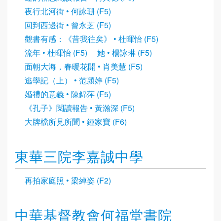
夜行北河街 • 何詠珊 (F5)
回到西邊街 • 曾永芝 (F5)
觀書有感：《昔我往矣》 • 杜暉怡 (F5)
流年 • 杜暉怡 (F5)
她 • 楊詠琳 (F5)
面朝大海，春暖花開 • 肖美慧 (F5)
逃學記（上） • 范潁婷 (F5)
婚禮的意義 • 陳錦萍 (F5)
《孔子》閱讀報告 • 黃瀚深 (F5)
大牌檔所見所聞 • 鍾家寶 (F6)
東華三院李嘉誠中學
再拍家庭照 • 梁綽姿 (F2)
中華基督教會何福堂書院