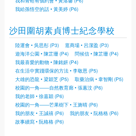
我和青蛙有個約會 • 黃洛馨 (P6)
我給孫悟空的話 • 黃美婷 (P6)
沙田圍胡素貞博士紀念學校
陸運會 • 吳思彤 (P3)
逛商場 • 呂潔盈 (P3)
遊海洋公園 • 陳芷珊 (P4)
問候信 • 陳芷珊 (P4)
我最喜愛的動物 • 陳銘妍 (P4)
在生活中實踐環保的方法 • 李敬恩 (P5)
大雄的恐龍 • 梁穎芝 (P5)
取藥治病 • 韋智剛 (P5)
校園的一角——自然教育廊 • 張蕙汶 (P6)
我的老師 • 徐嘉穎 (P6)
校園的一角——芒果樹下 • 王旖晴 (P6)
我的朋友 • 王誠禧 (P6)
我的朋友 • 阮格格 (P6)
故事續寫 • 阮格格 (P6)