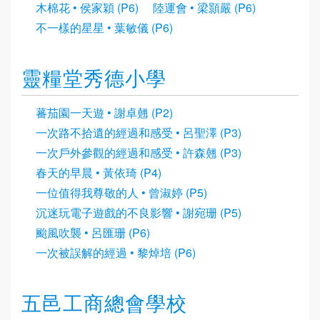
木棉花 • 侯家穎 (P6)
陸運會 • 梁顥嚴 (P6)
不一樣的星星 • 葉敏儀 (P6)
靈糧堂秀德小學
蕃茄園一天遊 • 謝卓翹 (P2)
一次路不拾遺的經過和感受 • 呂聖澤 (P3)
一次戶外參觀的經過和感受 • 許森翹 (P3)
春天的早晨 • 黃依琦 (P4)
一位值得我尊敬的人 • 曾淑婷 (P5)
沉迷玩電子遊戲的不良影響 • 謝宛珊 (P5)
颱風吹襲 • 呂匯珊 (P6)
一次被誤解的經過 • 黎焯培 (P6)
五邑工商總會學校