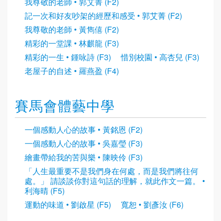
我尊敬的老師 • 郭艾菁 (F2)
記一次和好友吵架的經歷和感受 • 郭艾菁 (F2)
我尊敬的老師 • 黃雋僖 (F2)
精彩的一堂課 • 林麒龍 (F3)
精彩的一生 • 鍾咏詩 (F3)
惜別校園 • 高杏兒 (F3)
老屋子的自述 • 羅燕盈 (F4)
賽馬會體藝中學
一個感動人心的故事 • 黃銘恩 (F2)
一個感動人心的故事 • 吳嘉瑩 (F3)
繪畫帶給我的苦與樂 • 陳映伶 (F3)
「人生最重要不是我們身在何處，而是我們將往何
處。」 請談談你對這句話的理解，就此作文一篇。 •
利海晴 (F5)
運動的味道 • 劉啟星 (F5)
寬恕 • 劉彥汝 (F6)