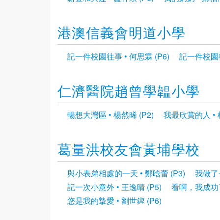
港澳信義會明道小學
記一件校園往事 • 何思霖 (P6)
記一件校園往事
仁濟醫院趙曾學韞小學
暢想大灣區 • 楊然晞 (P2)
我最欣賞的人 • 楊
葛量洪校友會黃埔學校
與小表弟相處的一天 • 鄭晗蕾 (P3)
我做了一
記一次小意外 • 王逸晴 (P5)
看啊，我成功了！
您是我的摯愛 • 劉世鏗 (P6)