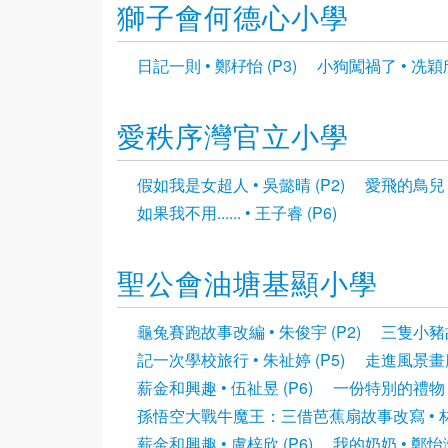
獅子會何德心小學
日記一則 • 鄭杍怡 (P3)
小狗闖禍了 • 冼穎欣
愛秩序灣官立小學
假如我是女超人 • 吳懿晴 (P2)
愛飛的鳥兒 •
如果我不用...... • 王子睿 (P6)
聖公會油塘基顯小學
龜兔賽跑故事改編 • 朱俊宇 (P2)
三隻小豬故
記一次學校旅行 • 朱祉婷 (P5)
走進風景畫廊 
薪金和興趣 • 伍祉昱 (P6)
一份特別的禮物 •
孫悟空大戰牛魔王：三借芭蕉扇故事改寫 • 林志
薪金和興趣 • 盧梓欣 (P6)
我的奶奶 • 鄭怡湉