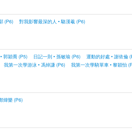
(P6)
對我影響最深的人 • 駱漢羲 (P6)
 郭穎喬 (P5)
日記一則 • 孫敏瑜 (P6)
運動的好處 • 謝依倫 (P
我第一次學游泳 • 馮焯謙 (P6)
我第一次學騎單車 • 黎穎怡 (P
煒樂 (P6)