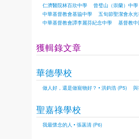
仁濟醫院林百欣中學
曾璧山（崇蘭）中學
中華基督教會基協中學
五旬節聖潔會永光
中華基督教會譚李麗芬紀念中學
基督教中
獲輯錄文章
華德學校
做人好，還是做寵物好？ • 洪鈞浩 (P5)
與
聖嘉祿學校
我最懷念的人 • 張菡清 (P6)