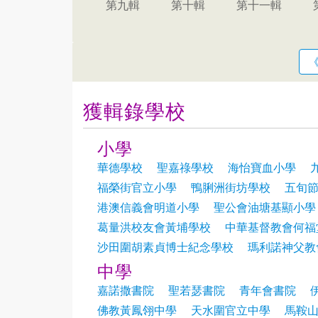
第九輯
第十輯
第十一輯
獲輯錄學校
小學
華德學校
聖嘉祿學校
海怡寶血小學
福榮街官立小學
鴨脷洲街坊學校
五旬
港澳信義會明道小學
聖公會油塘基顯小學
葛量洪校友會黃埔學校
中華基督教會何福
沙田圍胡素貞博士紀念學校
瑪利諾神父教
中學
嘉諾撒書院
聖若瑟書院
青年會書院
佛教黃鳳翎中學
天水圍官立中學
馬鞍