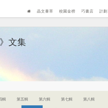
晶文薈萃
校園金榜
巧書店
計
章》文集
四輯
第五輯
第六輯
第七輯
第八輯