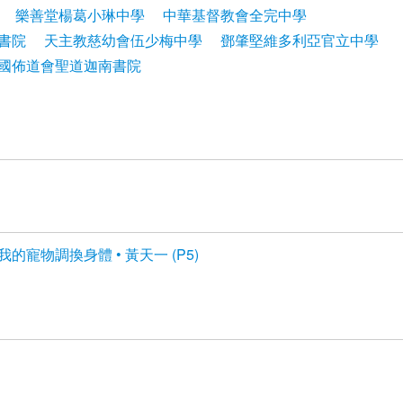
樂善堂楊葛小琳中學
中華基督教會全完中學
書院
天主教慈幼會伍少梅中學
鄧肇堅維多利亞官立中學
國佈道會聖道迦南書院
我的寵物調換身體 • 黃天一 (P5)