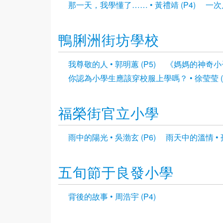
那一天，我學懂了…… • 黃禮靖 (P4)
一次戶
鴨脷洲街坊學校
我尊敬的人 • 郭明蕙 (P5)
《媽媽的神奇小子》
你認為小學生應該穿校服上學嗎？ • 徐莹莹 (P
福榮街官立小學
雨中的陽光 • 吳渤玄 (P6)
雨天中的溫情 • 孫
五旬節于良發小學
背後的故事 • 周浩宇 (P4)