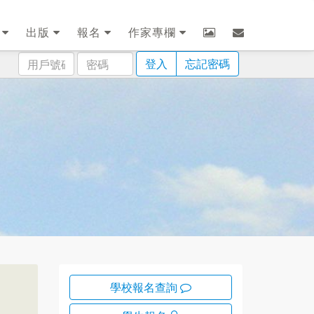
劃
出版
報名
作家專欄
用
密
登入
忘記密碼
戶
碼
號
碼
學校報名查詢