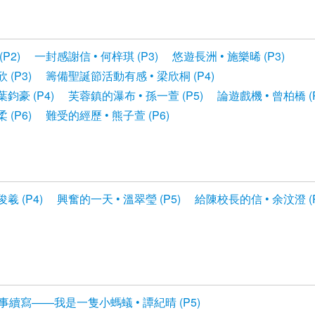
P2)
一封感謝信 • 何梓琪 (P3)
悠遊長洲 • 施樂晞 (P3)
 (P3)
籌備聖誕節活動有感 • 梁欣桐 (P4)
鈞豪 (P4)
芙蓉鎮的瀑布 • 孫一萱 (P5)
論遊戲機 • 曾柏橋 (P
 (P6)
難受的經歷 • 熊子萱 (P6)
羲 (P4)
興奮的一天 • 溫翠瑩 (P5)
給陳校長的信 • 余汶澄 (P
事續寫——我是一隻小螞蟻 • 譚紀晴 (P5)