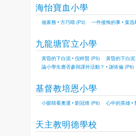
海怡寶血小學
做家務 • 方巧晴 (P3)
一件後悔的事 • 葉迅郗 
九龍塘官立小學
黃昏的下白泥 • 倪梓賢 (P5)
黃昏的下白泥 •
論小學生應否參與課外活動？ • 謝依倫 (P6)
基督教培恩小學
小眼睛看奧運 • 劉冠烽 (P6)
心中的英雄 • 鄭
天主教明德學校