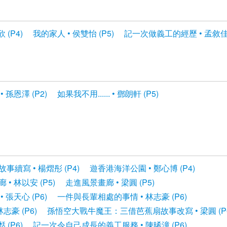
 (P4)
我的家人 • 侯雙怡 (P5)
記一次做義工的經歷 • 孟敘佳 
 孫恩澤 (P2)
如果我不用...... • 鄧朗軒 (P5)
事續寫 • 楊熠彤 (P4)
遊香港海洋公園 • 鄭心博 (P4)
• 林以安 (P5)
走進風景畫廊 • 梁圓 (P5)
 張天心 (P6)
一件與長輩相處的事情 • 林志豪 (P6)
豪 (P6)
孫悟空大戰牛魔王：三借芭蕉扇故事改寫 • 梁圓 (P6
 (P6)
記一次令自己成長的義工服務 • 陳晞潼 (P6)