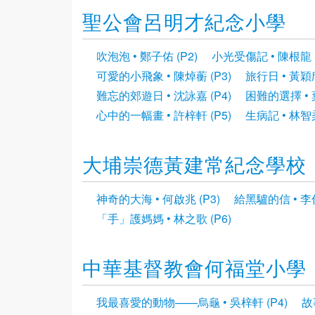
聖公會呂明才紀念小學
吹泡泡 • 鄭子佑 (P2)
小光受傷記 • 陳根龍 (
可愛的小飛象 • 陳焯蘅 (P3)
旅行日 • 黃穎欣
難忘的郊遊日 • 沈詠嘉 (P4)
困難的選擇 • 葉
心中的一幅畫 • 許梓軒 (P5)
生病記 • 林智柔
大埔崇德黃建常紀念學校
神奇的大海 • 何啟兆 (P3)
給黑驢的信 • 李俊
「手」護媽媽 • 林之歌 (P6)
中華基督教會何福堂小學
我最喜愛的動物——烏龜 • 吳梓軒 (P4)
故