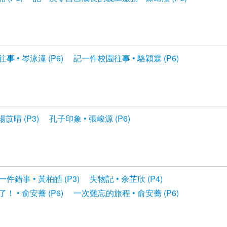
 • 岑泳潼 (P6)
記一件校園往事 • 駱穎霖 (P6)
苡晴 (P3)
孔子印象 • 張峻源 (P6)
件錯事 • 黃柏皓 (P3)
失物記 • 余芷欣 (P4)
 • 俞安蕎 (P6)
一次難忘的旅程 • 俞安蕎 (P6)