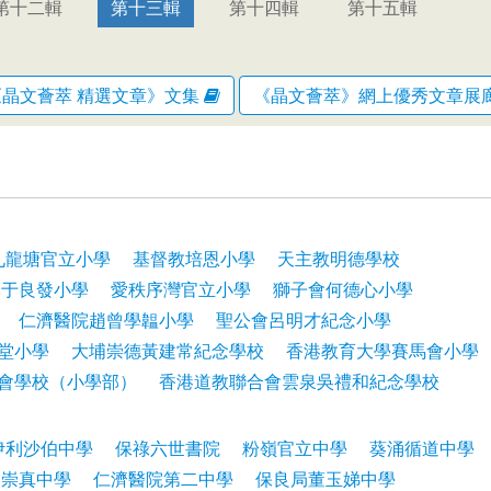
第十二輯
第十三輯
第十四輯
第十五輯
《晶文薈萃 精選文章》文集
《晶文薈萃》網上優秀文章展
九龍塘官立小學
基督教培恩小學
天主教明德學校
節于良發小學
愛秩序灣官立小學
獅子會何德心小學
仁濟醫院趙曾學韞小學
聖公會呂明才紀念小學
堂小學
大埔崇德黃建常紀念學校
香港教育大學賽馬會小學
會學校（小學部）
香港道教聯合會雲泉吳禮和紀念學校
伊利沙伯中學
保祿六世書院
粉嶺官立中學
葵涌循道中學
山崇真中學
仁濟醫院第二中學
保良局董玉娣中學