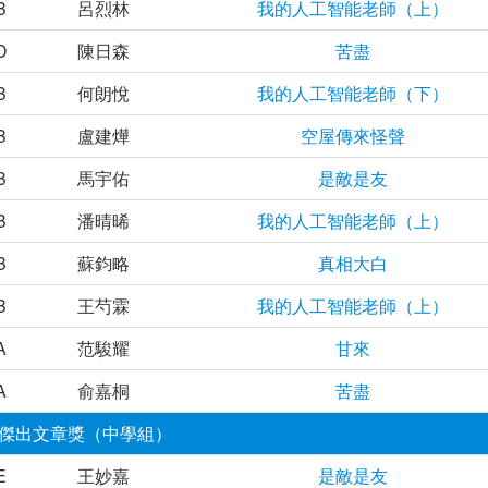
B
呂烈林
我的人工智能老師（上）
D
陳日森
苦盡
B
何朗悅
我的人工智能老師（下）
B
盧建燁
空屋傳來怪聲
B
馬宇佑
是敵是友
B
潘晴晞
我的人工智能老師（上）
B
蘇鈞略
真相大白
B
王芍霖
我的人工智能老師（上）
A
范駿耀
甘來
A
俞嘉桐
苦盡
傑出文章獎（中學組）
E
王妙嘉
是敵是友