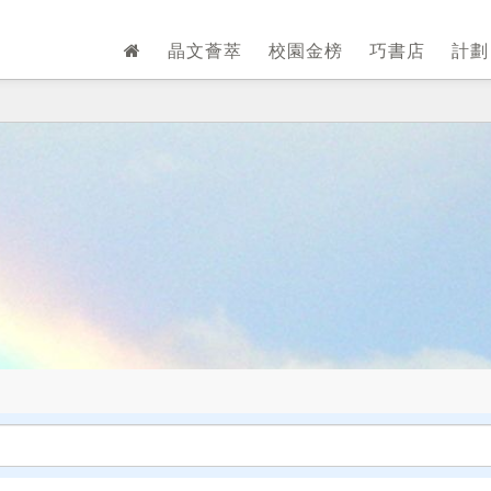
晶文薈萃
校園金榜
巧書店
計