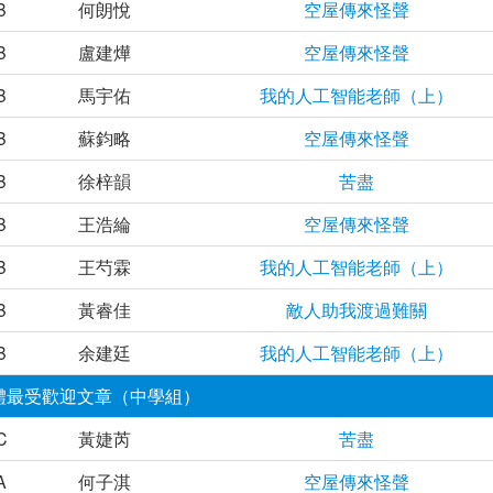
B
何朗悅
空屋傳來怪聲
B
盧建燁
空屋傳來怪聲
B
馬宇佑
我的人工智能老師（上）
B
蘇鈞略
空屋傳來怪聲
B
徐梓韻
苦盡
B
王浩綸
空屋傳來怪聲
B
王芍霖
我的人工智能老師（上）
B
黃睿佳
敵人助我渡過難關
B
余建廷
我的人工智能老師（上）
體最受歡迎文章（中學組）
C
黃婕芮
苦盡
A
何子淇
空屋傳來怪聲