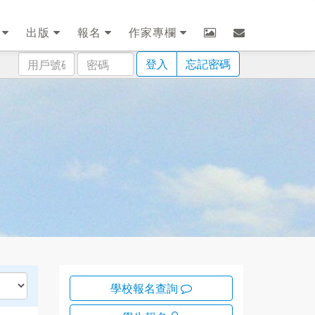
劃
出版
報名
作家專欄
用
密
登入
忘記密碼
戶
碼
號
碼
學校報名查詢