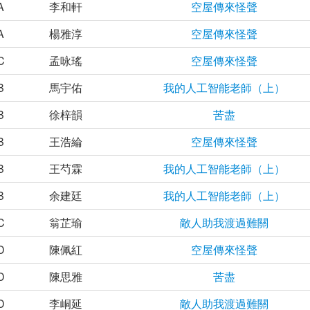
A
李和軒
空屋傳來怪聲
A
楊雅淳
空屋傳來怪聲
C
孟咏瑤
空屋傳來怪聲
B
馬宇佑
我的人工智能老師（上）
B
徐梓韻
苦盡
B
王浩綸
空屋傳來怪聲
B
王芍霖
我的人工智能老師（上）
B
余建廷
我的人工智能老師（上）
C
翁芷瑜
敵人助我渡過難關
D
陳佩紅
空屋傳來怪聲
D
陳思雅
苦盡
D
李峒延
敵人助我渡過難關