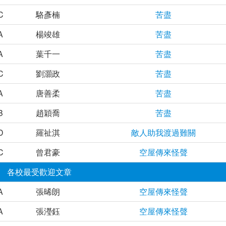
C
駱彥楠
苦盡
A
楊竣雄
苦盡
A
葉千一
苦盡
C
劉灝政
苦盡
A
唐善柔
苦盡
B
趙穎喬
苦盡
D
羅祉淇
敵人助我渡過難關
C
曾君豪
空屋傳來怪聲
各校最受歡迎文章
A
張晞朗
空屋傳來怪聲
A
張瀅鈺
空屋傳來怪聲