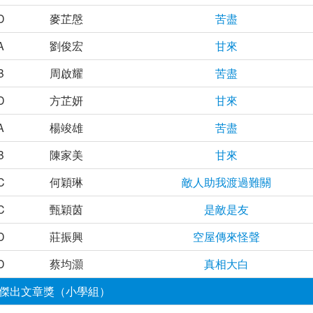
D
麥芷慇
苦盡
A
劉俊宏
甘來
B
周啟耀
苦盡
D
方芷妍
甘來
A
楊竣雄
苦盡
B
陳家美
甘來
C
何穎琳
敵人助我渡過難關
C
甄穎茵
是敵是友
D
莊振興
空屋傳來怪聲
D
蔡均灝
真相大白
傑出文章獎（小學組）