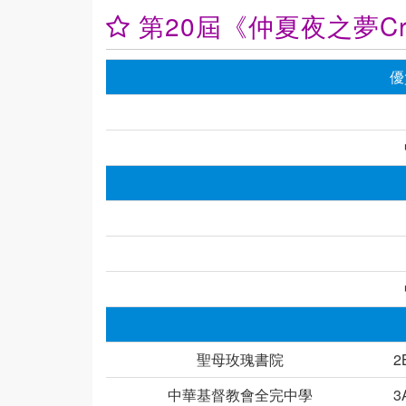
第20屆《仲夏夜之夢Cros
優
聖母玫瑰書院
2
中華基督教會全完中學
3