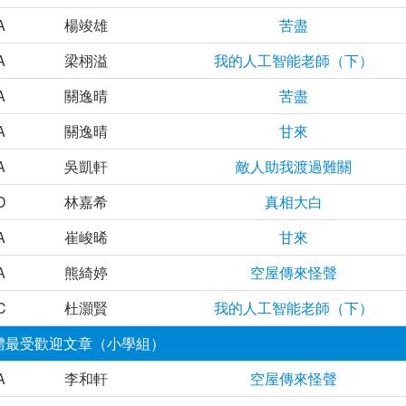
A
楊竣雄
苦盡
A
梁栩溢
我的人工智能老師（下）
A
關逸晴
苦盡
A
關逸晴
甘來
A
吳凱軒
敵人助我渡過難關
D
林嘉希
真相大白
A
崔峻晞
甘來
A
熊綺婷
空屋傳來怪聲
C
杜灝賢
我的人工智能老師（下）
體最受歡迎文章（小學組）
A
李和軒
空屋傳來怪聲