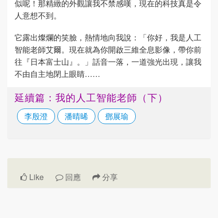
似呢！那精緻的外觀讓我不禁感嘆，現在的科技真是令
人意想不到。
它露出燦爛的笑臉，熱情地向我說：「你好，我是人工
智能老師艾爾。現在就為你開啟三維全息影像，帶你前
往『日本富士山』。」話音一落，一道強光出現，讓我
不由自主地閉上眼睛……
延續篇：我的人工智能老師（下）
李殷澄
潘晴晞
鄧展瑜
Like
回應
分享