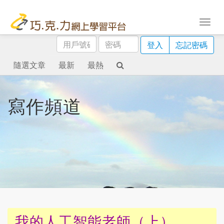
用
密
登入
忘記密碼
戶
碼
號
隨選文章
最新
最熱
碼
寫作頻道
我的人工智能老師（上）