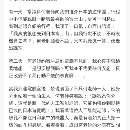
有一天，常識科何老師向我們推介日本的遊學團，行程
中不但能親眼一睹我最喜歡的富士山，更可一同爬山。
看到老師介紹的行程，我嘆了一口氣，自言自語道：
「我真的很想去到日本富士山，但我行動不便，不就沒
機會去嗎？」何老師聽着不語，只向我微微一笑，便走
出課室。
第二天，何老師約我午息到電腦室見面。我心裏不禁納
悶地想：「是想安慰我嗎？可我並不需要任何安慰，反
正改變不了我行動不便的事實啊……」
當我到達電腦室後，發現裏面了不只何老師一人，她身
旁更站着一個陌生人。何老師笑着說：「讓我為你介
紹，這就是新一代的人工智能老師。它能夠帶你到期待
已久的日本遊覽呢！」我看着這位人工智能老師，它的
臉孔不像往日印象中的機器人，而是有着如真正人類一
樣的面孔和身驅。看着看着，還跟何老師的外表有點相