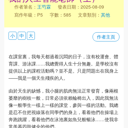
作者筆名：
王芍霖
發表日期：2025-08-09
寫作年級：P5
字數：585
文章類別：
其他
小
中
大
作者主頁
在課室裏，我每天都過着沉悶的日子，沒有校運會、體
育課、游泳課……我總覺得人生十分無趣。是學校沒有
提供以上的課程活動嗎？並不是。只是問題出在我身上
——我是一個天生殘疾的人。
由於天生的缺憾，我小腿的肌肉無法正常發育，像兩根
萎靡的樹枝一般，日常必須依賴輪椅出入，因此我無法
像一般學生一樣上一樣的課堂，參與一樣的活動。我總
是忍不住把視線落在同學們的身上，看着他們在操場上
奔跑跳躍，看着他們在泳池裏如魚兒般暢泳……使我非
常羨慕四肢健全的他們。