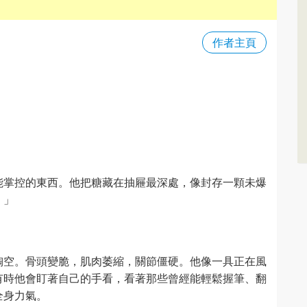
作者主頁
能掌控的東西。他把糖藏在抽屜最深處，像封存一顆未爆
。」
掏空。骨頭變脆，肌肉萎縮，關節僵硬。他像一具正在風
有時他會盯著自己的手看，看著那些曾經能輕鬆握筆、翻
全身力氣。