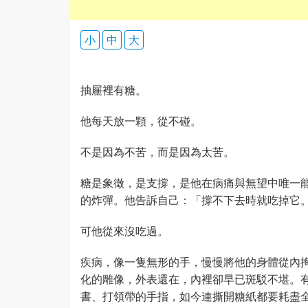
小
中
大
抽屜裡有糖。
他每天放一顆，從不碰。
不是因為不苦，而是因為太苦。
糖是象徵，是支撐，是他在病痛與無望中唯一
的炸彈。他告訴自己：「撐不下去時就吃掉它
可他從來沒吃過。
疾病，像一隻無形的手，慢慢將他的身體從內
化的雕像，外表還在，內裡卻早已斑駁不堪。
書、打領帶的手指，如今連撕開糖紙都要耗盡