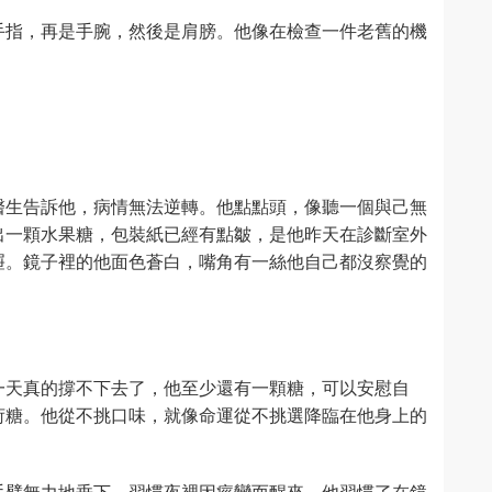
手指，再是手腕，然後是肩膀。他像在檢查一件老舊的機
醫生告訴他，病情無法逆轉。他點點頭，像聽一個與己無
出一顆水果糖，包裝紙已經有點皺，是他昨天在診斷室外
屜。鏡子裡的他面色蒼白，嘴角有一絲他自己都沒察覺的
一天真的撐不下去了，他至少還有一顆糖，可以安慰自
荷糖。他從不挑口味，就像命運從不挑選降臨在他身上的
手臂無力地垂下，習慣夜裡因痙攣而醒來。他習慣了在鏡