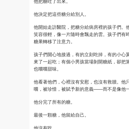
他把糖吐了出來。
他決定把這些糖分給別人。
他開始走訪醫院，把糖分給病房裡的孩子們。
笑容很輕，像一片隨時會飄走的雲。孩子們有
糖果轉移了注意力。
孩子們開心地接過，有的立刻吃掉，有的小心
來了一起吃；有個小男孩當場剝開糖紙，卻把
也嚐嚐甜味。
他看著他們，心裡沒有安慰，也沒有救贖。他
嚐，被珍惜，被賦予新的意義——而不是像他
他分完了所有的糖。
最後一顆糖，他留給自己。
他沒有吃。