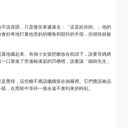
他不說原因，只是微笑著遞過去：「這是給你的。」他的
時會好奇地打量他歪斜的嘴角和顫抖的手指，但很快就被
翼翼地藏起來。有個小女孩把糖放在枕頭下，說要等媽媽
第一口塞進了旁邊輸液架的凹槽裡，說要讓「鐵樹先生」
只是覺得，這些糖不應該繼續留在抽屜裡。它們應該被品
一樣，在黑暗中等待一個永遠不會到來的時刻。