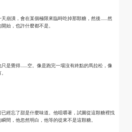
崩潰，會在某個極限來臨時吃掉那顆糖，然後......然
的開始，也許什麼都不是。
是覺得......空。像是跑完一場沒有終點的馬拉松，像
有。
蕾已經忘了甜是什麼味道。他咀嚼著，試圖從這顆糖裡找
的瞬間，他忽然明白，他等的從來不是這顆糖。