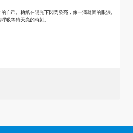
年的自己。糖紙在陽光下閃閃發亮，像一滴凝固的眼淚。
著呼吸等待天亮的時刻。