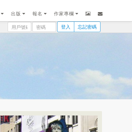
劃
出版
報名
作家專欄
用
密
登入
忘記密碼
戶
碼
號
碼