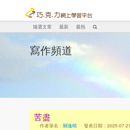
隨選文章
最新
最熱
寫作頻道
苦盡
作者筆名：
關逸晴
發表日期：2025-07-2