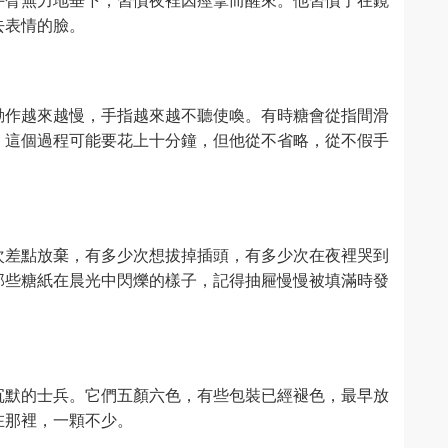
去表情的臉。
動作越來越慢，手指越來越不聽使喚。有時糖會從指間滑
。這個過程可能要花上十分鐘，但他從不省略，從不假手
次差點放棄，有多少次想拔掉插頭，有多少次在夜裡哭到
那些糖紙在晨光中閃爍的樣子，記得抽屜慢慢被填滿時發
沉默的士兵。它們五顏六色，有些包裝已經褪色，最早放
在那裡，一顆不少。